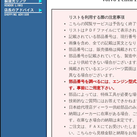
リストを利用する際の注意事項
こちらの閲覧サービスは予告なく終了
リストはＰＤＦファイルにて表示され
記載されている部品番号は、現行番号
画像を含め、全ての記載は英文となり
部品番号には、販売価格は掲載されて
部品番号が記載されていても、製造中
により供給できない場合がございます
掲載されているエンジンパーツ図面は
異なる場合がございます。
部品番号を調べるには、エンジン型式
す。事前にご用意下さい。
部品によっては、特殊工具が必要な場
技術的なご質問にはお答えできかねま
日本総代理店ディーラー供給部品のみ
納期はメーカーに在庫がある場合、ご
す。在庫なき場合の納期は未定です。
ご注文は、ＦＡＸにてお受けいたしま
い。こちらから見積金額と納期をお知