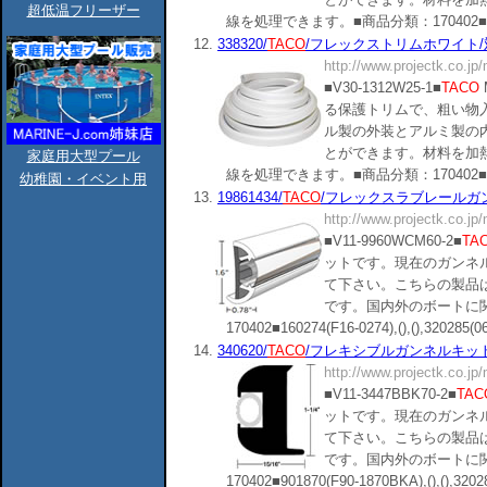
超低温フリーザー
線を処理できます。■商品分類：170402■338080(V3
12.
338320/
TACO
/フレックストリムホワイト/対応
http://www.projectk.co.jp
■V30-1312W25-1■
TACO
る保護トリムで、粗い物
ル製の外装とアルミ製の
とができます。材料を加
家庭用大型プール
線を処理できます。■商品分類：170402■(),(),()
幼稚園・イベント用
13.
19861434/
TACO
/フレックスラブレールガンネルキ
http://www.projectk.co.jp
■V11-9960WCM60-2■
TA
ットです。現在のガンネ
て下さい。こちらの製品
です。国内外のボートに
170402■160274(F16-0274),(),(),320285(065
14.
340620/
TACO
/フレキシブルガンネルキット70ft/
http://www.projectk.co.jp
■V11-3447BBK70-2■
TAC
ットです。現在のガンネ
て下さい。こちらの製品
です。国内外のボートに
170402■901870(F90-1870BKA),(),(),320285