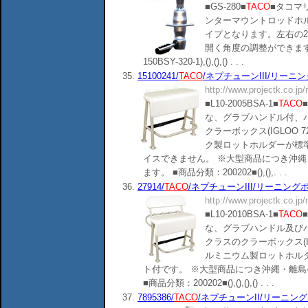
■GS-280■
TACO
■タコマ
ンターマウントロッドホ
イプとなります。左右の
開く角度の調整ができます。■商
150BSY-320-1),(),(),() . . .
35.
15100241/
TACO
/ネプチューンIII/リーニング
http://www.projectk.co.jp
■L10-2005BSA-1■
TACO
な、グラブハンドル付、バ
クラーボックス(IGLOO
ク製ロットホルダーが標
イスできません。 ※大型商品につき沖
ます。 ■商品分類：200202■(),(),. . .
36.
27914/
TACO
/ネプチューンIII/リーニングポ
http://www.projectk.co.jp
■L10-2010BSA-1■
TACO
な、グラブハンドル及びバ
クラスのクラーボックス(I
ルミニウム製ロットホル
ト付です。 ※大型商品につき沖縄・離
■商品分類：200202■(),(),(),() . . .
37.
7895386/
TACO
/ネプチューンII/リーニングポ