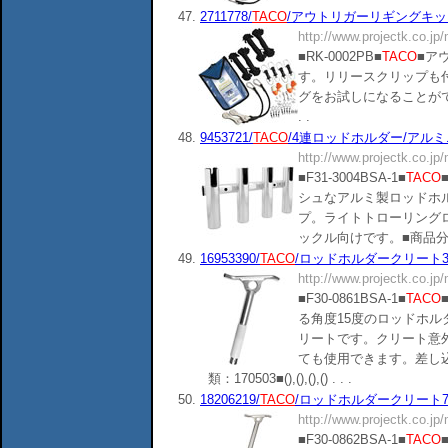
47.
2711778/
TACO
/アウトリガーリギングキット/
http://www.projectk.co.jp
■RK-0002PB■
TACO
■ア
す。リリースクリップも
グをお試しになることができます。
. .
48.
9453721/
TACO
/4連ロッドホルダー/アルミニウ
http://www.projectk.co.jp
■F31-3004BSA-1■
TACO
シュなアルミ製ロッドホ
プ。ライトトローリング
ックル向けです。■商品分類：12070
49.
16953390/
TACO
/ロッドホルダークリート368
http://www.projectk.co.jp
■F30-0861BSA-1■
TACO
る角度15度のロッドホ
リートです。クリート意
ても使用できます。差し
類：170503■(),(),(),() . . .
50.
18206219/
TACO
/ロッドホルダークリート762
http://www.projectk.co.jp
■F30-0862BSA-1■
TACO