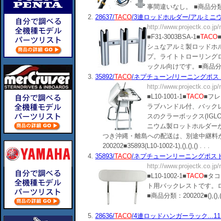
事間違いなし。 ■商品分類：12060
2.
28637/
TACO
/3連ロッドホルダー/アルミニウム製
http://www.projectk.co.jp
■F31-3003BSA-1■
TACO
シュなアルミ製ロッドホ
プ。ライトトローリング
ックル向けです。■商品分類：12070
3.
35892/
TACO
/ネプチューン/リーニングポストプ
http://www.projectk.co.jp
■L10-1001-1■
TACO
■フ
ラブハンドル付、バックレ
スのクラーボックス(IGL
ニウム製ロットホルダー
つき沖縄・離島への配送は、別途中継料が
200202■35893(L10-1002-1),(),(),() . . .
4.
35893/
TACO
/ネプチューンリーニングポスト用
http://www.projectk.co.jp
■L10-1002-1■
TACO
■タ
ト用バックレストです。
■商品分類：200202■(),(),(),(
5.
28636/
TACO
/4連ロッドハンガーラック...11