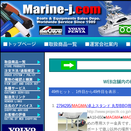
49件ヒット． 1件目から49件目を表示．
1.
2794295/
MAGMA
/卓上スタンド 丸型BBQ用/組立
http://www.projectk.co.jp
■A10-650■
MAGMA
■
MA
めの専用ステー金具です
ボートで遊ぶ以外の場所