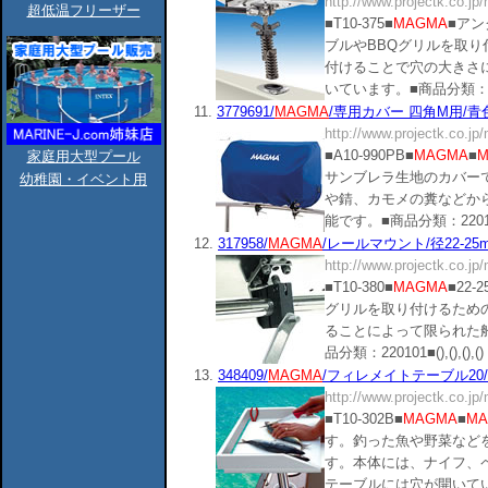
http://www.projectk.co.jp
超低温フリーザー
■T10-375■
MAGMA
■ア
ブルやBBQグリルを取
付けることで穴の大きさ
いています。■商品分類：220101■(
11.
3779691/
MAGMA
/専用カバー 四角M用/青色.
http://www.projectk.co.jp
■A10-990PB■
MAGMA
■
M
家庭用大型プール
サンブレラ生地のカバー
幼稚園・イベント用
や錆、カモメの糞などか
能です。■商品分類：220101■(),
12.
317958/
MAGMA
/レールマウント/径22-25mm/
http://www.projectk.co.jp
■T10-380■
MAGMA
■22
グリルを取り付けるため
ることによって限られた
品分類：220101■(),(),(),() .
13.
348409/
MAGMA
/フィレメイトテーブル20/W32x
http://www.projectk.co.jp
■T10-302B■
MAGMA
■
MA
す。釣った魚や野菜など
す。本体には、ナイフ、
テーブルには穴が開いて