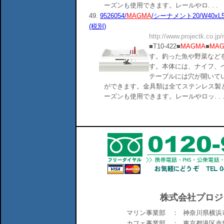
ーズンも使用できます。レールやロ. . .
49.
9526054/
MAGMA
/シーナメント20/W40xL5
(税別)
http://www.projectk.co.jp
■T10-422■
MAGMA
■
MA
す。釣った魚や野菜など
す。本体には、ナイフ、
テーブルには穴が開いて
ができます。金具類は全てステンレス製
ーズンも使用できます。レールやロッ. . 
株式会社プロジ
マリン事業部 ：
神奈川県横浜市
カフェ事業部 ：
東京都港区赤坂6