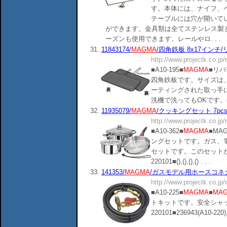
す。本体には、ナイフ、
テーブルには穴が開いて
ができます。金具類は全てステンレス製
ーズンも使用できます。レールやロ. . .
31.
11843174/
MAGMA
/四角鉄板 8x17インチ/
http://www.projectk.co.jp
■A10-195■
MAGMA
■リ
四角鉄板です。サイズは、
ーティングされた取っ手
洗機で洗ってもOKです。■商品分類：
32.
11935079/
MAGMA
/クッキングセット 7pcs
http://www.projectk.co.jp
■A10-362■
MAGMA
■MA
ングセットです。ガス、
セットです。このセット
220101■(),(),(),() . . .
33.
141353/
MAGMA
/ガスモデル用ホースコネクトキ
http://www.projectk.co.jp
■A10-225■
MAGMA
■
MA
トキットです。安全シャ
220101■236943(A10-220),1