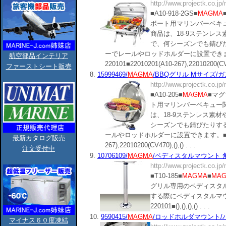
http://www.projectk.co.jp
■A10-918-2GS■
MAGMA
ボート用マリンバーベキ
商品は、18-9ステンレ
で、何シーズンでも錆び
ーでレールやロッドホルダーに設置でき
航空部品インテリア
220101■22010201(A10-267),22010200(CV470
ファーストシート販売
8.
15999469/
MAGMA
/BBQグリル Mサイズ/ガ
http://www.projectk.co.jp
■A10-205■
MAGMA
■マ
ト用マリンバーベキュー
は、18-9ステンレス素
シーズンでも錆びたりす
ールやロッドホルダーに設置できます。■商品分類
最新カタログ販売
267),22010200(CV470),(),() . . .
注文受付中
9.
10706109/
MAGMA
/ペディスタルマウント 角型B
http://www.projectk.co.jp
■T10-185■
MAGMA
■
MA
グリル専用のペディスタ
する際にペディスタルマ
220101■(),(),(),() . . .
10.
9590415/
MAGMA
/ロッドホルダマウント/パワー
マイナス６０度凍結