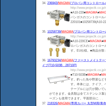
34.
236943/
MAGMA
/プロパン用コントロールバル
http://www.projectk.co.jp
■A10-220■
MAGMA
■
MA
パンガスのコントロール
220101■10258739(A10-220CE
35.
10258739/
MAGMA
/プロパン用コントロールバ
http://www.projectk.co.jp
■A10-220CE■
MAGMA
■
M
ロパンガスのコントロール
す。EU仕様。■商品分類：220101■
36.
16793234/
MAGMA
/ファーストメイトテーブル
イプ/T10-503B...28710円
http://www.projectk.co.jp
■T10-503B■
MAGMA
■
MA
す。釣った魚や野菜など
す。本体には、ナイフ、
テーブルには穴が開いて
ができます。金具類は全てステンレス製
ーズンも使用できます。平面部分に. . .
37.
218326/
MAGMA
/専用カバー 丸型M用/青色/A1