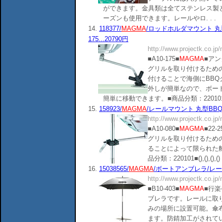
ができます。金具類は全てステンレス製
ーズンも使用できます。レールやロ. . .
14.
118377/
MAGMA
/ロッドホルダマウント 丸型
175...20790円
http://www.projectk.co.jp
■A10-175■
MAGMA
■ア
グリルを取り付けるため
付けることで海側にBB
外しが簡単なので、ボー
簡単に移動できます。■商品分類：220101■(),(),
15.
158923/
MAGMA
/レールマウント 丸型BBQ用/径
http://www.projectk.co.jp
■A10-080■
MAGMA
■22
グリルを取り付けるため
ることによって限られた
品分類：220101■(),(),(),() .
16.
15038565/
MAGMA
/ボートアンブレラ/レール
http://www.projectk.co.jp
■B10-403■
MAGMA
■行
ブレラです。レールに取
みの場所に設置可能。傘
ます。防錆加工がされて