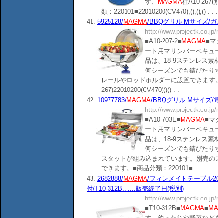
ず、
MAGMA
社A10-2
類：220101■22010200(CV470),(),(),() . . .
41.
5925128/
MAGMA
/BBQグリル Mサイズ/ガス専
http://www.projectk.co.jp
■A10-207-2■
MAGMA
■
ート用マリンバーベキュ
品は、18-9ステンレス
何シーズンでも錆びたり
レールやロッドホルダーに設置できます。■商品分
267)22010200(CV470)()() . . .
42.
10977783/
MAGMA
/BBQグリル Mサイズ/電気
http://www.projectk.co.jp
■A10-703E■
MAGMA
■マ
ート用マリンバーベキュ
品は、18-9ステンレス
何シーズンでも錆びたり
スタットが組み込まれています。別売の
できます。■商品分類：220101■. . .
43.
2682888/
MAGMA
/フィレメイトテーブル20
付/T10-312B.......販売終了円(税別)
http://www.projectk.co.jp
■T10-312B■
MAGMA
■
MA
す。釣った魚や野菜など