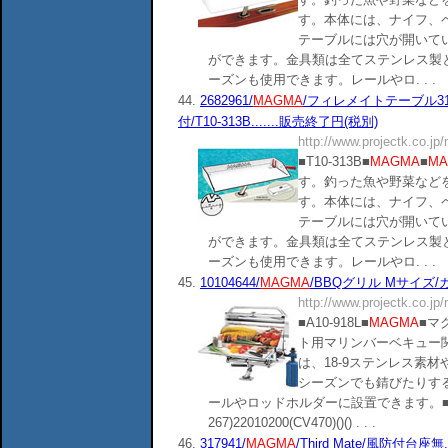
す。本体には、ナイフ、
テーブルには穴が開いて
ができます。金具類は全てステンレス製
ーズンも使用できます。レールやロ. . .
44.
2682961/
MAGMA
/フィレメイトテーブル31
付/T10-313B.......販売終了円(税別)
http://www.projectk.co.jp
■T10-313B■
MAGMA
■
MA
す。釣った魚や野菜など
す。本体には、ナイフ、
テーブルには穴が開いて
ができます。金具類は全てステンレス製
ーズンも使用できます。レールやロ. . .
45.
10104644/
MAGMA
/BBQグリル Mサイズ/ガス
http://www.projectk.co.jp
■A10-918L■
MAGMA
■マ
ト用マリンバーベキュー
は、18-9ステンレス素
シーズンでも錆びたりす
ールやロッドホルダーに設置できます。■商品分類
267)22010200(CV470)()() . . .
46.
317941/
MAGMA
/Third Mate/風防付台座無