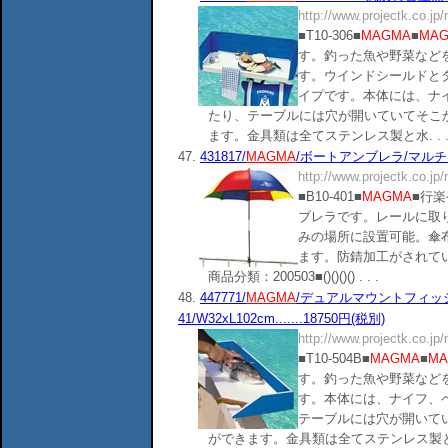
http://www.projectk.co.jp
■T10-306■
MAGMA
■
MA
す。釣った魚や野菜など
す。ウインドシールドと
イプです。本体には、ナ
たり、テーブルには穴が開いていてそこ
ます。金具類は全てステンレス製と水. . 
47.
431817/
MAGMA
/ボートアンブレラ/マルチカラ
http://www.projectk.co.jp
■B10-401■
MAGMA
■行
ブレラです。レールに取
みの場所に設置可能。傘
ます。防錆加工がされて
商品分類：200503■()()()() . . .
48.
447771/
MAGMA
/デュアルマウントフィッ
41/W32xL102cm.......18750円(税別)
http://www.projectk.co.jp
■T10-504B■
MAGMA
■
MA
す。釣った魚や野菜など
す。本体には、ナイフ、
テーブルには穴が開いて
ができます。金具類は全てステンレス製