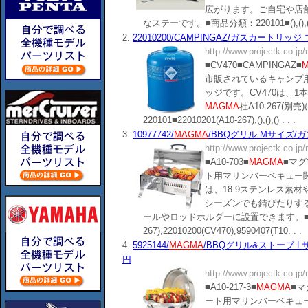
広がります。ご自宅や店
なステーです。■商品分類：220101■(),(),(),()
2.
22010200/CAMPINGAZ/ガスカートリッジ ブ
http://www.projectk.co.jp
■CV470■CAMPINGAZ■
市販されているキャンプ
ッジです。CV470は、
MAGMA
社A10-267(
220101■22010201(A10-267),(),(),() . . .
3.
10977742/
MAGMA
/BBQグリル Mサイズ/ガス専
http://www.projectk.co.jp
■A10-703■
MAGMA
■マ
ト用マリンバーベキュー
は、18-9ステンレス素
シーズンでも錆びたりす
ールやロッドホルダーに設置できます。■商品分類
267),22010200(CV470),9590407(T10. . .
4.
5925144/
MAGMA
/BBQグリル&ストーブ Lサイズ/
円
http://www.projectk.co.jp
■A10-217-3■
MAGMA
■
ート用マリンバーベキュ