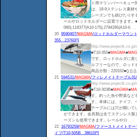
ト用マリンバーベキュー
は、18-9ステンレス素
シーズンでも錆びたりす
ールやロッドホルダーに設置できます。■商品分類
080),118377(A10-175),2794295(A10-6. . .
20.
9590407/
MAGMA
/ロッドホルダーマウント/
355...23760円
http://www.projectk.co.jp
■T10-355■
MAGMA
■
MA
です。ロッドホルダに差
ルフリーなので、ロッド
商品分類：220102■(),(),(),()
21.
594531/
MAGMA
/フィレメイトテーブル31/W32x
http://www.projectk.co.jp
■T10-303B■
MAGMA
■
MA
す。釣った魚や野菜など
す。本体には、ナイフ、
テーブルには穴が開いて
ができます。金具類は全てステンレス製
ーズンも使用できます。レールやロ. . .
22.
16793259/
MAGMA
/ファーストメイトテーブル
イプ/T10-505B...38610円