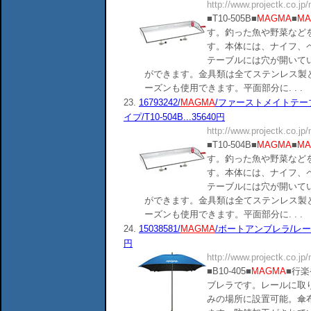
http://www.projectk.co.jp
■T10-505B■
MAGMA
■
MA
す。釣った魚や野菜など
す。本体には、ナイフ、
テーブルには穴が開いて
ができます。金具類は全てステンレス製
ーズンも使用できます。平面部分に. . .
23.
16793242/
MAGMA
/ファーストメイトテーブル
イプ/T10-504B...35640円
http://www.projectk.co.jp
■T10-504B■
MAGMA
■
MA
す。釣った魚や野菜など
す。本体には、ナイフ、
テーブルには穴が開いて
ができます。金具類は全てステンレス製
ーズンも使用できます。平面部分に. . .
24.
15038581/
MAGMA
/ボートアンブレラ/レール
円
http://www.projectk.co.jp
■B10-405■
MAGMA
■行
ブレラです。レールに取
みの場所に設置可能。傘