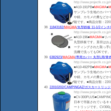
http://www.projectk.co.jp
■A10-191PB■
MAGMA
■
M
サンブレラ生地のカバー
や錆、カモメの糞などか
能です。■商品分類：220101■(),
38.
11843182/
MAGMA
/丸型鉄板 11-1/2インチ
http://www.projectk.co.jp
■A10-196■
MAGMA
■リ
丸型鉄板です。直径はおよ
ーティングされた取っ手
洗機で洗ってもOKです。■商品分類：
39.
6382923/
MAGMA
/専用カバー 丸型L用/青色.
http://www.projectk.co.jp
■A10-492PB■
MAGMA
■
M
サンブレラ生地のカバー
や錆、カモメの糞などか
能です。■商品分類：220101■(),
40.
22010202/CAMPINGAZ/ガスカートリッジ 
http://www.projectk.co.jp
■CV-300PLUS■CAMPIN
日本で市販されているキ
ートリッジです。CV30