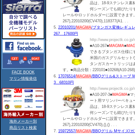
品は、18-9ステンレス
何シーズンでも錆びたり
レールやロッドホルダーに設置できます。■商品分
267),22010200(CV470),118377(A1. . .
5.
22010201/
MAGMA
/ブタンガス変換レギュレータ
267...17600円
http://www.projectk.co.jp
■A10-267■
MAGMA
■
MA
できるブタンガス仕様に
米国のガスグリルセット
タンガスカートリッジは
す。■商品分類：220101■10268(A10-268),2201
FACE BOOK
6.
17076514/
MAGMA
/BBQグリル&ストーブ Mサイ
マリン情報発信
3...68310円
http://www.projectk.co.jp
■A10-207-3■
MAGMA
■
ート用マリンバーベキュ
品は、18-9ステンレス
何シーズンでも錆びたり
レールやロッドホルダーに設置できます。■商品分
海外メーカー別
267),22010200(CV470),(),() . . .
商品リスト検索
7.
15972557/
MAGMA
/BBQグリル Mサイズ/ガス専用