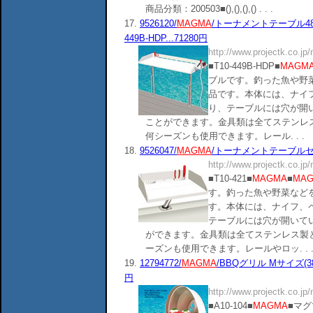
商品分類：200503■(),(),(),() . . .
17.
9526120/
MAGMA
/トーナメントテーブル48/
449B-HDP...71280円
http://www.projectk.co.jp
■T10-449B-HDP■
MAGM
ブルです。釣った魚や野
品です。本体には、ナイ
り、テーブルには穴が開
ことができます。金具類は全てステンレ
何シーズンも使用できます。レール. . .
18.
9526047/
MAGMA
/トーナメントテーブルセット20
http://www.projectk.co.jp
■T10-421■
MAGMA
■
MA
す。釣った魚や野菜など
す。本体には、ナイフ、
テーブルには穴が開いて
ができます。金具類は全てステンレス製
ーズンも使用できます。レールやロッ. . 
19.
12794772/
MAGMA
/BBQグリル Mサイズ(38cm)
円
http://www.projectk.co.jp
■A10-104■
MAGMA
■マ