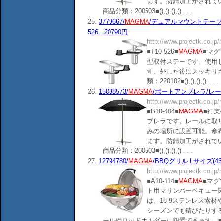
ます。防錆加工がされて
商品分類：200503■(),(),(),() . . .
25.
3779667/
MAGMA
/デュアルマウントテーブ
526...20790円
http://www.projectk.co.jp
■T10-526■
MAGMA
■マ
型取付ステーです。使用
す。外した後にスッキリ
類：220102■(),(),(),() . . .
26.
15038573/
MAGMA
/ボートアンブレラ/レール
http://www.projectk.co.jp
■B10-404■
MAGMA
■行
ブレラです。レールに取
みの場所に設置可能。傘
ます。防錆加工がされて
商品分類：200503■(),(),(),() . . .
27.
12794780/
MAGMA
/BBQグリル Lサイズ(43cm
http://www.projectk.co.jp
■A10-114■
MAGMA
■マ
ト用マリンバーベキュー
は、18-9ステンレス素
シーズンでも錆びたりす
ールやロッドホルダーに設置できます。■商品分類