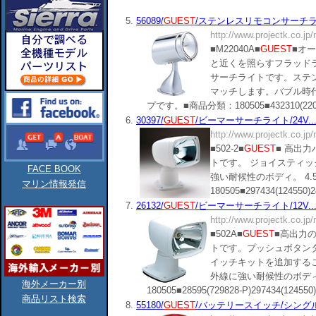
5.
56089/
GUEST
/ステンレスリモコンサーチライト/
http://www.projectk.co.jp
■M22040A■
GUEST
■オ
と近くを照らすフラッドラ
サーチライトです。ステ
マッチします。バブル時
プです。■商品分類：180505■432310(22014-P),2
6.
30397/
GUEST
/ビーマーサーチライト/24V...
http://www.projectk.co.jp
■502-2■
GUEST
■ 高出
トです。 ジョイスティッ
FACE BOOK
強い耐候性のボディ。 4.
マリン情報発信
180505■297434(124550)240
7.
26132/
GUEST
/ビーマーサーチライト/12V...
http://www.projectk.co.jp
■502A■
GUEST
■高出力
トです。プッシュボタン
イッチキットを追加する
外線に強い耐候性のボディ
海外メーカー別
180505■28595(729828-P)297434(124550)24
商品リスト検索
8.
55180/
GUEST
/バッテリースイッチ/シングル/21