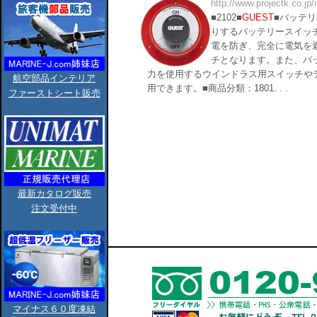
http://www.projectk.co.jp
■2102■
GUEST
■バッテ
りするバッテリースイッ
電を防ぎ、完全に電気を
チとなります。また、バ
力を使用するウインドラス用スイッチや
航空部品インテリア
用できます。■商品分類：1801. . .
ファーストシート販売
最新カタログ販売
注文受付中
マイナス６０度凍結