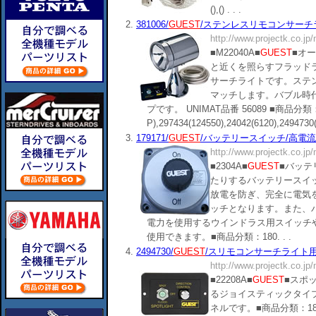
(),() . . .
2.
381006/
GUEST
/ステンレスリモコンサーチライト
http://www.projectk.co.jp
■M22040A■
GUEST
■オ
と近くを照らすフラッドラ
サーチライトです。ステ
マッチします。バブル時
プです。 UNIMAT品番 56089 ■商品分類：18
P),297434(124550),24042(6120),2494730(2
3.
179171/
GUEST
/バッテリースイッチ/高電流シング
http://www.projectk.co.jp
■2304A■
GUEST
■バッテ
たりするバッテリースイ
放電を防ぎ、完全に電気
ッチとなります。また、
電力を使用するウインドラス用スイッチ
使用できます。■商品分類：180. . .
4.
2494730/
GUEST
/スリモコンサーチライト用コ
http://www.projectk.co.jp
■22208A■
GUEST
■スポ
るジョイスティックタイ
ネルです。■商品分類：180505■()