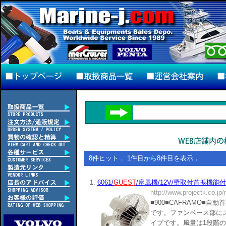
8件ヒット． 1件目から8件目を表示．
1.
6061/
GUEST
/扇風機/12V/壁取付首振機能付..
http://www.projectk.co.jp
■900■CAFRAMO■
です。ファンベース部にス
イプです。風量は1段階のみと