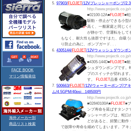
5.
97903/
FLOJET
/12Vプレッシャーポンプ/2.3GPM
http://www.projectk.co.jp
■02100-12A■
FLOJET
■
駆動・停止ができる小型
高く、一般家庭と同じく
が静かで、空運転をして
もなく、耐久性も抜群です!また、自吸
り防止の為に、ポンプガード. . .
6.
4305144/
FLOJET
/12Vウォッシュダウンポンプ3.
http://www.projectk.co.jp
■4305-144D■
FLOJET
■耐
シュダウンポンプです。
FACE BOOK
プのスイッチが切れます
マリン情報発信
す。
FLOJET
品番 4305-14
7.
500663/
FLOJET
/12Vウォーターポンプ/
ム/4.5GPM/40psi...148500円
http://www.projectk.co.jp
■02840100A■
FLOJET
■
ンプ寿命を延ばすタンク
ッシャーポンプは、蛇口
海外メーカー別
どがあると、頻繁に動作
商品リスト検索
で故障や寿命を縮めてしまいます。アキ