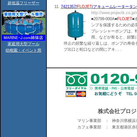
.
超低温フリーザー
11.
7421357/
FLOJET
/アキュームレータータンク/20
http://www.projectk.co.jp
■20799-000A■
FLOJET
■
ンプを保護するための必
プレッシャーポンプは、
用、などが有ると、頻繁
停止の頻繁な繰り返しは、ポンプの寿命
家庭用大型プール
プ出口と蛇口などの間にアキ. . .
幼稚園・イベント用
株式会社プロジ
マリン事業部 ：
神奈川県横浜市
カフェ事業部 ：
東京都港区赤坂6