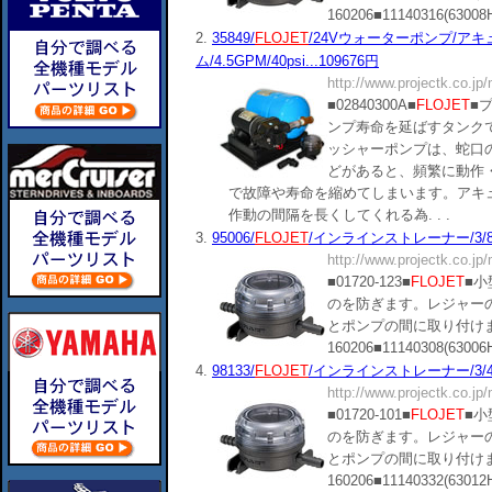
160206■11140316(63008HCC)
2.
35849/
FLOJET
/24Vウォーターポンプ/ア
ム/4.5GPM/40psi...109676円
http://www.projectk.co.jp
■02840300A■
FLOJET
■
ンプ寿命を延ばすタンク
ッシャーポンプは、蛇口
どがあると、頻繁に動作
で故障や寿命を縮めてしまいます。アキ
作動の間隔を長くしてくれる為. . .
3.
95006/
FLOJET
/インラインストレーナー/3/8''(9
http://www.projectk.co.jp
■01720-123■
FLOJET
■
のを防ぎます。レジャー
とポンプの間に取り付け
160206■11140308(63006HCC)
4.
98133/
FLOJET
/インラインストレーナー/3/4''(
http://www.projectk.co.jp
■01720-101■
FLOJET
■
のを防ぎます。レジャー
とポンプの間に取り付け
160206■11140332(63012HCC)