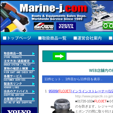
11件ヒット． 1件目から11件目を表示．
1.
95009/
FLOJET
/インラインストレーナー/1/2''(
http://www.projectk.co.jp
■01720-102■
FLOJET
■
のを防ぎます。レジャー
とポンプの間に取り付け