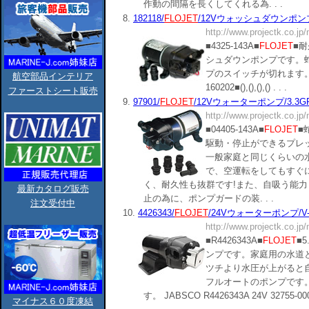
作動の間隔を長くしてくれる為. . .
8.
182118/
FLOJET
/12Vウォッシュダウンポンプ4.5
http://www.projectk.co.jp
■4325-143A■
FLOJET
■耐
シュダウンポンプです。
プのスイッチが切れます
航空部品インテリア
160202■(),(),(),() . . .
ファーストシート販売
9.
97901/
FLOJET
/12Vウォーターポンプ/3.3GPM/
http://www.projectk.co.jp
■04405-143A■
FLOJET
■
駆動・停止ができるプレ
一般家庭と同じくらいの
で、空運転をしてもすぐ
く、耐久性も抜群です!また、自吸う能力
最新カタログ販売
止の為に、ポンプガードの装. . .
注文受付中
10.
4426343/
FLOJET
/24Vウォーターポンプ/V-FLO
http://www.projectk.co.jp
■R4426343A■
FLOJET
■
ンプです。家庭用の水道
ツチより水圧が上がると
フルオートのポンプです
す。 JABSCO R4426343A 24V 32755-0000
マイナス６０度凍結