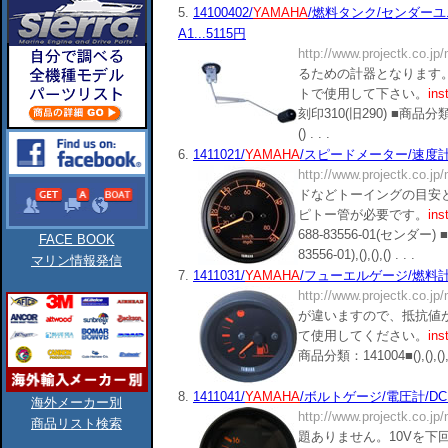
5.
14100402/
YAMAHA
/燃料タンク/センダーユニット
A1...5115円
http://www.projectk.co.jp
るための計器となります。
トで使用して下さい。
ins
刻印310(旧290) ■商品分類：14
() . . .
6.
1411021/
YAMAHA
/スピードメーター/速度計/ピト
http://www.projectk.co.jp
ドなどトーイングの目安
ピトー管が必要です。
ins
688-83556-01(センダー) 
FACE BOOK
83556-01),(),(),() . . .
マリン情報発信
7.
1411031/
YAMAHA
/フューエルゲージ/燃料計/6Y5
http://www.projectk.co.jp
が違いますので、抵抗値
て使用してください。
ins
商品分類：141004■(),(),(),()
8.
1411041/
YAMAHA
/ボルトゲージ/電圧計/DC12V
海外メーカー別
http://www.projectk.co.jp
商品リスト検索
題ありません。10Vを下