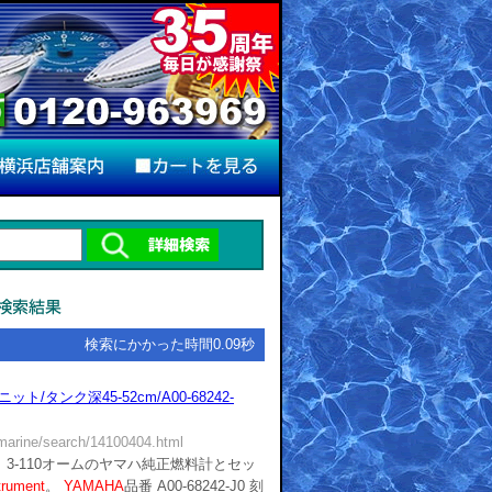
検索にかかった時間0.09秒
/タンク深45-52cm/A00-68242-
/marine/search/14100404.html
3-110オームのヤマハ純正燃料計とセッ
trument
。
YAMAHA
品番 A00-68242-J0 刻