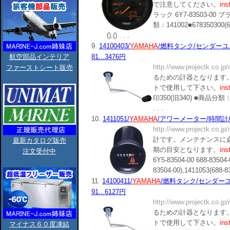
で注意してください。
ins
ラック 6Y7-83503-00 
類：141002■678350300(6Y7
(),() . . .
9.
14100403/
YAMAHA
/燃料タンク/センダーユニット
航空部品インテリア
81...3476円
http://www.projectk.co.jp
ファーストシート販売
るための計器となります。
トで使用して下さい。
ins
印350(旧340) ■商品分類：1410
. . .
10.
1411051/
YAMAHA
/アワーメーター/時間計/DC1
http://www.projectk.co.jp
計です。メンテナンスに
最新カタログ販売
期の目安となります。
ins
注文受付中
6Y5-83504-00 688-835
83504-00),1411053(688-8350
11.
14100411/
YAMAHA
/燃料タンク/センダーユニッ
91...6127円
http://www.projectk.co.jp
るための計器となります。
トで使用して下さい。
ins
マイナス６０度凍結