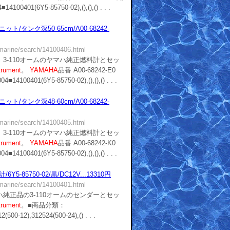
0401(6Y5-85750-02),(),(),() . . .
/タンク深50-65cm/A00-68242-
/marine/search/14100406.html
3-110オームのヤマハ純正燃料計とセッ
trument
。
YAMAHA
品番 A00-68242-E0
00401(6Y5-85750-02),(),(),() . . .
/タンク深48-60cm/A00-68242-
/marine/search/14100405.html
3-110オームのヤマハ純正燃料計とセッ
trument
。
YAMAHA
品番 A00-68242-K0
00401(6Y5-85750-02),(),(),() . . .
5-85750-02/黒/DC12V...13310円
/marine/search/14100401.html
純正品の3-110オームのセンダーとセッ
trument
。■商品分類：
500-12),312524(500-24),() . . .