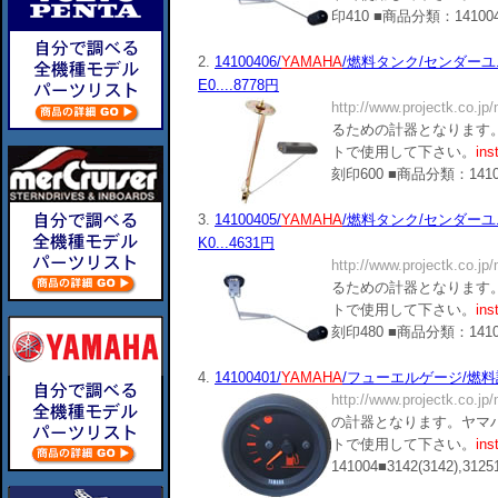
印410 ■商品分類：141004■1410
2.
14100406/
YAMAHA
/燃料タンク/センダーユニット
E0....8778円
http://www.projectk.co.jp
るための計器となります。
トで使用して下さい。
ins
刻印600 ■商品分類：141004■141
3.
14100405/
YAMAHA
/燃料タンク/センダーユニット
K0...4631円
http://www.projectk.co.jp
るための計器となります。
トで使用して下さい。
ins
刻印480 ■商品分類：141004■141
4.
14100401/
YAMAHA
/フューエルゲージ/燃料計/6Y
http://www.projectk.co.jp
の計器となります。ヤマハ
トで使用して下さい。
ins
141004■3142(3142),312512(