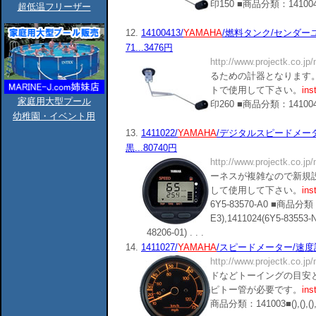
印150 ■商品分類：141004■1410
超低温フリーザー
12.
14100413/
YAMAHA
/燃料タンク/センダーユニッ
71...3476円
http://www.projectk.co.jp
るための計器となります。
トで使用して下さい。
ins
家庭用大型プール
印260 ■商品分類：141004■1410
幼稚園・イベント用
13.
1411022/
YAMAHA
/デジタルスピードメーターA
黒...80740円
http://www.projectk.co.jp
ーネスが複雑なので新規
して使用して下さい。
ins
6Y5-83570-A0 ■商品分類：1
E3),1411024(6Y5-83553-N
48206-01) . . .
14.
1411027/
YAMAHA
/スピードメーター/速度計/ピト
http://www.projectk.co.jp
ドなどトーイングの目安
ピトー管が必要です。
ins
商品分類：141003■(),(),(),()