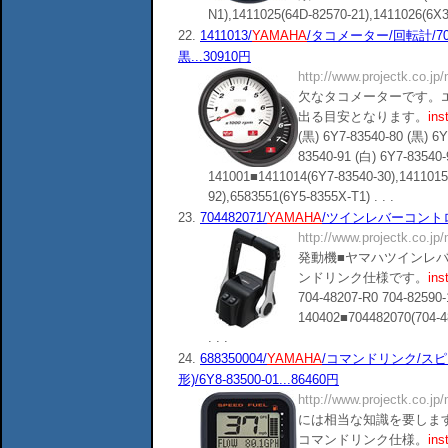
N1),1411025(64D-82570-21),1411026(6X3-4
22.
1411013/
YAMAHA
/タコメーター/回転計/7000
黒...30910円
http://www.projectk.co.jp
欠なタコメーターです。
出る目安となります。
ins
(黒) 6Y7-83540-80 (黒) 6Y
83540-91 (白) 6Y7-8
141001■1411014(6Y7-83540-30),1411015
92),6583551(6Y5-8355X-T1) . . .
23.
704482071/
YAMAHA
/ツインレバーコントロール
http://www.projectk.co.jp
発動機■ヤマハツインレ
ンドリンク仕様です。
ins
704-48207-R0 704-82
140402■704482070(704-48
. . .
24.
688350004/
YAMAHA
/コマンドリンク/ス
形)/6Y8-83500-01...86460円
http://www.projectk.co.jp
には相当な知識を要しま
コマンドリンク仕様。
ins