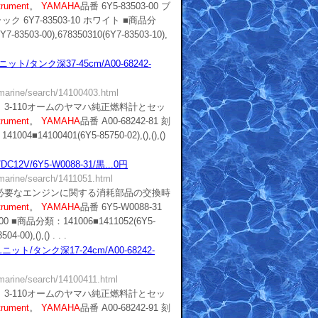
trument
。
YAMAHA
品番 6Y5-83503-00 ブ
ブラック 6Y7-83503-10 ホワイト ■商品分
-83503-00),678350310(6Y7-83503-10),
/タンク深37-45cm/A00-68242-
/marine/search/14100403.html
3-110オームのヤマハ純正燃料計とセッ
trument
。
YAMAHA
品番 A00-68242-81 刻
04■14100401(6Y5-85750-02),(),(),()
2V/6Y5-W0088-31/黒...0円
/marine/search/1411051.html
必要なエンジンに関する消耗部品の交換時
trument
。
YAMAHA
品番 6Y5-W0088-31
04-00 ■商品分類：141006■1411052(6Y5-
4-00),(),() . . .
ト/タンク深17-24cm/A00-68242-
/marine/search/14100411.html
3-110オームのヤマハ純正燃料計とセッ
trument
。
YAMAHA
品番 A00-68242-91 刻