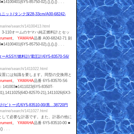
0401(6Y5-85750-02),(),(),() . . .
ト/タンク深28-33cm/A00-68242-
/marine/search/14100413.html
3-110オームのヤマハ純正燃料計とセッ
trument
。
YAMAHA
品番 A00-68242-71 刻
0401(6Y5-85750-02),(),(),() . . .
SSY/燃料計/電圧計/6Y5-83570-S6/
/marine/search/1411022.html
設置には知識を要します。同型の交換用と
trument
。
YAMAHA
品番 6Y5-83570-S6
41003■1411023(6Y5-8350T-
1),1411025(64D-82570-21),1411026(6X3-
ー式/6Y5-83510-00/黒...38720円
/marine/search/1411027.html
として必要な計器です。また、計器の他に
trument
。
YAMAHA
品番 6Y5-83510-00 ■
 . . .