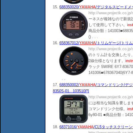
15.
688350020/
YAMAHA
/デジタルスピードメーターA
http://www.projectk.co.jp
ーネスが複雑なので新規
して使用して下さい。
ins
商品分類：141003■68835601(
() . . .
16.
658367012/
YAMAHA
/トリムゲージ/トリム計/6Y
http://www.projectk.co.jp
のトリム計を交換したり
2線仕様となります。
inst
ラック 5WIRE 6Y7-836
141006■678367040(6Y7-83
. .
17.
688350002/
YAMAHA
/コマンドリンク/デジ
8350S-01...103510円
http://www.projectk.co.jp
には相当な知識を要しま
コマンドリンク仕様。
ins
6y80-01 ■商品分類：141003■6
18.
68371016/
YAMAHA
/CL5タッチスクリーンディ
http://www.projectk.co.jp