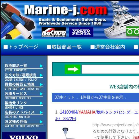
37件ヒット． 1件目から37件目を表示．
1.
14100404/
YAMAHA
/燃料タンク/センダーユニット
J0...3872円
http://www.projectk.co.jp
るための計器となります。
トで使用して下さい。
ins