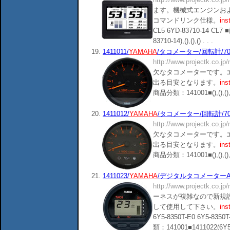
ます。機械式エンジンお
コマンドリンク仕様。
ins
CL5 6YD-83710-14 CL7
83710-14),(),(),() . . .
19.
1411011/
YAMAHA
/タコメーター/回転計/7000r
http://www.projectk.co.jp
欠なタコメーターです。
出る目安となります。
ins
商品分類：141001■(),(),(),()
20.
1411012/
YAMAHA
/タコメーター/回転計/7000r
http://www.projectk.co.jp
欠なタコメーターです。
出る目安となります。
ins
商品分類：141001■(),(),(),()
21.
1411023/
YAMAHA
/デジタルタコメーターASSY/
http://www.projectk.co.jp
ーネスが複雑なので新規
して使用して下さい。
ins
6Y5-8350T-E0 6Y5-8350
類：141001■1411022(6Y5-