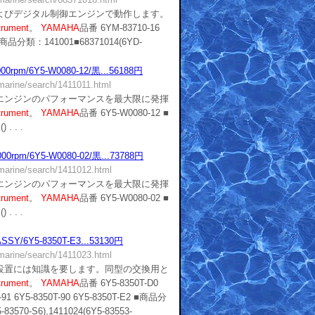
よびデジタル制御エンジンで動作します。
trument
。
YAMAHA
品番 6YM-83710-16
 ■商品分類：141001■68371014(6YD-
pm/6Y5-W0080-12/黒...56188円
/marine/search/1411011.html
エンジンのパフォーマンスを最大限に発揮
trument
。
YAMAHA
品番 6Y5-W0080-12 ■
 . . .
pm/6Y5-W0080-02/黒...73788円
/marine/search/1411012.html
エンジンのパフォーマンスを最大限に発揮
trument
。
YAMAHA
品番 6Y5-W0080-02 ■
 . . .
6Y5-8350T-E3...53130円
/marine/search/1411023.html
設置には知識を要します。同型の交換用と
trument
。
YAMAHA
品番 6Y5-8350T-D0
T-91 6Y5-8350T-90 6Y5-8350T-E2 ■商品分
83570-S6),1411024(6Y5-83553-