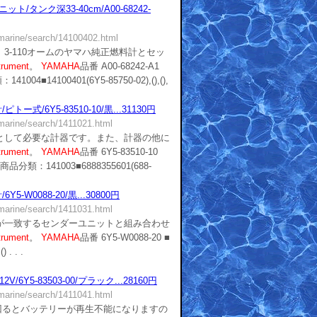
/タンク深33-40cm/A00-68242-
/marine/search/14100402.html
3-110オームのヤマハ純正燃料計とセッ
trument
。
YAMAHA
品番 A00-68242-A1
1004■14100401(6Y5-85750-02),(),(),
ー式/6Y5-83510-10/黒...31130円
/marine/search/1411021.html
として必要な計器です。また、計器の他に
trument
。
YAMAHA
品番 6Y5-83510-10
■商品分類：141003■6888355601(688-
-W0088-20/黒...30800円
/marine/search/1411031.html
が一致するセンダーユニットと組み合わせ
trument
。
YAMAHA
品番 6Y5-W0088-20 ■
 . . .
/6Y5-83503-00/プラック...28160円
/marine/search/1411041.html
回るとバッテリーが再生不能になりますの