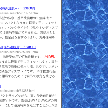
i(海外渡航用).....23100円
/marine/search/7873979.html
小型の防水、携帯受信用VHF無線機で
はコンパクトなうえに軽量で手にフィット
ます。バックライト付で見やすいディスプ
品では開局申請ができません。無線局とし
か、検定品をお求め下さい。海外使用を
50(海外渡航用)....18480円
/marine/search/7850191.html
、携帯受信用VHF無線機です。
UNIDEN
なうえに軽量で手にフィットしやすい設計
リ電池で簡単に使用可能。見やすい大きい
の液晶ディスプレイです。 ※米国並行品
て開局するためには自己で検定を受ける
円
/marine/search/31385.html
ンパクトサイズながら、高い受送信性能が
VHFです。送信は5W / 2.5W/1Wの切
ワーにして運用時間を延ばすことが出来ま