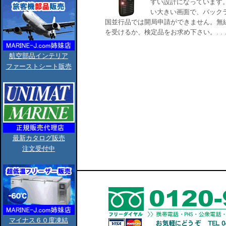
すい設計になっています
い大きい画面で、バック
国並行品では開局申請ができません。無
を受けるか、検定品をお求め下さい。. . 
航空部品インテリア
ファーストシート販売
最新カタログ販売
注文受付中
マイナス６０度凍結