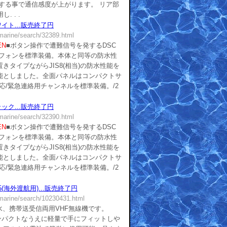
する事で通信感度が上がります。 リア部
 . .
ワイト...販売終了円
/marine/search/32389.html
EN
■ボタン操作で遭難信号を発するDSC
ロフォンを標準装備。本体と同等の防水性
きタイプながらJIS8(相当)の防水性能を
能としました。全面パネルはコンパクトサ
応/緊急連絡用チャンネルを標準装備。/2
ラック...販売終了円
/marine/search/32390.html
EN
■ボタン操作で遭難信号を発するDSC
ロフォンを標準装備。本体と同等の防水性
きタイプながらJIS8(相当)の防水性能を
能としました。全面パネルはコンパクトサ
応/緊急連絡用チャンネルを標準装備。/2
5(海外渡航用)...販売終了円
/marine/search/10230431.html
水、携帯送受信両用VHF無線機です。
ンパクトなうえに軽量で手にフィットしや