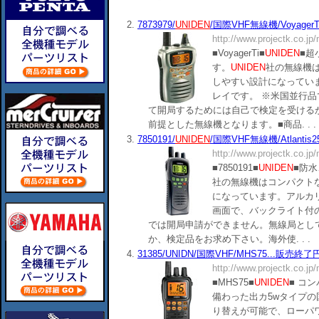
2.
7873979/
UNIDEN
/国際VHF無線機/VoyagerT
http://www.projectk.co.jp
■VoyagerTi■
UNIDEN
■超
す。
UNIDEN
社の無線機
しやすい設計になってい
レイです。 ※米国並行
て開局するためには自己で検定を受ける
前提とした無線機となります。■商品. . .
3.
7850191/
UNIDEN
/国際VHF無線機/Atlantis2
http://www.projectk.co.jp
■7850191■
UNIDEN
■防水
社の無線機はコンパクト
になっています。アルカ
画面で、バックライト付
では開局申請ができません。無線局とし
か、検定品をお求め下さい。海外使. . .
4.
31385/UNIDN/国際VHF/MHS75...販売終了
http://www.projectk.co.jp
■MHS75■
UNIDEN
■ コ
備わった出カ5wタイプの国際
り替えが可能で、ローパ