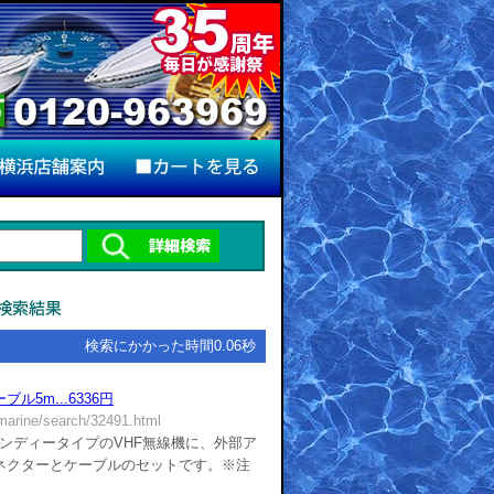
検索にかかった時間0.06秒
ル5m...6336円
/marine/search/32491.html
ハンディータイプのVHF無線機に、外部ア
ネクターとケーブルのセットです。※注