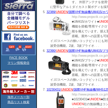
す。 外部アンテナを使用
に堅牢なアルミダイカスト製ボディを採用し.
5.
32389/
UNIDEN
/国際VHF無線機/UM415/ホ
http://www.projectk.co.jp
■UM415/ホワイト■
UNID
機能を搭載/専用マイク
能を備えています。据え置
搭載。屋外への設置も可
イズ/スペースの狭いコックピットにも対
波受信機能。2波、3波プライオ. . .
6.
32390/
UNIDEN
/国際VHF無線機/UM415/ブ
http://www.projectk.co.jp
FACE BOOK
■UM415/ブラック■
UNID
マリン情報発信
機能を搭載/専用マイク
能を備えています。据え置
搭載。屋外への設置も可
イズ/スペースの狭いコックピットにも対
波受信機能。2波、3波プライオ. . .
7.
10230431/
UNIDEN
/国際VHF無線機/MHS12
http://www.projectk.co.jp
海外メーカー別
■10230431■
UNIDEN
■防
商品リスト検索
UNIDEN
社の無線機はコ