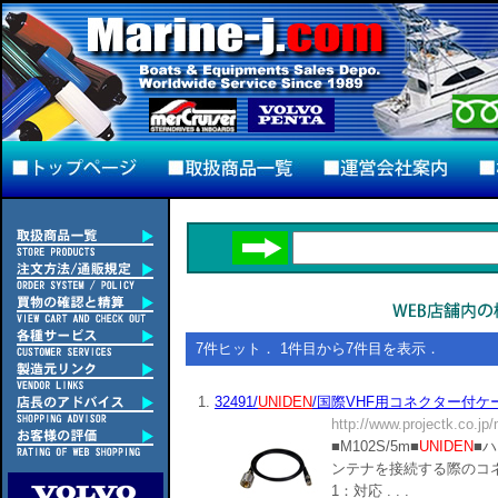
7件ヒット． 1件目から7件目を表示．
1.
32491/
UNIDEN
/国際VHF用コネクター付ケーブ
http://www.projectk.co.jp
■M102S/5m■
UNIDEN
■
ンテナを接続する際のコ
1：対応 . . .