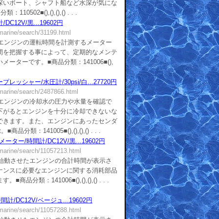
深いボート、シャフト船など水深が気にな
502■(),(),(),() . . .
C12V/黒...19602円
/marine/search/31199.html
■エンジンの運転時間を計測するメーター
間を把握する事によって、定期的なメンテ
ーターです。■商品分類：141006■(),
プレッシャー/水圧計/30psi/白...27720円
/marine/search/2487866.html
■エンジンの冷却水の圧力や水量を確認で
下がるとエンジンを十分に冷却できないな
できます。また、エンジンにあったセンダ
品分類：141005■(),(),(),() . . .
メーター/時間計/DC12V/黒...19602円
/marine/search/11057213.html
■始動させたエンジンの合計時間が表示さ
ナンスに必要なエンジンに関する消耗部品
分類：141006■(),(),(),() . . .
計/DC12V/ベージュ...19602円
/marine/search/11057288.html