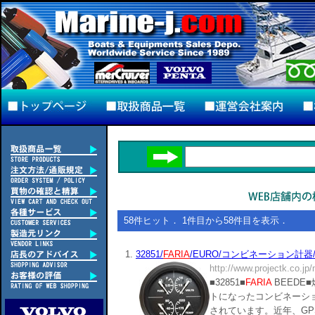
58件ヒット． 1件目から58件目を表示．
1.
32851/
FARIA
/EURO/コンビネーション計器/黒.
http://www.projectk.co.jp
■32851■
FARIA
BEEDE
トになったコンビネーシ
されています。近年、G