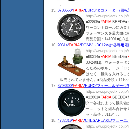
.
15.
3703568/
FARIA
/EURO/タコメーター/回転計/7
http://www.projectk.co.jp
■32805■
FARIA
BEEDE
ワーコントロールに必要
フォーマンスを最大限に発揮
商品分類：141001■(),(),(),()
16.
90314/
FARIA
/DC24V→DC12V/計器専用電
http://www.projectk.co.jp
■90314■
FARIA
BEEDE■
33-240Ω)、ウォータ
るためのボルテージドロ
はなく、抵抗を入れるこ
販売されていません。■商品分類：141004■(),(),
17.
3703600/
FARIA
/EURO/フューエルゲージ/燃料
http://www.projectk.co.jp
■12801■
FARIA
BEEDE
ター各社によって抵抗値
ーユニットと組み合わせて使
ット品番：31194 . . .
18.
4732319/
FARIA
/CHESAPEAKE/フューエル
http://www.projectk.co.jp