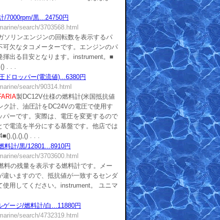
000rpm/黒...24750円
/marine/search/3703568.html
■ガソリンエンジンの回転数を表示するパ
不可欠なタコメーターです。エンジンのパ
出る目安となります。instrument。■
 . . .
圧ドロッパー(電流値)...6380円
/marine/search/90314.html
FARIA
製DC12V仕様の燃料計(米国抵抗値
ータンク計、油圧計をDC24Vの電圧で使用す
ッパーです。実際は、電圧を変更するので
とで電流を半分にする基盤です。他店では
(),() . . .
計/黒/12801...8910円
/marine/search/3703600.html
■燃料の残量を表示する燃料計です。メー
が違いますので、抵抗値が一致するセンダ
用してください。instrument。 ユニマ
ゲージ/燃料計/白...11880円
/marine/search/4732319.html