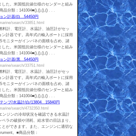
ました。米国抵抗値仕様のセンダーと組み
41004■(),(),(),() . . .
ン計器/白...54450円
/marine/search/33851.html
■燃料計、電圧計、水温計、油圧計がセッ
ョン計器です。高年式の輸入ボートに採用
PSモニターがインパネの面積を占め、諸
ました。米国抵抗値仕様のセンダーと組み
41004■(),(),(),() . . .
ン計器/黒...54450円
/marine/search/33751.html
■燃料計、電圧計、水温計、油圧計がセッ
ョン計器です。高年式の輸入ボートに採用
PSモニターがインパネの面積を占め、諸
ました。米国抵抗値仕様のセンダーと組み
41004■(),(),(),() . . .
ンプ/水温計/白/13804...15840円
/marine/search/4732350.html
■エンジンの冷却状況を確認できる水温計
ンペラの破損や消耗、給水管の目詰まり、
ことができます。また、エンジンに適切な
rument。■商品分類：