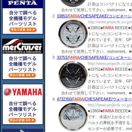
計器はコンパクトになり
合わせて使用して下さい。instrument。■商品分類：1
2.
33851/
FARIA
/CHESAPEAKE/コンビネーショ
http://www.projectk.co.jp
■33851■
FARIA
BEEDE
トになったコンビネーシ
されています。近年、G
計器はコンパクトになり
合わせて使用して下さい。instrument。■商品分類：1
3.
33751/
FARIA
/CHESAPEAKE/コンビネーショ
http://www.projectk.co.jp
■33751■
FARIA
BEEDE
トになったコンビネーシ
されています。近年、G
計器はコンパクトになり
合わせて使用して下さい。instrument。■商品分類：1
4.
4732350/
FARIA
/CHESAPEAKE/ウォーターテ
http://www.projectk.co.jp
■13804■
FARIA
BEEDE
です。水温が上がるとイ
ベルトの摩耗を予測する
センダーが必要です。inst