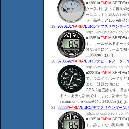
■13801■
FARIA
BEEDE
ター各社によって抵抗値
ーユニットと組み合わせて使
ット品番：34156 ■商品分類：141
19.
9370131/
FARIA
/EURO/デプスサウンダー/水
http://www.projectk.co.jp
■12851■
FARIA
BEEDE
す。キールがあるボート
険な場合にアラームで知らせ
110502■(),(),(),() . . .
20.
3703592/
FARIA
/EURO/スピードメーター/速
http://www.projectk.co.jp
■32810■
FARIA
BEEDE
す。ウエイクボードなど
また、計器の他にピトー
GPS式速度計です。目
るのに必要な計器です。また、計器の他
instrument。■商品分類：141003■(),(),(),. .
21.
32228/
FARIA
/EURO/デプスサウンダー/水深計
http://www.projectk.co.jp
■12851■
FARIA
BEEDE
す。詳しくない海岸線に