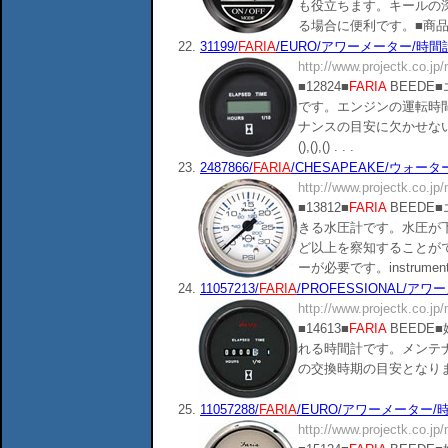
も役立ちます。キールの
る場合に便利です。■商品分類：110
22.
31199/
FARIA
/EURO/アワーメーター/時間計/D
http://www.projectk.co.jp
■12824■
FARIA
BEEDE
です。エンジンの運転時
ナンスの目安に欠かせないメ
(),(),() . . .
23.
2487866/
FARIA
/CHESAPEAKE/ウォーター
http://www.projectk.co.jp
■13812■
FARIA
BEEDE
きる水圧計です。水圧が
ど以上を察知することが
ーが必要です。instrument。■商
24.
11057213/
FARIA
/PROFESSIONAL/アワー
http://www.projectk.co.jp
■14613■
FARIA
BEEDE
れる時間計です。メンテ
の交換時期の目安となります。■商品
25.
11057288/
FARIA
/EURO/アワーメーター/時間
http://www.projectk.co.jp