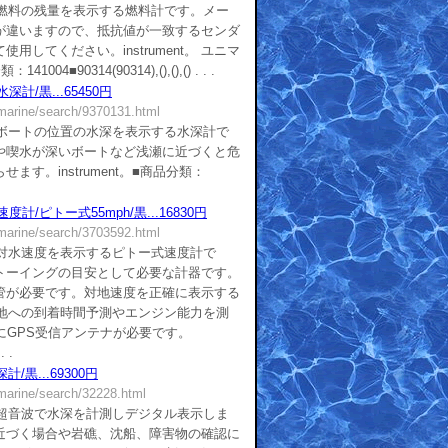
■燃料の残量を表示する燃料計です。メー
が違いますので、抵抗値が一致するセンダ
用してください。instrument。 ユニマ
004■90314(90314),(),(),() . . .
深計/黒...65450円
/marine/search/9370131.html
■ボートの位置の水深を表示する水深計で
や喫水が深いボートなど浅瀬に近づくと危
ます。instrument。■商品分類：
度計/ピトー式55mph/黒...16830円
/marine/search/3703592.html
■対水速度を表示するピトー式速度計で
トーイングの目安として必要な計器です。
管が必要です。対地速度を正確に表示する
的地への到着時間予測やエンジン能力を測
にGPS受信アンテナが必要です。
 .
/黒...69300円
/marine/search/32228.html
■超音波で水深を計測しデジタル表示しま
近づく場合や岩礁、沈船、障害物の確認に