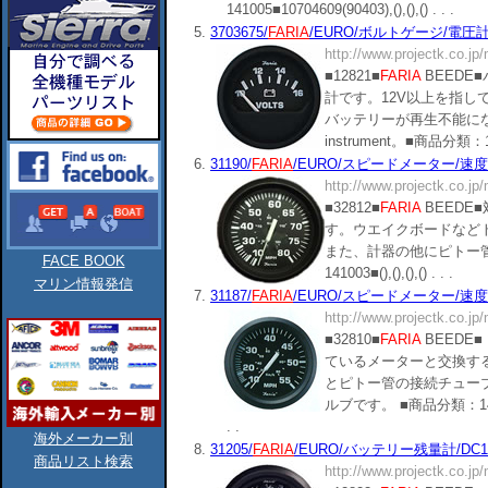
141005■10704609(90403),(),(),() . . .
5.
3703675/
FARIA
/EURO/ボルトゲージ/電圧計/D
http://www.projectk.co.jp
■12821■
FARIA
BEEDE
計です。12V以上を指し
バッテリーが再生不能に
instrument。■商品分類：141002
6.
31190/
FARIA
/EURO/スピードメーター/速度計/
http://www.projectk.co.jp
■32812■
FARIA
BEEDE
す。ウエイクボードなど
また、計器の他にピトー管が
FACE BOOK
141003■(),(),(),() . . .
マリン情報発信
7.
31187/
FARIA
/EURO/スピードメーター/速度計/
http://www.projectk.co.jp
■32810■
FARIA
BEEDE
ているメーターと交換するこ
とピトー管の接続チューブ6m
ルブです。 ■商品分類：141003■3
. .
海外メーカー別
8.
31205/
FARIA
/EURO/バッテリー残量計/DC12V/
商品リスト検索
http://www.projectk.co.jp