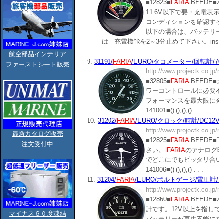
■12823■
FARIA
BEEDE
11.6V以下で要・充電
コンディションを確認す
以下の場合は、バッテリ
は、充電機能を2～3分止めて下さい。instrument
.
航空部品インテリア
9.
31191/
FARIA
/EURO/タコメーター/回転計/7000
ファーストシート販売
http://www.projectk.co.jp
■32805■
FARIA
BEEDE
ワーコントロールに必要
フォーマンスを最大限に
141001■(),(),(),() . . .
10.
31202/
FARIA
/EURO/クロック/時計/DC12V/
http://www.projectk.co.jp
最新カタログ販売
■12825■
FARIA
BEEDE
注文受付中
さい。
FARIA
のアナログ
でどこにでもピッタリ合います
141006■(),(),(),() . . .
11.
31204/
FARIA
/EURO/ボルトゲージ/電圧計/DC
http://www.projectk.co.jp
■12860■
FARIA
BEEDE
計です。12V以上を指し
マイナス６０度凍結
バッテリーが再生不能に