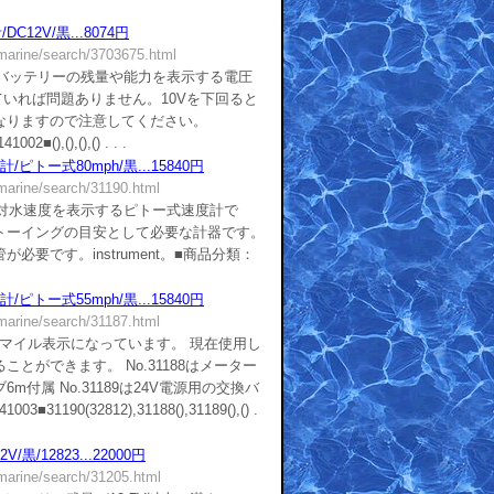
C12V/黒...8074円
/marine/search/3703675.html
■バッテリーの残量や能力を表示する電圧
ていれば問題ありません。10Vを下回ると
なりますので注意してください。
■(),(),(),() . . .
ピトー式80mph/黒...15840円
/marine/search/31190.html
■対水速度を表示するピトー式速度計で
トーイングの目安として必要な計器です。
必要です。instrument。■商品分類：
ピトー式55mph/黒...15840円
/marine/search/31187.html
■ マイル表示になっています。 現在使用し
とができます。 No.31188はメーター
付属 No.31189は24V電源用の交換バ
1190(32812),31188(),31189(),() .
黒/12823...22000円
/marine/search/31205.html