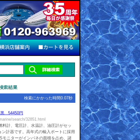
検索にかかった時間0.07秒
..54450円
/marine/search/32851.html
■燃料計、電圧計、水温計、油圧計がセッ
ョン計器です。高年式の輸入ボートに採用
PSモニターがインパネの面積を占め、諸