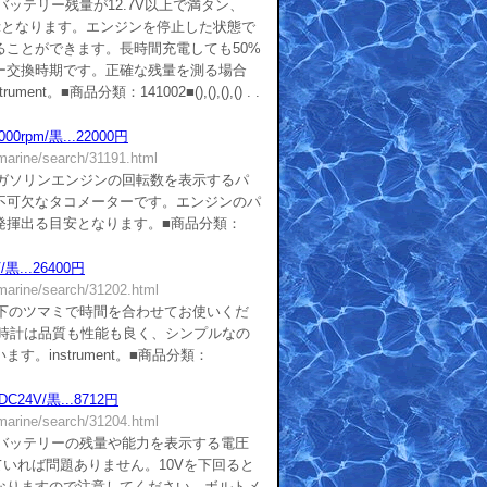
■バッテリー残量が12.7V以上で満タン、
表示となります。エンジンを停止した状態で
ることができます。長時間充電しても50%
ー交換時期です。正確な残量を測る場合
。■商品分類：141002■(),(),(),() . .
rpm/黒...22000円
/marine/search/31191.html
■ガソリンエンジンの回転数を表示するパ
不可欠なタコメーターです。エンジンのパ
発揮出る目安となります。■商品分類：
黒...26400円
/marine/search/31202.html
■下のツマミで時間を合わせてお使いくだ
時計は品質も性能も良く、シンプルなの
。instrument。■商品分類：
24V/黒...8712円
/marine/search/31204.html
■バッテリーの残量や能力を表示する電圧
ていれば問題ありません。10Vを下回ると
なりますので注意してください。ボルトメ