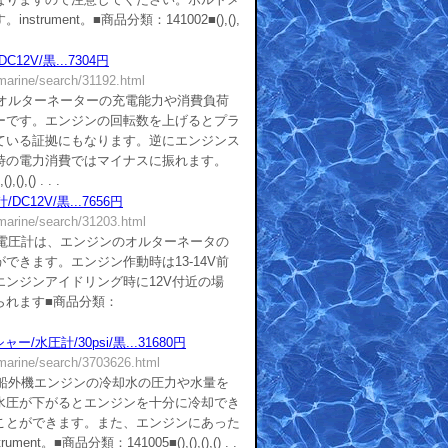
trument。■商品分類：141002■(),(),
12V/黒...7304円
/marine/search/31192.html
■オルターネーターの充電能力や消費負荷
ーです。エンジンの回転数を上げるとプラ
ている証拠にもなります。逆にエンジンス
時の電力消費ではマイナスに振れます。
),() . . .
C12V/黒...7656円
/marine/search/31203.html
■電圧計は、エンジンのオルターネータの
できます。エンジン作動時は13-14V前
ンジンアイドリング時に12V付近の場
られます■商品分類：
/水圧計/30psi/黒...31680円
/marine/search/3703626.html
■船外機エンジンの冷却水の圧力や水量を
水圧が下がるとエンジンを十分に冷却でき
ことができます。また、エンジンにあった
nt。■商品分類：141005■(),(),(),() . .