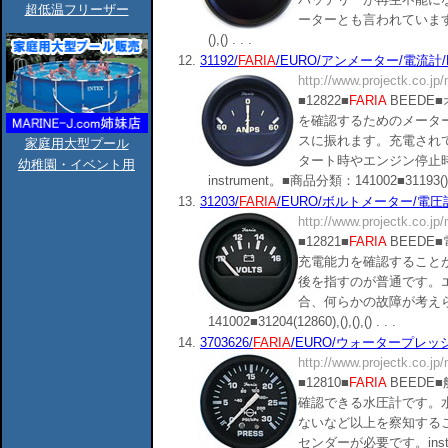
超低温フリーザー
ーターとも言われています。ins
(),() . . .
12.
31192/
FARIA
/EURO/アンメーター/電流計/DC
http://www.projectk.co.jp
■12822■
FARIA
BEEDE
を確認するためのメータ
スに振れます。充電され
家庭用大型プール
タート時やエンジン停止
幼稚園・イベント用
instrument。■商品分類：141002■31193(),(),(
13.
31203/
FARIA
/EURO/ボルトメーター/電圧計/D
http://www.projectk.co.jp
■12821■
FARIA
BEEDE
充電能力を確認することが
後を指すのが普通です。エ
合、何らかの故障が考え
141002■31204(12860),(),(),() . . .
14.
3703626/
FARIA
/EURO/ウォータープレッシャー
http://www.projectk.co.jp
■12810■
FARIA
BEEDE
確認できる水圧計です。
ないなど以上を察知する
センダーが必要です。instrume