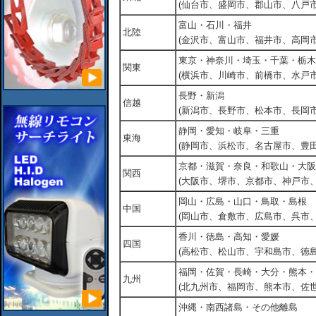
(仙台市、盛岡市、郡山市、八戸市
富山・石川・福井
北陸
(金沢市、富山市、福井市、高岡市
東京・神奈川・埼玉・千葉・栃木
関東
(横浜市、川崎市、前橋市、水戸市
長野・新潟
信越
(新潟市、長野市、松本市、長岡市
静岡・愛知・岐阜・三重
東海
(静岡市、浜松市、名古屋市、豊田
京都・滋賀・奈良・和歌山・大阪
関西
(大阪市、堺市、京都市、神戸市
岡山・広島・山口・鳥取・島根
中国
(岡山市、倉敷市、広島市、呉市
香川・徳島・高知・愛媛
四国
(高松市、松山市、宇和島市、徳島
福岡・佐賀・長崎・大分・熊本・
九州
(北九州市、福岡市、熊本市、佐
沖縄・南西諸島・その他離島