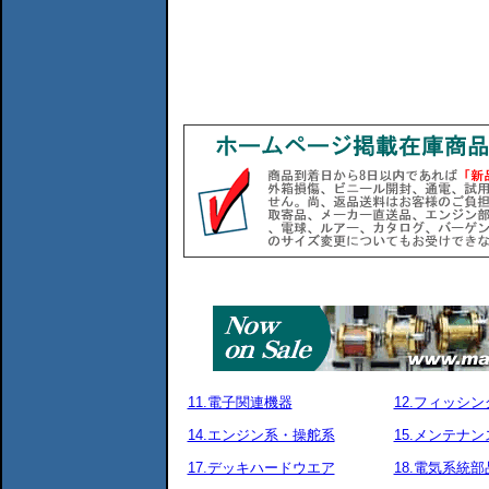
11.電子関連機器
12.フィッシ
14.エンジン系・操舵系
15.メンテナ
17.デッキハードウエア
18.電気系統部