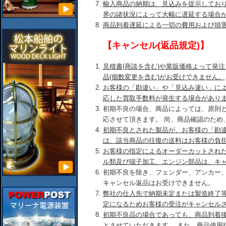
輸入商品の納期は、見込みを提示してお
界の諸状況によって大幅に遅延する場合
商品到着遅延による一切の費用および損
【キャンセル(返品規定)】
見積書(商談を含む)や業販価格よって発
品(個数変更を含む)がお受けできません。
お客様の「勘違い」や「見込み違い」に
応した買取手数料が発生する場合があり
初期不良の場合、商品によっては、原則
応させて頂きます。 尚、商品確認のため
初期不良とされた製品が、お客様の「勘
は、該当商品の往復の送料はお客様の負
お客様の指定によるオーダーカットされ
ル類及び端子加工、エンジン部品は、キ
初期不良を除き、フェンダー、アンカー
キャンセル返品はお受けできません。
弊社の仕入先で納期未定または製造終了
定になるためお客様の受注がキャンセル
初期不良品の場合であっても、商品到着後
とさせていただきます。 また、商品使用