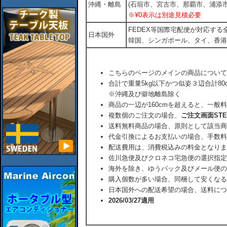
沖縄・離島
(石垣市、宮古市、那覇市、浦添市
※¥0表示は別途見積必要
FEDEX等国際宅配便が対応す
日本国外
韓国、シンガポール、タイ、香港
こちらのページのメインの商品について
合計で重量5kg以下かつ似姿３辺合計80
※沖縄及び僻地離島除く
商品の一辺が160cmを超えると、一般
複数個のご注文の場合、
ご注文画面ST
送料無料商品の場合、原則として該当商
代金引換によるお支払いの場合、手数料
配送費用は、消費税込みの料金となりま
佐川急便及びクロネコ宅急便の選択指定
海外を除き、ゆうパック及びメール便の
購入個数が多い場合、同梱して安くなる
日本国外への配送希望の場合、送料につ
2026/03/27適用