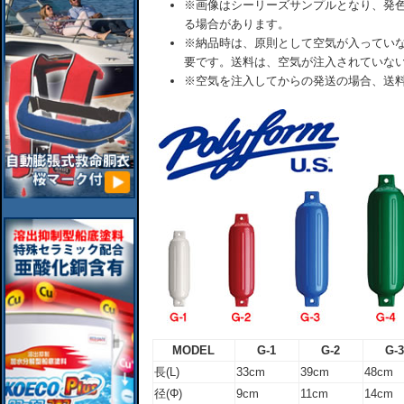
※画像はシーリーズサンプルとなり、発
る場合があります。
※納品時は、原則として空気が入ってい
要です。送料は、空気が注入されていな
※空気を注入してからの発送の場合、送
MODEL
G-1
G-2
G-3
長(L)
33cm
39cm
48cm
径(Φ)
9cm
11cm
14cm