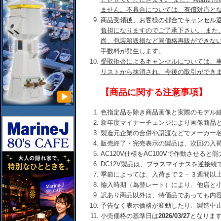
ません。不具合については、有償対応と
商品受領後、お客様の都合でキャンセル
負担になりますのでご了承下さい。 また
尚、包装箱毀損など同価格再販ができな
手数料が発生します。
受取拒否によるキャンセルについては、
リストから抹消され、今後の取引ができ
【商品に関する注意事項】
色指定品を除き商品画像と実際のモデル
新年度マイナーチェンジにより画像商品
製造元企業の合併や譲渡などでメーカー
販売終了・完売表示の製品は、次回の入
AC120V仕様をAC100Vで作動させる
DC12V製品は、プラスマイナスを逆接
季節によっては、入荷まで２－３週間以
輸入時期（為替レート）により、他店と
訳あり商品以外は、特価品であっても内
予告なく表示価格が変動したり、製造中
小売価格の基準日は
2026/03/27
となりま