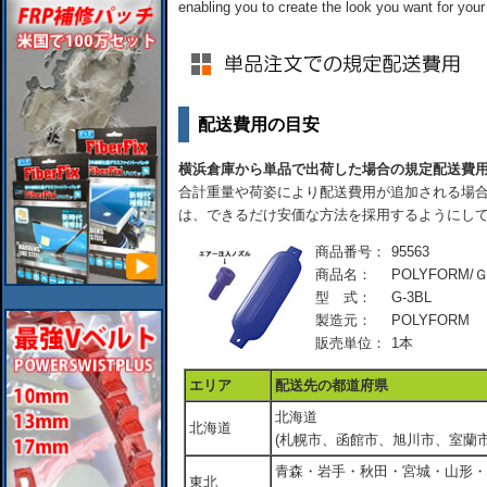
enabling you to create the look you want for your
配送費用の目安
横浜倉庫から単品で出荷した場合の規定配送費
合計重量や荷姿により配送費用が追加される場合
は、できるだけ安価な方法を採用するようにし
商品番号：
95563
商品名：
POLYFORM/
型 式：
G-3BL
製造元：
POLYFORM
販売単位：
1本
エリア
配送先の都道府県
北海道
北海道
(札幌市、函館市、旭川市、室蘭市
青森・岩手・秋田・宮城・山形・
東北