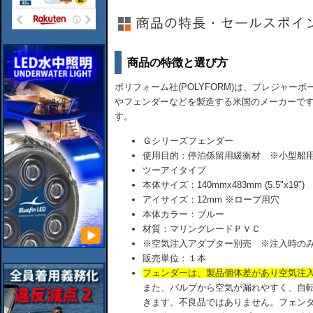
商品の特徴と選び方
ポリフォーム社(POLYFORM)は、プレジャ
やフェンダーなどを製造する米国のメーカーで
す。
Ｇシリーズフェンダー
使用目的：停泊係留用緩衝材 ※小型船
ツーアイタイプ
本体サイズ：140mmx483mm (5.5"x19")
アイサイズ：12mm ※ロープ用穴
本体カラー：ブルー
材質：マリングレードＰＶＣ
※空気注入アダプター別売 ※注入時のみ
販売単位：１本
フェンダーは、製品個体差があり空気注
また、バルブから空気が漏れやすく、自
きます。不良品ではありません。フェン