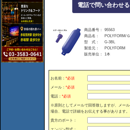
電話で問い合わせる：04
商品番号：
95563
商品名：
POLYFORM/
型 式：
G-3BL
製造元：
POLYFORM
販売単位：
1本
お名前：
*必須
メール：
*必須
電話：
*必須
※原則としてメールで回答致しますが、メール
場合、電話で詳細をお伝えする事があります。
貴方のボート：
エンジン型式：