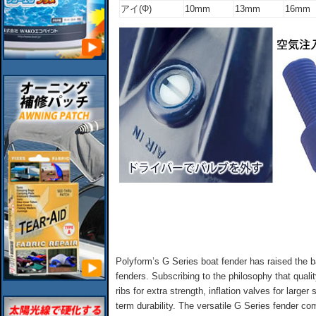
アイ(Φ)
10mm
13mm
16mm
Polyform’s G Series boat fender has raised the bar
fenders. Subscribing to the philosophy that quali
ribs for extra strength, inflation valves for larger
term durability. The versatile G Series fender co