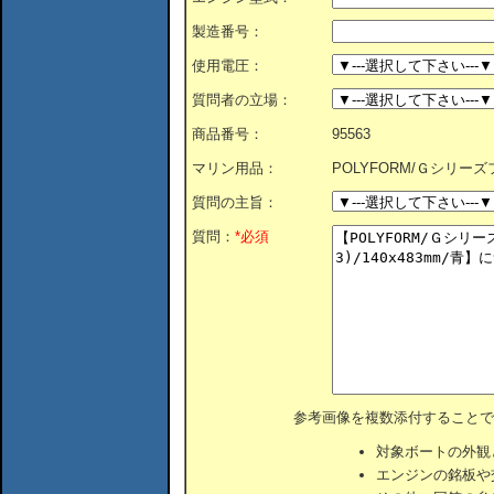
製造番号：
使用電圧：
質問者の立場：
商品番号：
95563
マリン用品：
POLYFORM/Ｇシリーズフェ
質問の主旨：
質問：
*必須
参考画像を複数添付することで
対象ボートの外観
エンジンの銘板や