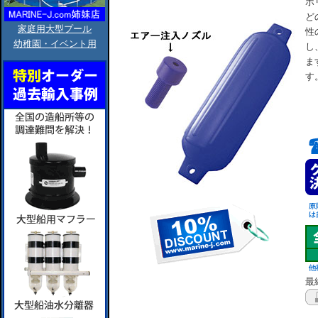
ポ
ど
家庭用大型プール
性
幼稚園・イベント用
し
ま
す
最終