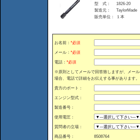
型 式：
1826-20
製造元：
TaylorMade
販売単位：
１本
お名前：
*必須
メール：
*必須
電話：
*必須
※原則としてメールで回答致しますが、メール
場合、電話で詳細をお伝えする事があります。
貴方のボート：
エンジン型式：
製造番号：
使用電圧：
質問者の立場：
商品番号：
8508764