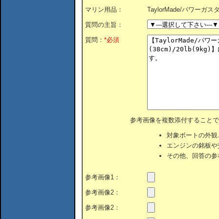
マリン用品：
TaylorMade/パワーガスダン
質問の主旨：
質問：
*必須
参考画像を複数添付することで
対象ボートの外観
エンジンの銘板や
その他、回答の参
参考画像1：
参考画像2：
参考画像2：