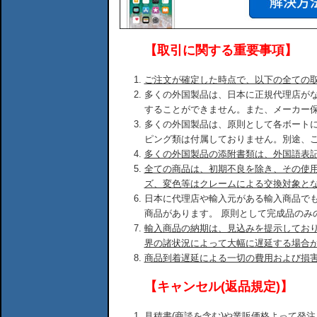
【取引に関する重要事項】
ご注文が確定した時点で、以下の全ての
多くの外国製品は、日本に正規代理店が
することができません。また、メーカー
多くの外国製品は、原則として各ボート
ピング類は付属しておりません。別途、
多くの外国製品の添附書類は、外国語表
全ての商品は、初期不良を除き、その使
ズ、変色等はクレームによる交換対象と
日本に代理店や輸入元がある輸入商品で
商品があります。 原則として完成品のみ
輸入商品の納期は、見込みを提示してお
界の諸状況によって大幅に遅延する場合
商品到着遅延による一切の費用および損
【キャンセル(返品規定)】
見積書(商談を含む)や業販価格よって発