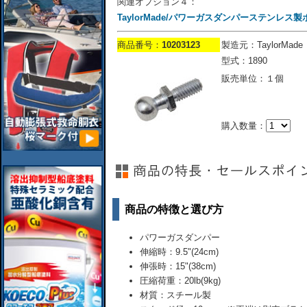
関連オプション４：
TaylorMade/パワーガスダンパーステンレス
商品番号：
10203123
製造元：TaylorMade
型式：1890
販売単位：１個
購入数量：
商品の特徴と選び方
パワーガスダンパー
伸縮時：9.5"(24cm)
伸張時：15"(38cm)
圧縮荷重：20lb(9kg)
材質：スチール製