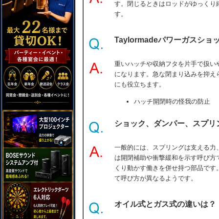
す。閉じるときはロッドがゆっくり
す。
Taylormadeパワーガス
重いハッチや収納フタを片手で扱い
になります。急な閉まり込みを抑え
にも役立ちます。
ハッチ開閉時の怪我の防止
ショック、ダンパー、スプリ
一般的には、スプリングは支える力
は開閉補助や衝撃緩和を示す呼び方
くり動かす働きを併せ持つ部品です
て呼び方が異なるようです。
オイル式とガス式の違いは？