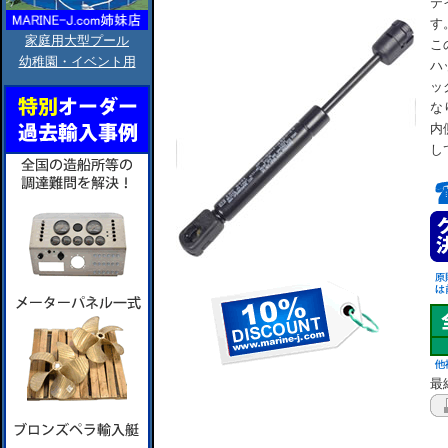
テ
す
家庭用大型プール
こ
幼稚園・イベント用
ハ
ッ
な
内
し
最終