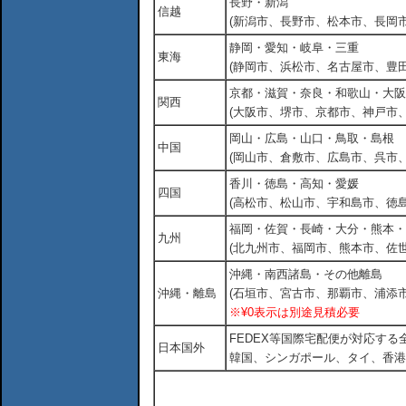
長野・新潟
信越
(新潟市、長野市、松本市、長岡市
静岡・愛知・岐阜・三重
東海
(静岡市、浜松市、名古屋市、豊田
京都・滋賀・奈良・和歌山・大阪
関西
(大阪市、堺市、京都市、神戸市
岡山・広島・山口・鳥取・島根
中国
(岡山市、倉敷市、広島市、呉市
香川・徳島・高知・愛媛
四国
(高松市、松山市、宇和島市、徳島
福岡・佐賀・長崎・大分・熊本・
九州
(北九州市、福岡市、熊本市、佐
沖縄・南西諸島・その他離島
沖縄・離島
(石垣市、宮古市、那覇市、浦添市
※¥0表示は別途見積必要
FEDEX等国際宅配便が対応す
日本国外
韓国、シンガポール、タイ、香港