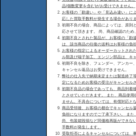
品(個数変更を含む)がお受けできません。
お客様の「勘違い」や「見込み違い」に
応した買取手数料が発生する場合があり
初期不良の場合、商品によっては、原則
応させて頂きます。 尚、商品確認のため
初期不良とされた製品が、お客様の「勘
は、該当商品の往復の送料はお客様の負
お客様の指定によるオーダーカットされ
ル類及び端子加工、エンジン部品は、キ
初期不良を除き、フェンダー、アンカー
キャンセル返品はお受けできません。
弊社の仕入先で納期未定または製造終了
定になるためお客様の受注がキャンセル
初期不良品の場合であっても、商品到着後
とさせていただきます。 また、商品使用
ません。不具合については、有償対応と
商品受領後、お客様の都合でキャンセル
負担になりますのでご了承下さい。 また
尚、包装箱毀損など同価格再販ができな
手数料が発生します。
受取拒否によるキャンセルについては、