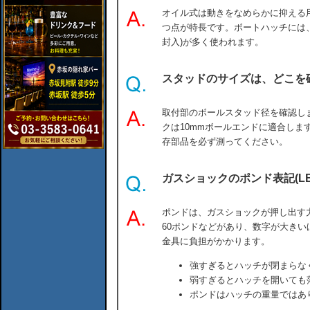
オイル式は動きをなめらかに抑える
つ点が特長です。ボートハッチには
封入)が多く使われます。
スタッドのサイズは、どこを
取付部のボールスタッド径を確認します
クは10mmボールエンドに適合しま
存部品を必ず測ってください。
ガスショックのポンド表記(L
ポンドは、ガスショックが押し出す力
60ポンドなどがあり、数字が大き
金具に負担がかかります。
強すぎるとハッチが閉まらな
弱すぎるとハッチを開いても
ポンドはハッチの重量ではあ