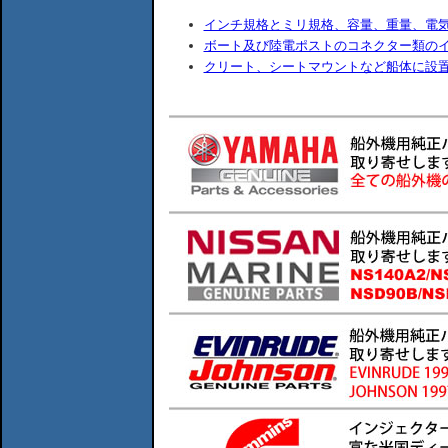
インチ規格とミリ規格、容量、重量、電
ボート及び陸電ポストのコネクター類の
クリート、シートマウントなど船体に設