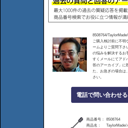
8508764/TaylorMa
ご購入検討前に不明
ームよりご質問下さ
の悩みを解決するお
すくメールにてアド
答のアーカイブ」に
た、お急ぎの場合は
さい。
電話で問い合わせる：04
商品番号：
8508764
商品名：
TaylorMad