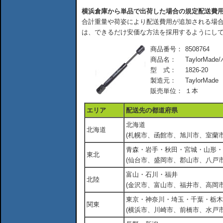
横浜倉庫から単品で出荷した場合の規定配送費
合計重量や荷姿により配送費用が追加される場合
は、できるだけ安価な方法を採用するようにし
商品番号：
8508764
商品名：
TaylorMad
型 式：
1826-20
製造元：
TaylorMade
販売単位：
１本
エリア
配送先の都道府県
北海道
北海道
(札幌市、函館市、旭川市、室蘭市
青森・岩手・秋田・宮城・山形・
東北
(仙台市、盛岡市、郡山市、八戸市
富山・石川・福井
北陸
(金沢市、富山市、福井市、高岡市
東京・神奈川・埼玉・千葉・栃木
関東
(横浜市、川崎市、前橋市、水戸市