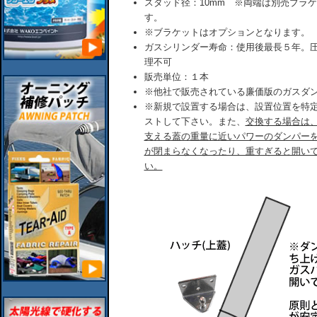
スタッド径：10mm ※両端は別売ブラ
す。
※ブラケットはオプションとなります。
ガスシリンダー寿命：使用後最長５年。
理不可
販売単位：１本
※他社で販売されている廉価版のガスダ
※新規で設置する場合は、設置位置を特
ストして下さい。また、
交換する場合は
支える蓋の重量に近いパワーのダンパー
が閉まらなくなったり、重すぎると開い
い。