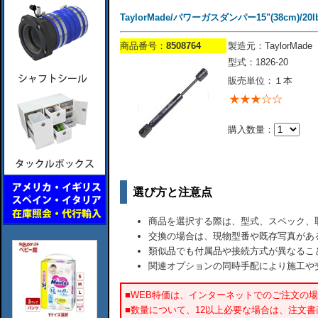
TaylorMade/パワーガスダンパー15"(38cm)/20lb
商品番号：
8508764
製造元：TaylorMade
型式：1826-20
販売単位：１本
購入数量：
選び方と注意点
商品を選択する際は、型式、スペック、
交換の場合は、現物型番や既存写真があ
類似品でも付属品や接続方式が異なるこ
関連オプションの同時手配により施工や
■WEB特価は、インターネットでのご注文の
■数量について、12以上必要な場合は、注文