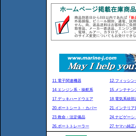
11.電子関連機器
12.フィッシ
14.エンジン系・操舵系
15.メンテナ
17.デッキハードウエア
18.電気系統部
20.ボートシート・カバー
21.インテリア
23.救命・法定備品
24.ナビゲーシ
26.ボートトレーラー
27.ヤマハ純