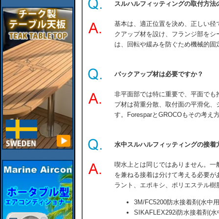
スルハルフィッティングの取付方法
基本は、適正位置を決め、正しい径
クアップ材を設け、フランジ部をシ
は、回転や緩みを防ぐため機械的固
バックアップ材は必要ですか？
非平面部では特に重要で、平面でも
プ材は荷重分散、取付面の平滑化、
す。ForesparとGROCOもその考
水中スルハルフィッティングの接着
喫水上とは同じではありません。一
を兼ねる接着は分けて考える必要が
ラント、エポキシ、ポリエステル樹
3M/FC5200防水接着剤(水中用
SIKAFLEX292i防水接着剤(水