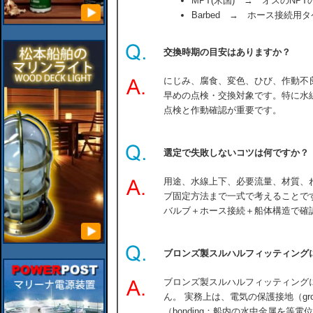
MPT(米国) → オスのNPT
Barbed → ホース接続用
交換時期の目安はありますか？
にじみ、腐食、変色、ひび、作動不
早めの点検・交換対象です。特に水
点検と作動確認が重要です。
選定で失敗しないコツは何ですか？
用途、水線上下、必要流量、材質、
ブ固定方法まで一式で考えることで
バルブ＋ホース接続＋船体構造で確
ブロンズ製スルハルフィッティング
ブロンズ製スルハルフィッティング
ん。 実務上は、電気の保護接地（gro
（bonding：船内の水中金属を等