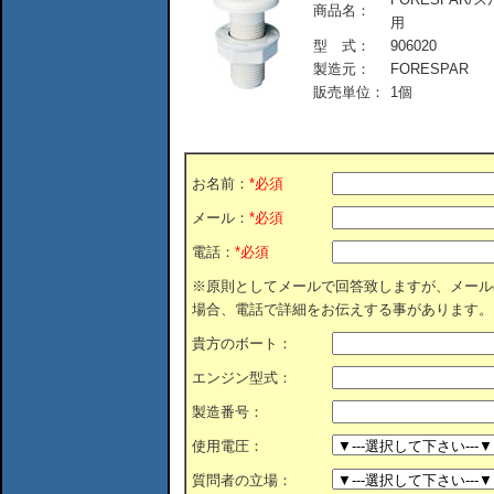
商品名：
用
型 式：
906020
製造元：
FORESPAR
販売単位：
1個
お名前：
*必須
メール：
*必須
電話：
*必須
※原則としてメールで回答致しますが、メール
場合、電話で詳細をお伝えする事があります。
貴方のボート：
エンジン型式：
製造番号：
使用電圧：
質問者の立場：