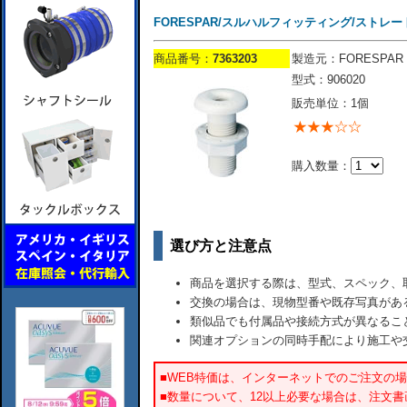
FORESPAR/スルハルフィッティング/ストレート
商品番号：
7363203
製造元：FORESPAR
型式：906020
販売単位：1個
購入数量：
選び方と注意点
商品を選択する際は、型式、スペック、
交換の場合は、現物型番や既存写真があ
類似品でも付属品や接続方式が異なるこ
関連オプションの同時手配により施工や
■WEB特価は、インターネットでのご注文の
■数量について、12以上必要な場合は、注文