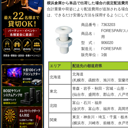
横浜倉庫から単品で出荷した場合の規定配送費
合計重量や荷姿により配送費用が追加される場合
は、できるだけ安価な方法を採用するようにし
商品番号：
7363203
FORESPAR/
商品名：
用
型 式：
906020
製造元：
FORESPAR
販売単位：
1個
エリア
配送先の都道府県
北海道
北海道
(札幌市、函館市、旭川市、室蘭市
青森・岩手・秋田・宮城・山形・
東北
(仙台市、盛岡市、郡山市、八戸市
富山・石川・福井
北陸
(金沢市、富山市、福井市、高岡市
東京・神奈川・埼玉・千葉・栃木
関東
(横浜市、川崎市、前橋市、水戸市