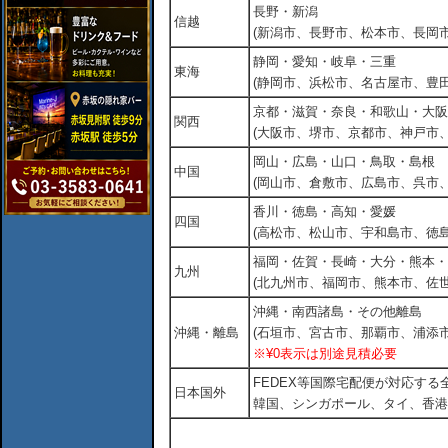
長野・新潟
信越
(新潟市、長野市、松本市、長岡市
静岡・愛知・岐阜・三重
東海
(静岡市、浜松市、名古屋市、豊田
京都・滋賀・奈良・和歌山・大阪
関西
(大阪市、堺市、京都市、神戸市
岡山・広島・山口・鳥取・島根
中国
(岡山市、倉敷市、広島市、呉市
香川・徳島・高知・愛媛
四国
(高松市、松山市、宇和島市、徳島
福岡・佐賀・長崎・大分・熊本・
九州
(北九州市、福岡市、熊本市、佐
沖縄・南西諸島・その他離島
沖縄・離島
(石垣市、宮古市、那覇市、浦添市
※¥0表示は別途見積必要
FEDEX等国際宅配便が対応す
日本国外
韓国、シンガポール、タイ、香港