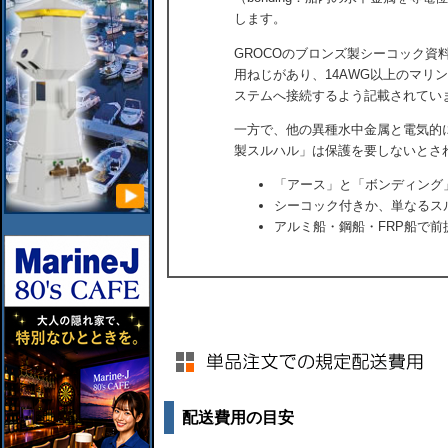
します。
GROCOのブロンズ製シーコック資
用ねじがあり、14AWG以上のマリ
ステムへ接続するよう記載されてい
一方で、他の異種水中金属と電気的
製スルハル」は保護を要しないとさ
「アース」と「ボンディング
シーコック付きか、単なるス
アルミ船・鋼船・FRP船で前
配送費用の目安