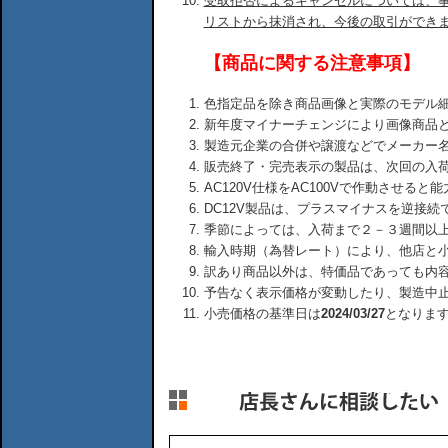
受取拒否によるキャンセルについては、
リストから抹消され、今後の取引ができ
【商品に関する注意事項】
色指定品を除き商品画像と実際のモデル
新年度マイナーチェンジにより画像商品
製造元企業の合併や譲渡などでメーカー
販売終了・完売表示の製品は、次回の入
AC120V仕様をAC100Vで作動させる
DC12V製品は、プラスマイナスを逆接
季節によっては、入荷まで２－３週間以
輸入時期（為替レート）により、他店と
訳あり商品以外は、特価品であっても内
予告なく表示価格が変動したり、製造中
小売価格の基準日は
2024/03/27
となりま