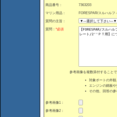
商品番号：
7363203
マリン用品：
FORESPAR/スルハルフ
質問の主旨：
質問：
*必須
参考画像を複数添付することで
対象ボートの外観
エンジンの銘板や
その他、回答の参
参考画像1：
参考画像2：