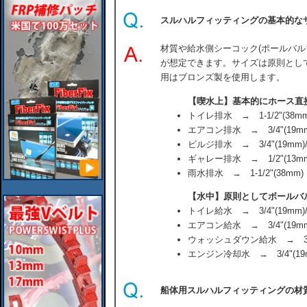
スルハルフィッティングの基本的な
材質や給水側シーコック(ポールバル
が想定できます。サイズは原則とし
用はブロンズ製を使用します。
【喫水上】基本的にホース直
トイレ排水 → 1-1/2"(38mm)
エアコン排水 → 3/4"(19mm)/
ビルジ排水 → 3/4"(19mm)/1-
ギャレー排水 → 1/2"(13mm)/
雨水排水 → 1-1/2"(38mm)
【水中】原則としてボールバ
トイレ給水 → 3/4"(19mm)//
エアコン給水 → 3/4"(19mm)/
ウォッシュダウン給水 → 3/4"
エンジン冷却水 → 3/4"(19
船体用スルハルフィッティングの材