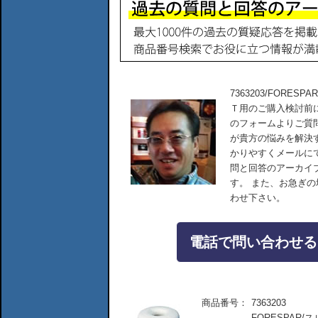
7363203/FORES
Ｔ用のご購入検討前
のフォームよりご質
が貴方の悩みを解決
かりやすくメールに
問と回答のアーカイ
す。 また、お急ぎ
わせ下さい。
電話で問い合わせる：04
商品番号：
7363203
FORESPAR/