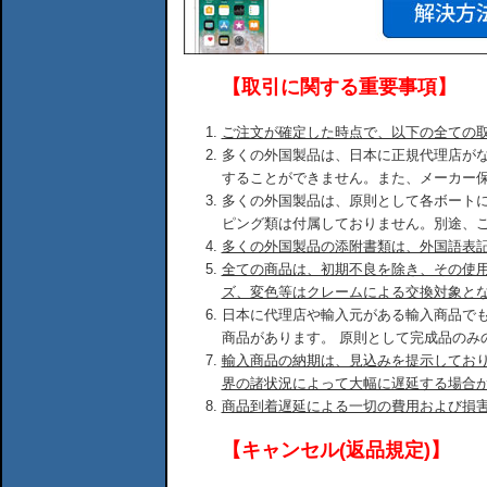
【取引に関する重要事項】
ご注文が確定した時点で、以下の全ての
多くの外国製品は、日本に正規代理店が
することができません。また、メーカー
多くの外国製品は、原則として各ボート
ピング類は付属しておりません。別途、
多くの外国製品の添附書類は、外国語表
全ての商品は、初期不良を除き、その使
ズ、変色等はクレームによる交換対象と
日本に代理店や輸入元がある輸入商品で
商品があります。 原則として完成品のみ
輸入商品の納期は、見込みを提示してお
界の諸状況によって大幅に遅延する場合
商品到着遅延による一切の費用および損
【キャンセル(返品規定)】