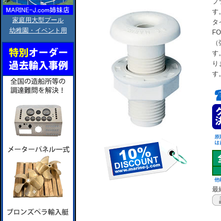
プ
す
家庭用大型プール
タ
幼稚園・イベント用
F
（
す
り
す
最終