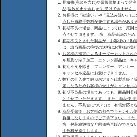
見積書(商談を含む)や業販価格よって発
品(個数変更を含む)がお受けできません。
お客様の「勘違い」や「見込み違い」に
応した買取手数料が発生する場合があり
初期不良の場合、商品によっては、原則
応させて頂きます。 尚、商品確認のため
初期不良とされた製品が、お客様の「勘
は、該当商品の往復の送料はお客様の負
お客様の指定によるオーダーカットされ
ル類及び端子加工、エンジン部品は、キ
初期不良を除き、フェンダー、アンカー
キャンセル返品はお受けできません。
弊社の仕入先で納期未定または製造終了
定になるためお客様の受注がキャンセル
初期不良品の場合であっても、商品到着後
とさせていただきます。 また、商品使用
ません。不具合については、有償対応と
商品受領後、お客様の都合でキャンセル
負担になりますのでご了承下さい。 また
尚、包装箱毀損など同価格再販ができな
手数料が発生します。