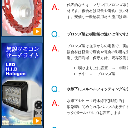
代表的なのは、マリン用ブロンズ系
材です。複合材は腐食や電食に強い
す。安価な一般配管用材の流用は避
ブロンズ製と樹脂製の違いは何です
ブロンズ製は従来からの定番で、実
複合材は軽量で腐食や電食の影響を
造、使用海域、保守方針、既存設備
喫水より上に設置 → 樹脂
水中 → ブロンズ製
水線下にスルハルフィッティングを
水線下やヒール時水線下(帆船)では
緊急時に閉められるバルブの必要性
ック(ボールバルブ)を設置します。