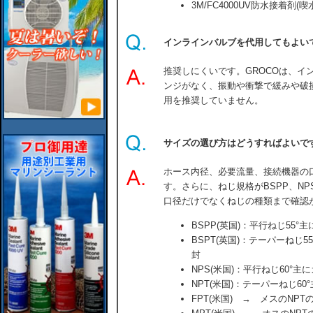
3M/FC4000UV防水接着剤(
インラインバルブを代用してもよい
推奨しにくいです。GROCOは、イ
ンジがなく、振動や衝撃で緩みや破
用を推奨していません。
サイズの選び方はどうすればよいで
ホース内径、必要流量、接続機器の
す。さらに、ねじ規格がBSPP、NP
口径だけでなくねじの種類まで確認
BSPP(英国)：平行ねじ55
BSPT(英国)：テーパーねじ
封
NPS(米国)：平行ねじ60°
NPT(米国)：テーパーねじ6
FPT(米国) → メスのNPT