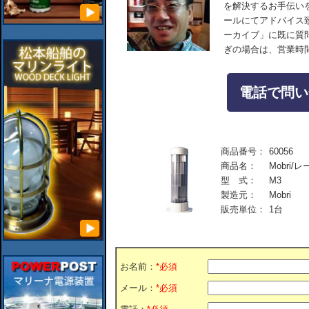
を解決するお手伝い
ールにてアドバイス
ーカイブ」に既に質
ぎの場合は、営業時
電話で問い合
商品番号：
60056
商品名：
Mobri/
型 式：
M3
製造元：
Mobri
販売単位：
1台
お名前：
*必須
メール：
*必須