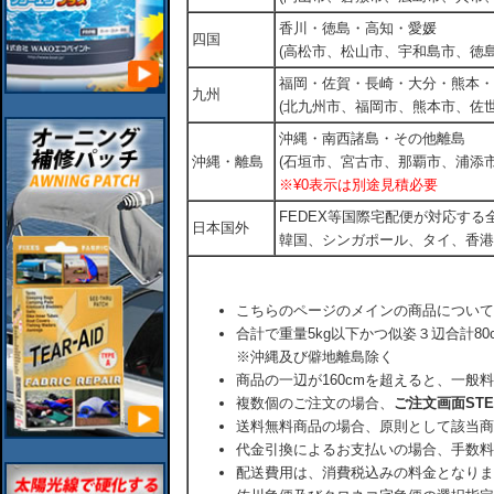
香川・徳島・高知・愛媛
四国
(高松市、松山市、宇和島市、徳島
福岡・佐賀・長崎・大分・熊本・
九州
(北九州市、福岡市、熊本市、佐
沖縄・南西諸島・その他離島
沖縄・離島
(石垣市、宮古市、那覇市、浦添市
※¥0表示は別途見積必要
FEDEX等国際宅配便が対応す
日本国外
韓国、シンガポール、タイ、香港
こちらのページのメインの商品について
合計で重量5kg以下かつ似姿３辺合計80
※沖縄及び僻地離島除く
商品の一辺が160cmを超えると、一般
複数個のご注文の場合、
ご注文画面ST
送料無料商品の場合、原則として該当商
代金引換によるお支払いの場合、手数料
配送費用は、消費税込みの料金となりま