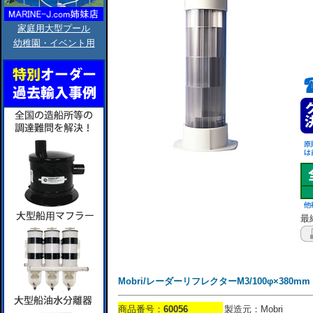
家庭用大型プール
幼稚園・イベント用
最終
Mobri/レーダーリフレクターM3/100φ×380mm
商品番号：
60056
製造元：Mobri