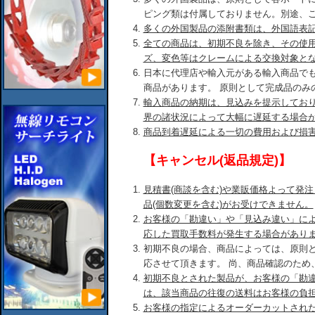
ピング類は付属しておりません。別途、
多くの外国製品の添附書類は、外国語表
全ての商品は、初期不良を除き、その使
ズ、変色等はクレームによる交換対象と
日本に代理店や輸入元がある輸入商品で
商品があります。 原則として完成品のみ
輸入商品の納期は、見込みを提示してお
界の諸状況によって大幅に遅延する場合
商品到着遅延による一切の費用および損
【キャンセル(返品規定)】
見積書(商談を含む)や業販価格よって発
品(個数変更を含む)がお受けできません。
お客様の「勘違い」や「見込み違い」に
応した買取手数料が発生する場合があり
初期不良の場合、商品によっては、原則
応させて頂きます。 尚、商品確認のため
初期不良とされた製品が、お客様の「勘
は、該当商品の往復の送料はお客様の負
お客様の指定によるオーダーカットされ