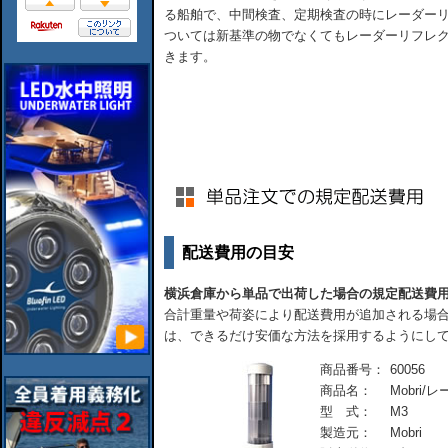
る船舶で、中間検査、定期検査の時にレーダー
ついては新基準の物でなくてもレーダーリフレ
きます。
配送費用の目安
横浜倉庫から単品で出荷した場合の規定配送費
合計重量や荷姿により配送費用が追加される場合
は、できるだけ安価な方法を採用するようにし
商品番号：
60056
商品名：
Mobri/
型 式：
M3
製造元：
Mobri