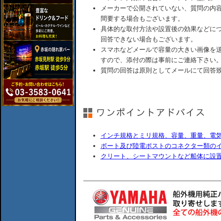
メーカーで公開されていない、質問の内
間要する場合もございます。
具体的な取付方法や設置後の効果などに
回答できない場合もございます。
スマホなどメールで容量の大きい画像を
すので、添付の際は事前にご連絡下さい
質問の回答は原則としてメールにて回答
インチ規格とミリ規格、容量、重量、電
ボート及び陸電ポストのコネクター類の
クリート、シートマウントなど船体に設