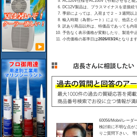
AC120V仕様をAC100Vで作動させる
DC12V製品は、プラスマイナスを逆接
季節によっては、入荷まで２－３週間以
輸入時期（為替レート）により、他店と
訳あり商品以外は、特価品であっても内
予告なく表示価格が変動したり、製造中
小売価格の基準日は
2026/03/24
となりま
60056/Mobri/レ
検討前に不明な点が
りご質問下さい。 