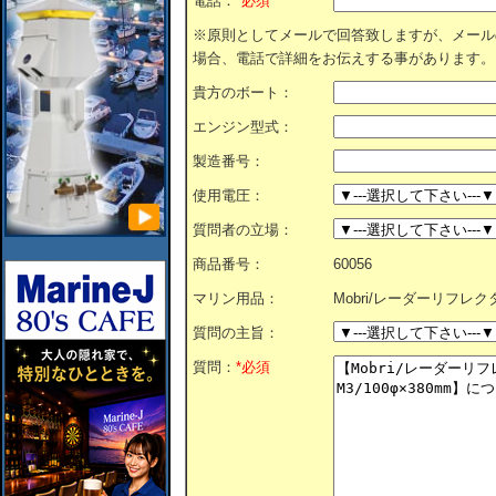
電話：
*必須
※原則としてメールで回答致しますが、メール
場合、電話で詳細をお伝えする事があります。
貴方のボート：
エンジン型式：
製造番号：
使用電圧：
質問者の立場：
商品番号：
60056
マリン用品：
Mobri/レーダーリフレクタ
質問の主旨：
質問：
*必須