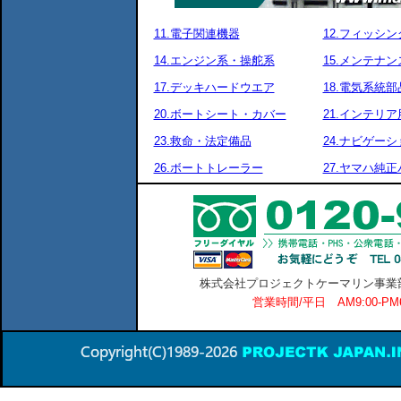
11.電子関連機器
12.フィッシ
14.エンジン系・操舵系
15.メンテナ
17.デッキハードウエア
18.電気系統部
20.ボートシート・カバー
21.インテリア
23.救命・法定備品
24.ナビゲーシ
26.ボートトレーラー
27.ヤマハ純
株式会社プロジェクトケーマリン事業部 横
営業時間/平日 AM9:00-P