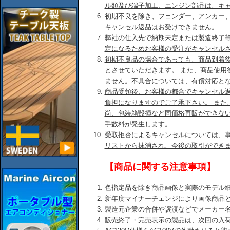
ル類及び端子加工、エンジン部品は、キ
初期不良を除き、フェンダー、アンカー
キャンセル返品はお受けできません。
弊社の仕入先で納期未定または製造終了
定になるためお客様の受注がキャンセル
初期不良品の場合であっても、商品到着後
とさせていただきます。 また、商品使用
ません。不具合については、有償対応と
商品受領後、お客様の都合でキャンセル
負担になりますのでご了承下さい。 また
尚、包装箱毀損など同価格再販ができな
手数料が発生します。
受取拒否によるキャンセルについては、
リストから抹消され、今後の取引ができ
【商品に関する注意事項】
色指定品を除き商品画像と実際のモデル
新年度マイナーチェンジにより画像商品
製造元企業の合併や譲渡などでメーカー
販売終了・完売表示の製品は、次回の入