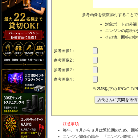
参考画像を複数添付することで
対象ボートの外観
エンジンの銘板や
その他、回答の参
参考画像1：
参考画像2：
参考画像2：
参考画像4：
※2MB以下のJPG/GIF
注意事項
毎年、４月から８月は繁忙期のため、回
エンジン関係の場合、「エンジン型式」