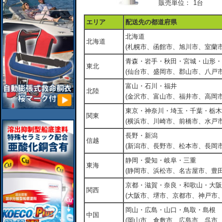
販売単位：
1台
エリア
配送先の都道府県
北海道
北海道
(札幌市、函館市、旭川市、室蘭市
青森・岩手・秋田・宮城・山形・
東北
(仙台市、盛岡市、郡山市、八戸市
富山・石川・福井
北陸
(金沢市、富山市、福井市、高岡市
東京・神奈川・埼玉・千葉・栃木
関東
(横浜市、川崎市、前橋市、水戸市
長野・新潟
信越
(新潟市、長野市、松本市、長岡市
静岡・愛知・岐阜・三重
東海
(静岡市、浜松市、名古屋市、豊田
京都・滋賀・奈良・和歌山・大阪
関西
(大阪市、堺市、京都市、神戸市
岡山・広島・山口・鳥取・島根
中国
(岡山市、倉敷市、広島市、呉市