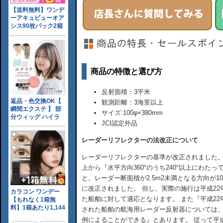
商品の特徴と選び方
反射面積：3平米
観測距離：3海里以上
サイズ:100φ×380mm
JCI認定外品
レーダーリフレクターの法改正について
レーダーリフレクターの基準が改正されました。新
上から『水平方向360°のうち240°以上にわたっ
と。レーダー断面積が2.5m2未満となる方向が1
に改正されました。 但し、実際の施行は平成22
た船舶に対して適応となります。 また『平成22
された船舶の航海用レーダー反射器については
例によることができる』とあります。 従って平成