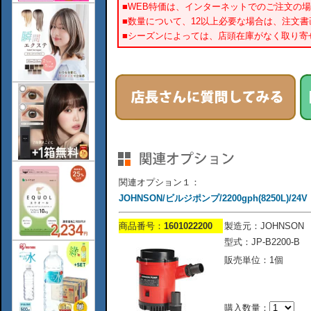
■WEB特価は、インターネットでのご注文の
■数量について、12以上必要な場合は、注文
■シーズンによっては、店頭在庫がなく取り寄
関連オプション１：
JOHNSON/ビルジポンプ/2200gph(8250L)/24V
商品番号：
1601022200
製造元：JOHNSON
型式：JP-B2200-B
販売単位：1個
購入数量：