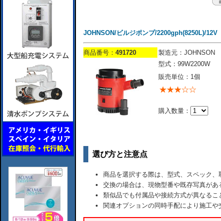
JOHNSON/ビルジポンプ/2200gph(8250L)/12V
商品番号：
491720
製造元：JOHNSON
型式：99W2200W
販売単位：1個
購入数量：
選び方と注意点
商品を選択する際は、型式、スペック、
交換の場合は、現物型番や既存写真があ
類似品でも付属品や接続方式が異なるこ
関連オプションの同時手配により施工や