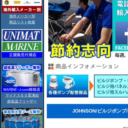
海外メーカー別
商品リスト検索
マイナス６０度凍結
超低温フリーザー
JOHNSON/ビルジポンプ/220