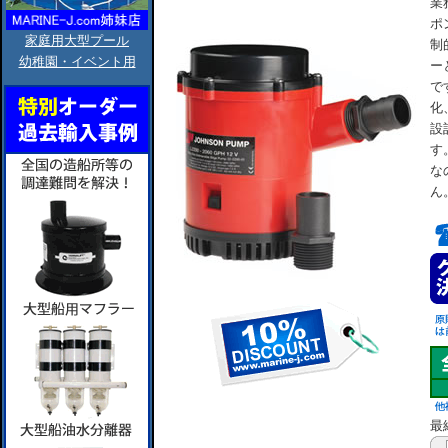
業
ポ
家庭用大型プール
制
幼稚園・イベント用
ー
で
化
設
す
な
ん
最終