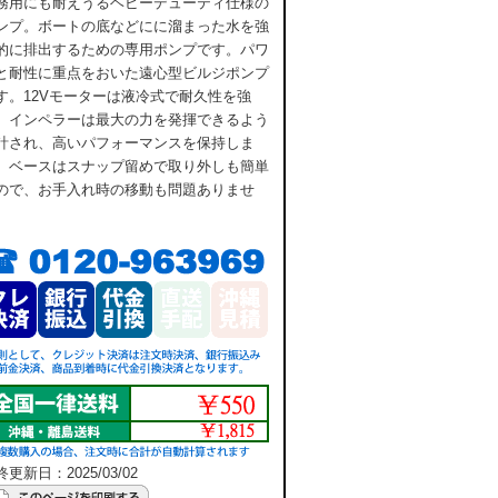
務用にも耐えうるヘビーデューティ仕様の
ンプ。ボートの底などにに溜まった水を強
的に排出するための専用ポンプです。パワ
と耐性に重点をおいた遠心型ビルジポンプ
す。12Vモーターは液冷式で耐久性を強
、インペラーは最大の力を発揮できるよう
計され、高いパフォーマンスを保持しま
。ベースはスナップ留めで取り外しも簡単
ので、お手入れ時の移動も問題ありませ
。
更新日：2025/03/02