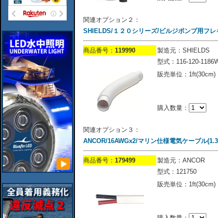
関連オプション２：
SHIELDS/１２０シリーズ/ビルジポンプ用フレキシ
商品番号：
119990
製造元：SHIELDS
型式：116-120-1186
販売単位：1ft(30cm)
購入数量：
関連オプション３：
ANCOR/16AWGx2/マリン仕様電気ケーブル(1.30m
商品番号：
179499
製造元：ANCOR
型式：121750
販売単位：1ft(30cm)
購入数量：