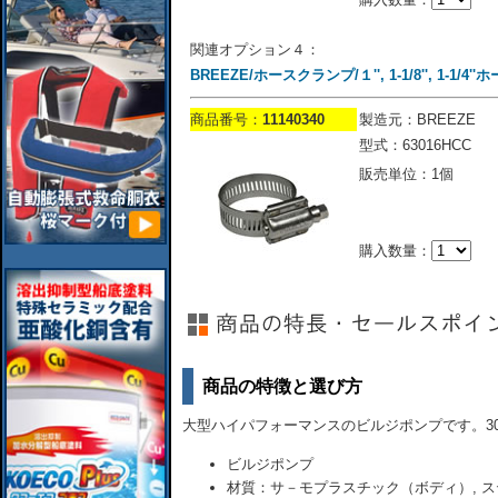
関連オプション４：
BREEZE/ホースクランプ/１'', 1-1/8'', 1-1/4'
商品番号：
11140340
製造元：BREEZE
型式：63016HCC
販売単位：1個
購入数量：
商品の特徴と選び方
大型ハイパフォーマンスのビルジポンプです。30f
ビルジポンプ
材質：サ－モプラスチック（ボディ）, 