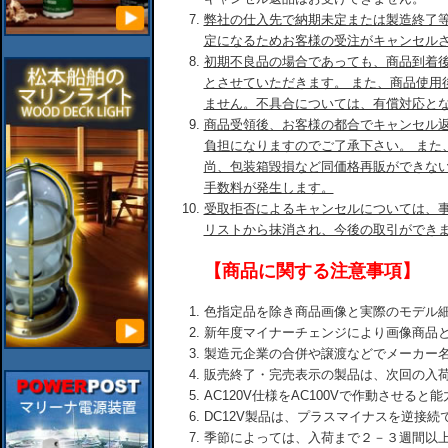
弊社の仕入先で納期未定または製造終了
定になるためお客様の受注がキャンセル
初期不良品の場合であっても、商品到着後
とさせていただきます。 また、商品使用
ません。不具合については、有償対応と
商品受領後、お客様の都合でキャンセル
負担になりますのでご了承下さい。 また
尚、包装箱毀損など同価格再販ができな
手数料が発生します。
受取拒否によるキャンセルについては、
リストから抹消され、今後の取引ができ
【商品に関する注意事項】
色指定品を除き商品画像と実際のモデル
新年度マイナーチェンジにより画像商品
製造元企業の合併や譲渡などでメーカー
販売終了・完売表示の製品は、次回の入
AC120V仕様をAC100Vで作動させる
DC12V製品は、プラスマイナスを逆接
季節によっては、入荷まで２－３週間以