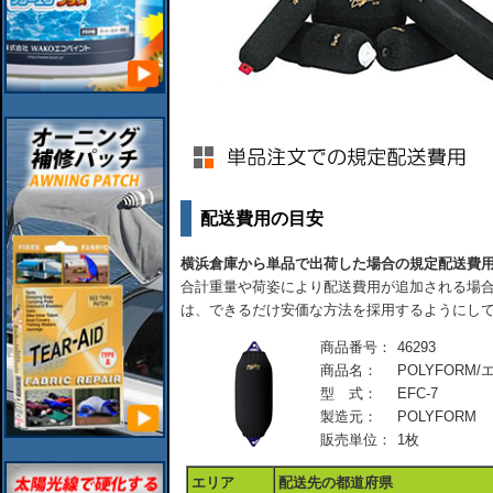
配送費用の目安
横浜倉庫から単品で出荷した場合の規定配送費
合計重量や荷姿により配送費用が追加される場合
は、できるだけ安価な方法を採用するようにし
商品番号：
46293
商品名：
POLYFORM
型 式：
EFC-7
製造元：
POLYFORM
販売単位：
1枚
エリア
配送先の都道府県