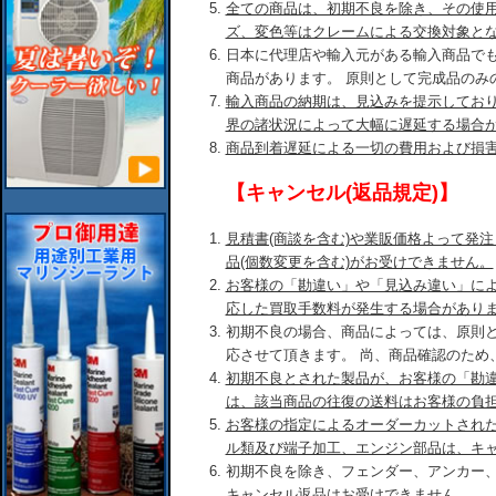
全ての商品は、初期不良を除き、その使
ズ、変色等はクレームによる交換対象と
日本に代理店や輸入元がある輸入商品で
商品があります。 原則として完成品のみ
輸入商品の納期は、見込みを提示してお
界の諸状況によって大幅に遅延する場合
商品到着遅延による一切の費用および損
【キャンセル(返品規定)】
見積書(商談を含む)や業販価格よって発
品(個数変更を含む)がお受けできません。
お客様の「勘違い」や「見込み違い」に
応した買取手数料が発生する場合があり
初期不良の場合、商品によっては、原則
応させて頂きます。 尚、商品確認のため
初期不良とされた製品が、お客様の「勘
は、該当商品の往復の送料はお客様の負
お客様の指定によるオーダーカットされ
ル類及び端子加工、エンジン部品は、キ
初期不良を除き、フェンダー、アンカー
キャンセル返品はお受けできません。