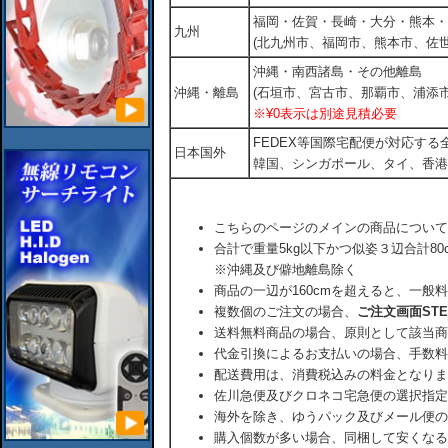
福岡・佐賀・長崎・大分・熊本・
九州
(北九州市、福岡市、熊本市、佐
沖縄・南西諸島・その他離島
沖縄・離島
(石垣市、宮古市、那覇市、浦添市
※¥0表示は別途見積必要
FEDEX等国際宅配便が対応す
日本国外
韓国、シンガポール、タイ、香港
こちらのページのメインの商品について
合計で重量5kg以下かつ似姿３辺合計80
※沖縄及び僻地離島除く
商品の一辺が160cmを超えると、一般
複数個のご注文の場合、
ご注文画面ST
送料無料商品の場合、原則として該当商
代金引換によるお支払いの場合、手数料
配送費用は、消費税込みの料金となりま
佐川急便及びクロネコ宅急便の選択指定
海外を除き、ゆうパック及びメール便の
購入個数が多い場合、同梱して安くなる