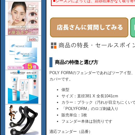
■シーズンによっては、店頭在庫がなく取り寄
商品の特徴と選び方
POLY FORMのフェンダーであればツーアイ
カバーです。
俵型
サイズ：直径381 X 全長1041cm
カラー：ブラック（汚れが目立ちにくい
「POLYFORM」のロゴ刺繍入り
販売単位：1枚
フェンダー本体は別売りです
適応フェンダー（品番）