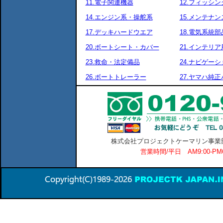
11.電子関連機器
12.フィッシ
14.エンジン系・操舵系
15.メンテナ
17.デッキハードウエア
18.電気系統部
20.ボートシート・カバー
21.インテリア
23.救命・法定備品
24.ナビゲーシ
26.ボートトレーラー
27.ヤマハ純
株式会社プロジェクトケーマリン事業部 横
営業時間/平日 AM9:00-P