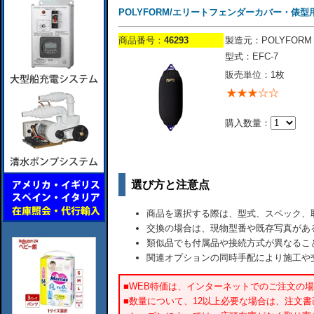
POLYFORM/エリートフェンダーカバー・俵型用/
商品番号：
46293
製造元：POLYFORM
型式：EFC-7
販売単位：1枚
購入数量：
選び方と注意点
商品を選択する際は、型式、スペック、
交換の場合は、現物型番や既存写真があ
類似品でも付属品や接続方式が異なるこ
関連オプションの同時手配により施工や
■WEB特価は、インターネットでのご注文の
■数量について、12以上必要な場合は、注文