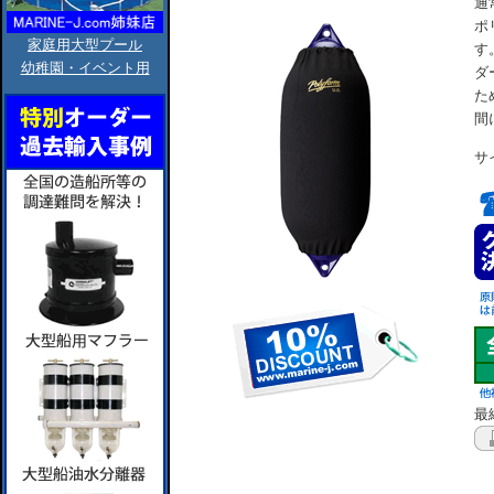
通
ポ
家庭用大型プール
す
幼稚園・イベント用
ダ
た
間
サ
最終