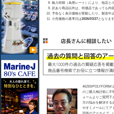
輸入時期（為替レート）により、他店と
訳あり商品以外は、特価品であっても内
予告なく表示価格が変動したり、製造中
小売価格の基準日は
2026/03/27
となりま
46293/POLYFO
のご購入検討前に不
ォームよりご質問下
方の悩みを解決する
やすくメールにてア
回答のアーカイブ」