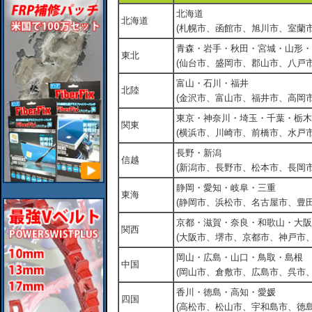
北海道
北海道
(札幌市、函館市、旭川市、室蘭市
青森・岩手・秋田・宮城・山形・
東北
(仙台市、盛岡市、郡山市、八戸市
富山・石川・福井
北陸
(金沢市、富山市、福井市、高岡市
東京・神奈川・埼玉・千葉・栃木
関東
(横浜市、川崎市、前橋市、水戸市
長野・新潟
信越
(新潟市、長野市、松本市、長岡市
静岡・愛知・岐阜・三重
東海
(静岡市、浜松市、名古屋市、豊田
京都・滋賀・奈良・和歌山・大阪
関西
(大阪市、堺市、京都市、神戸市
岡山・広島・山口・鳥取・島根
中国
(岡山市、倉敷市、広島市、呉市
香川・徳島・高知・愛媛
四国
(高松市、松山市、宇和島市、徳島