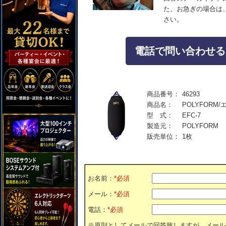
た、お急ぎの場合は
さい。
電話で問い合わせる：04
商品番号：
46293
商品名：
POLYFORM
型 式：
EFC-7
製造元：
POLYFORM
販売単位：
1枚
お名前：
*必須
メール：
*必須
電話：
*必須
※原則としてメールで回答致しますが、メール