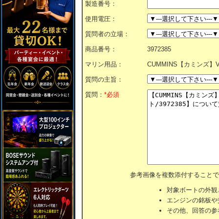
製造番号：
使用電圧：
質問者の立場：
商品番号：
3972385
マリン用品：
CUMMINS【カミンズ】Vベ
質問の主旨：
質問：
*必須
参考画像を複数添付することで
対象ボートの外観
エンジンの銘板や
その他、回答の参