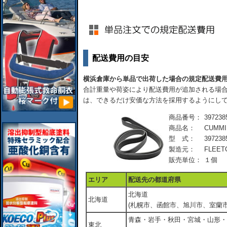
配送費用の目安
横浜倉庫から単品で出荷した場合の規定配送費
合計重量や荷姿により配送費用が追加される場合
は、できるだけ安価な方法を採用するようにし
商品番号：
397238
商品名：
CUMM
型 式：
397238
製造元：
FLEET
販売単位：
１個
エリア
配送先の都道府県
北海道
北海道
(札幌市、函館市、旭川市、室蘭市
青森・岩手・秋田・宮城・山形・
東北