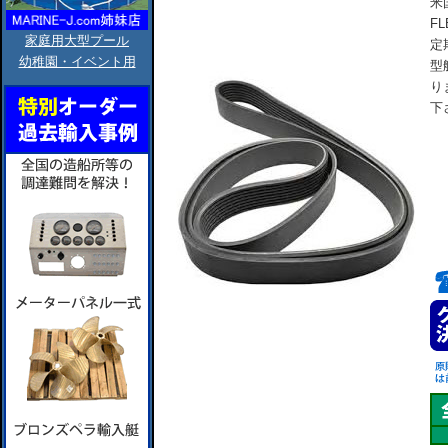
米
F
家庭用大型プール
定
幼稚園・イベント用
型
り
下