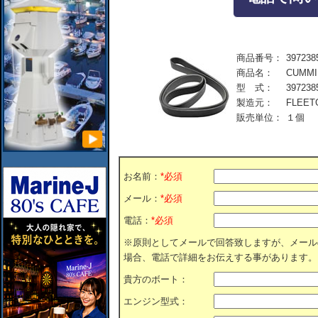
商品番号：
397238
商品名：
CUMM
型 式：
397238
製造元：
FLEET
販売単位：
１個
お名前：
*必須
メール：
*必須
電話：
*必須
※原則としてメールで回答致しますが、メール
場合、電話で詳細をお伝えする事があります。
貴方のボート：
エンジン型式：