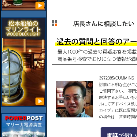
3972385/CUMMI
討前に不明な点がご
ご質問下さい。 専
解決するお手伝いを
ルにてアドバイス致
カイブ」に既に質問
の場合は、営業時間
電話で問い合