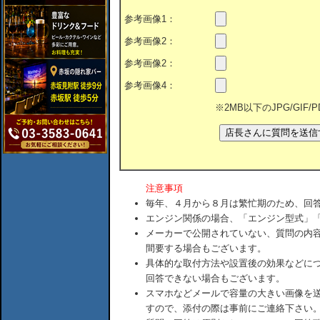
参考画像1：
参考画像2：
参考画像2：
参考画像4：
※2MB以下のJPG/GIF
注意事項
毎年、４月から８月は繁忙期のため、回
エンジン関係の場合、「エンジン型式」
メーカーで公開されていない、質問の内
間要する場合もございます。
具体的な取付方法や設置後の効果などに
回答できない場合もございます。
スマホなどメールで容量の大きい画像を
すので、添付の際は事前にご連絡下さい