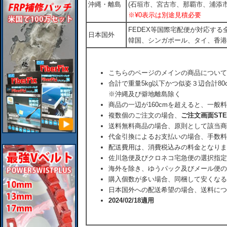
沖縄・離島
(石垣市、宮古市、那覇市、浦添市
※¥0表示は別途見積必要
FEDEX等国際宅配便が対応す
日本国外
韓国、シンガポール、タイ、香港
こちらのページのメインの商品について
合計で重量5kg以下かつ似姿３辺合計80
※沖縄及び僻地離島除く
商品の一辺が160cmを超えると、一般
複数個のご注文の場合、
ご注文画面ST
送料無料商品の場合、原則として該当商
代金引換によるお支払いの場合、手数料
配送費用は、消費税込みの料金となりま
佐川急便及びクロネコ宅急便の選択指定
海外を除き、ゆうパック及びメール便の
購入個数が多い場合、同梱して安くなる
日本国外への配送希望の場合、送料につ
2024/02/18適用