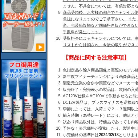
ません。不具合については、有償対応と
商品受領後、お客様の都合でキャンセル
負担になりますのでご了承下さい。 また
尚、包装箱毀損など同価格再販ができな
手数料が発生します。
受取拒否によるキャンセルについては、
リストから抹消され、今後の取引ができ
【商品に関する注意事項】
色指定品を除き商品画像と実際のモデル
新年度マイナーチェンジにより画像商品
製造元企業の合併や譲渡などでメーカー
販売終了・完売表示の製品は、次回の入
AC120V仕様をAC100Vで作動させる
DC12V製品は、プラスマイナスを逆接
季節によっては、入荷まで２－３週間以
輸入時期（為替レート）により、他店と
訳あり商品以外は、特価品であっても内
予告なく表示価格が変動したり、製造中
小売価格の基準日は
2024/02/18
となりま