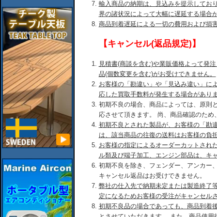
輸入商品の納期は、見込みを提示してお
界の諸状況によって大幅に遅延する場合
商品到着遅延による一切の費用および損
【キャンセル(返品規定)】
見積書(商談を含む)や業販価格よって発
品(個数変更を含む)がお受けできません。
お客様の「勘違い」や「見込み違い」に
応した買取手数料が発生する場合があり
初期不良の場合、商品によっては、原則
応させて頂きます。 尚、商品確認のため
初期不良とされた製品が、お客様の「勘
は、該当商品の往復の送料はお客様の負
お客様の指定によるオーダーカットされ
ル類及び端子加工、エンジン部品は、キ
初期不良を除き、フェンダー、アンカー
キャンセル返品はお受けできません。
弊社の仕入先で納期未定または製造終了
定になるためお客様の受注がキャンセル
初期不良品の場合であっても、商品到着後
とさせていただきます。 また、商品使用