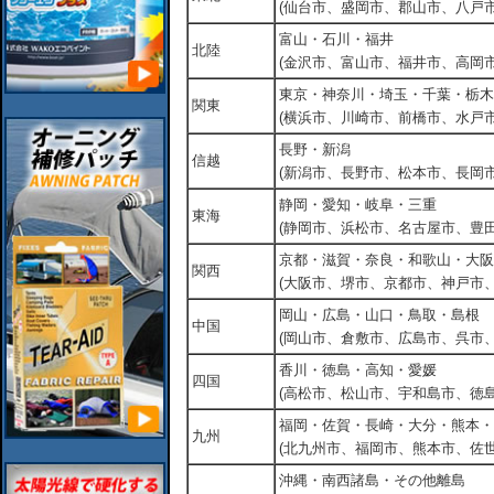
(仙台市、盛岡市、郡山市、八戸市
富山・石川・福井
北陸
(金沢市、富山市、福井市、高岡市
東京・神奈川・埼玉・千葉・栃木
関東
(横浜市、川崎市、前橋市、水戸市
長野・新潟
信越
(新潟市、長野市、松本市、長岡市
静岡・愛知・岐阜・三重
東海
(静岡市、浜松市、名古屋市、豊田
京都・滋賀・奈良・和歌山・大阪
関西
(大阪市、堺市、京都市、神戸市
岡山・広島・山口・鳥取・島根
中国
(岡山市、倉敷市、広島市、呉市
香川・徳島・高知・愛媛
四国
(高松市、松山市、宇和島市、徳島
福岡・佐賀・長崎・大分・熊本・
九州
(北九州市、福岡市、熊本市、佐
沖縄・南西諸島・その他離島