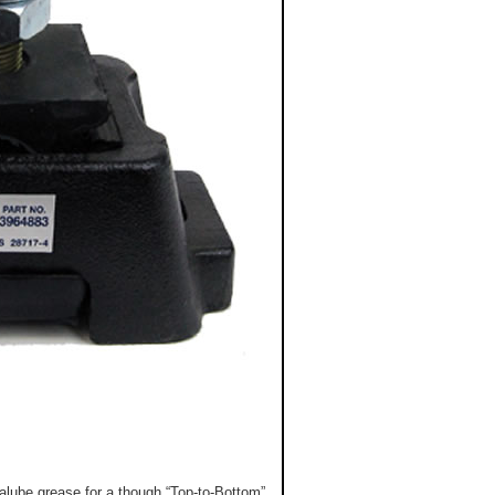
alube grease for a though “Top-to-Bottom”