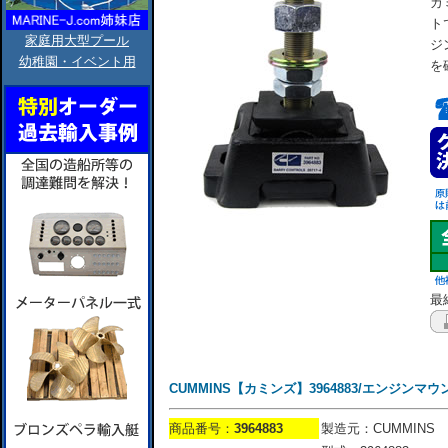
カ
ト
家庭用大型プール
ジ
幼稚園・イベント用
を
最終
CUMMINS【カミンズ】3964883/エンジンマウ
商品番号：
3964883
製造元：CUMMINS