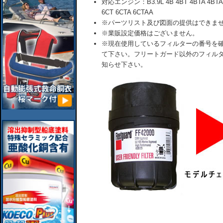
対応エンジン：B3.9L 4B 4BT 4BTA 4BTAA/B
6CT 6CTA 6CTAA
※パーツリスト及び図面の提供はできま
※業販設定価格はございません。
※現在使用しているフィルターの番号を
て下さい。フリートガード以外のフィル
知らせ下さい。