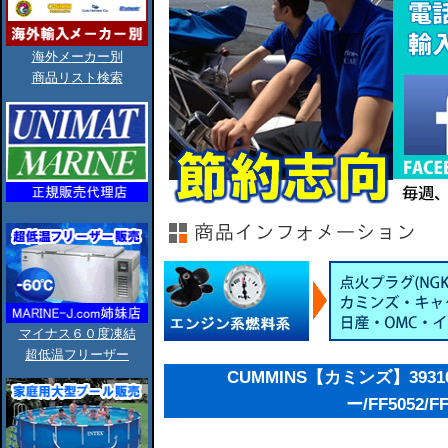
海外メーカー別
商品リスト検索
マイナス６０度凍結
超低温フリーザー
CUMMINS【カミンズ】393
ー/FF5052/FF