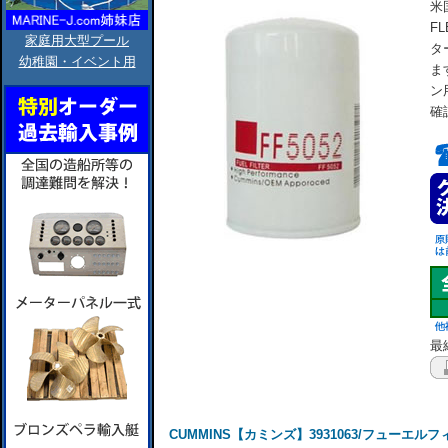
米
F
家庭用大型プール
タ
幼稚園・イベント用
ま
ン
確
最終
CUMMINS【カミンズ】3931063/フューエルフィルタ