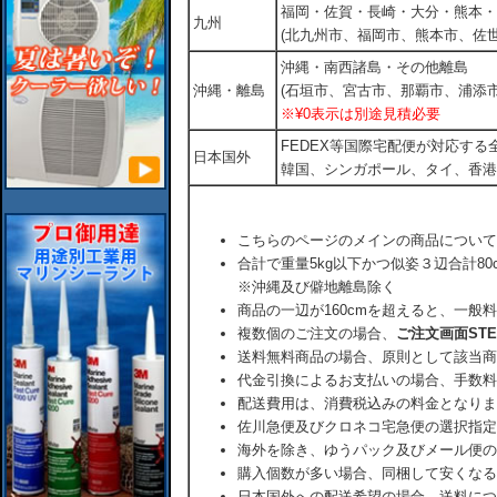
福岡・佐賀・長崎・大分・熊本・
九州
(北九州市、福岡市、熊本市、佐
沖縄・南西諸島・その他離島
沖縄・離島
(石垣市、宮古市、那覇市、浦添市
※¥0表示は別途見積必要
FEDEX等国際宅配便が対応す
日本国外
韓国、シンガポール、タイ、香港
こちらのページのメインの商品について
合計で重量5kg以下かつ似姿３辺合計80
※沖縄及び僻地離島除く
商品の一辺が160cmを超えると、一般
複数個のご注文の場合、
ご注文画面ST
送料無料商品の場合、原則として該当商
代金引換によるお支払いの場合、手数料
配送費用は、消費税込みの料金となりま
佐川急便及びクロネコ宅急便の選択指定
海外を除き、ゆうパック及びメール便の
購入個数が多い場合、同梱して安くなる
日本国外への配送希望の場合、送料につ