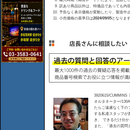
訳あり商品以外は、特価品であっても内
予告なく表示価格が変動したり、製造中
小売価格の基準日は
2024/09/05
となりま
3920615/CUMMINS
オルタネーター/13
たらご遠慮なく下の
する私達スタッフが
き、 できるだけ分
また、「過去の質問