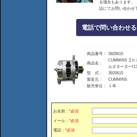
る場合もあります。
話にてお問い合わせ
電話で問い合わせる：04
商品番号：
3920615
CUMMINS【カミン
商品名：
ルタネーター/13
型 式：
3920615
製造元：
CUMMINS
販売単位：
１本
お名前：
*必須
メール：
*必須
電話：
*必須