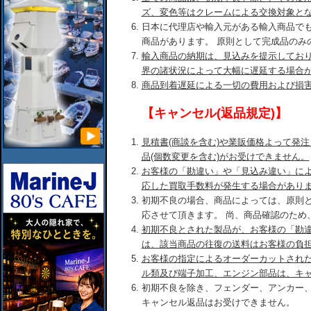
ズ、変色等はクレームによる交換対象と
日本に代理店や輸入元がある輸入商品で
商品があります。 原則として完成品のみ
輸入商品の納期は、見込みを提示してお
界の諸状況によって大幅に遅延する場合
商品到着遅延による一切の費用および損
【キャンセル(返品規定)】
見積書(商談を含む)や業販価格よって発
品(個数変更を含む)がお受けできません。
お客様の「勘違い」や「見込み違い」に
応した買取手数料が発生する場合があり
初期不良の場合、商品によっては、原則
応させて頂きます。 尚、商品確認のため
初期不良とされた製品が、お客様の「勘
は、該当商品の往復の送料はお客様の負
お客様の指定によるオーダーカットされ
ル類及び端子加工、エンジン部品は、キ
初期不良を除き、フェンダー、アンカー
キャンセル返品はお受けできません。