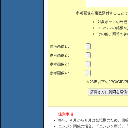
参考画像を複数添付することで
対象ボートの外観
エンジンの銘板や
その他、回答の参
参考画像1：
参考画像2：
参考画像2：
参考画像4：
※2MB以下のJPG/GIF
注意事項
毎年、４月から８月は繁忙期のため、回
エンジン関係の場合、「エンジン型式」