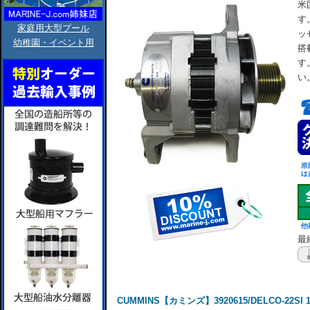
米
す
家庭用大型プール
ッ
幼稚園・イベント用
搭
す
い
最終
CUMMINS【カミンズ】3920615/DELCO-22SI