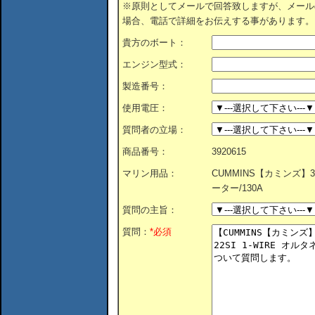
※原則としてメールで回答致しますが、メール
場合、電話で詳細をお伝えする事があります。
貴方のボート：
エンジン型式：
製造番号：
使用電圧：
質問者の立場：
商品番号：
3920615
マリン用品：
CUMMINS【カミンズ】3920
ーター/130A
質問の主旨：
質問：
*必須