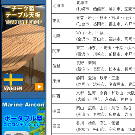
北海道
北海道
(札幌市、函館市、旭川市、室蘭市
青森・岩手・秋田・宮城・山形・
東北
(仙台市、盛岡市、郡山市、八戸市
富山・石川・福井
北陸
(金沢市、富山市、福井市、高岡市
東京・神奈川・埼玉・千葉・栃木
関東
(横浜市、川崎市、前橋市、水戸市
長野・新潟
信越
(新潟市、長野市、松本市、長岡市
静岡・愛知・岐阜・三重
東海
(静岡市、浜松市、名古屋市、豊田
京都・滋賀・奈良・和歌山・大阪
関西
(大阪市、堺市、京都市、神戸市
岡山・広島・山口・鳥取・島根
中国
(岡山市、倉敷市、広島市、呉市
香川・徳島・高知・愛媛
四国
(高松市、松山市、宇和島市、徳島