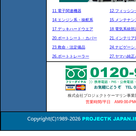
11.電子関連機器
12.フィッシ
14.エンジン系・操舵系
15.メンテナ
17.デッキハードウエア
18.電気系統部
20.ボートシート・カバー
21.インテリア
23.救命・法定備品
24.ナビゲーシ
26.ボートトレーラー
27.ヤマハ純
株式会社プロジェクトケーマリン事業部 横
営業時間/平日 AM9:00-P