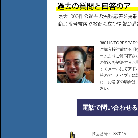
380115/FORESPA
ご購入検討前に不明
ームよりご質問下さ
の悩みを解決するお
すくメールにてアド
答のアーカイブ」に
た、お急ぎの場合は
さい。
電話で問い合わせる：04
商品番号：
380115