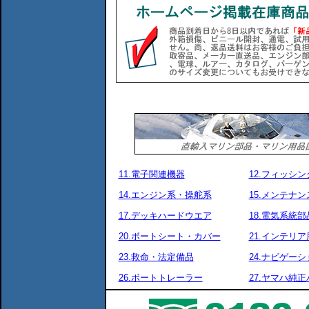
11.電子関連機器
12.フィッシ
14.エンジン系・操舵系
15.メンテナ
17.デッキハードウエア
18.電気系統部
20.ボートシート・カバー
21.インテリア
23.救命・法定備品
24.ナビゲーシ
26.ボートトレーラー
27.ヤマハ純