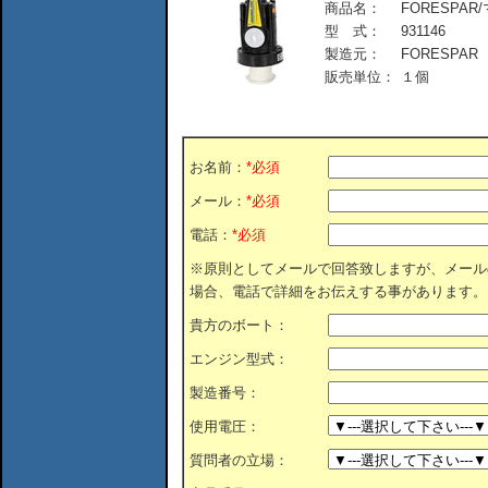
商品名：
FORESPAR/
型 式：
931146
製造元：
FORESPAR
販売単位：
１個
お名前：
*必須
メール：
*必須
電話：
*必須
※原則としてメールで回答致しますが、メール
場合、電話で詳細をお伝えする事があります。
貴方のボート：
エンジン型式：
製造番号：
使用電圧：
質問者の立場：