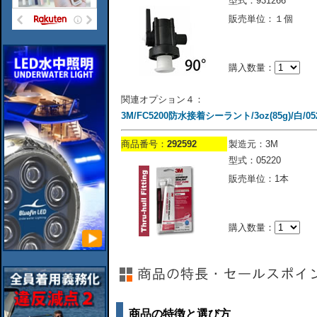
型式：931266
販売単位：１個
購入数量：
関連オプション４：
3M/FC5200防水接着シーラント/3oz(85g)/白/05
商品番号：
292592
製造元：3M
型式：05220
販売単位：1本
購入数量：
商品の特徴と選び方