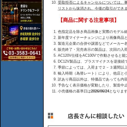
受取拒否によるキャンセルについては、
リストから抹消され、今後の取引ができ
【商品に関する注意事項】
色指定品を除き商品画像と実際のモデル
新年度マイナーチェンジにより画像商品
製造元企業の合併や譲渡などでメーカー
販売終了・完売表示の製品は、次回の入
AC120V仕様をAC100Vで作動させる
DC12V製品は、プラスマイナスを逆接
季節によっては、入荷まで２－３週間以
輸入時期（為替レート）により、他店と
訳あり商品以外は、特価品であっても内
予告なく表示価格が変動したり、製造中
小売価格の基準日は
2026/06/24
となりま