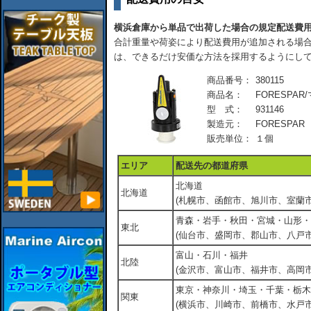
横浜倉庫から単品で出荷した場合の規定配送費
合計重量や荷姿により配送費用が追加される場合
は、できるだけ安価な方法を採用するようにし
商品番号：
380115
商品名：
FORESPAR/
型 式：
931146
製造元：
FORESPAR
販売単位：
１個
エリア
配送先の都道府県
北海道
北海道
(札幌市、函館市、旭川市、室蘭市
青森・岩手・秋田・宮城・山形・
東北
(仙台市、盛岡市、郡山市、八戸市
富山・石川・福井
北陸
(金沢市、富山市、福井市、高岡市
東京・神奈川・埼玉・千葉・栃木
関東
(横浜市、川崎市、前橋市、水戸市