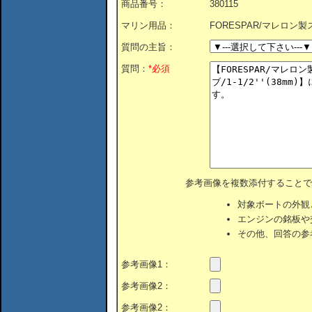
商品番号：
380115
マリン用品：
FORESPAR/マレロン製スル
質問の主旨：
質問：
*必須
参考画像を複数添付することで
対象ボートの外観
エンジンの銘板や
その他、回答の参
参考画像1：
参考画像2：
参考画像2：