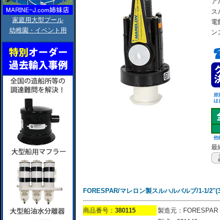
ア
ス
家庭用大型プール
電
幼稚園・イベント用
ン
最終
FORESPAR/マレロン製スルハルバルブ/1-1/2''(
商品番号：
380115
製造元：FORESPAR