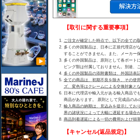
【取引に関する重要事項】
ご注文が確定した時点で、以下の全ての
多くの外国製品は、日本に正規代理店が
することができません。また、メーカー
多くの外国製品は、原則として各ボート
ピング類は付属しておりません。別途、
多くの外国製品の添附書類は、外国語表
全ての商品は、初期不良を除き、その使
ズ、変色等はクレームによる交換対象と
日本に代理店や輸入元がある輸入商品で
商品があります。 原則として完成品のみ
輸入商品の納期は、見込みを提示してお
界の諸状況によって大幅に遅延する場合
商品到着遅延による一切の費用および損
【キャンセル(返品規定)】