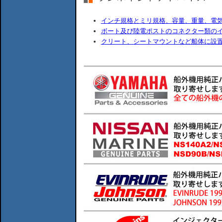
インチ規格とミリ規格、容量、重量、電
ボート及び陸電ポストのコネクター類の
クリート、シートマウントなど船体に設