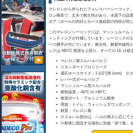
マレロンから作られたフォレスパーシーコック
ロン構造で、丈夫で耐久性があり、水面下の設
ボア（ボールの内径とホース接続部の内径が同
このマレロンシーコックには、マッシュルーム ス
ィッティングが付属しています。シーコックの
ース継手が付いています。耐火性、耐紫外線性
ックは ABYC 推奨を上回り、すべての UL 仕
マレロン製スルハルバルブ
スタンダードプロシリーズ
適応ホースサイズ：1-1/2"(38.1mm) 
レバー式ボールバルブ
マッシュルーム型スルハル付
耐熱温度：-40°C to +80°C
推奨ボート：アルミニウム船体
用途：トイレ、ウォッシュダウンポンプ
材質：マレロン製
※スルハル部分は、ハルの厚さに応じて
※船体に固定する場合に別途「捨て板」