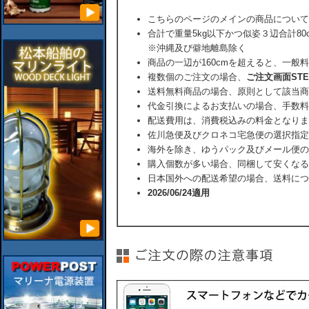
こちらのページのメインの商品について
合計で重量5kg以下かつ似姿３辺合計80
※沖縄及び僻地離島除く
商品の一辺が160cmを超えると、一般
複数個のご注文の場合、
ご注文画面ST
送料無料商品の場合、原則として該当商
代金引換によるお支払いの場合、手数料
配送費用は、消費税込みの料金となりま
佐川急便及びクロネコ宅急便の選択指定
海外を除き、ゆうパック及びメール便の
購入個数が多い場合、同梱して安くなる
日本国外への配送希望の場合、送料につ
2026/06/24適用