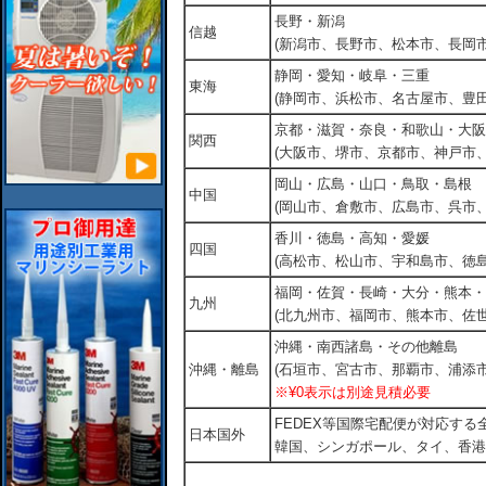
長野・新潟
信越
(新潟市、長野市、松本市、長岡市
静岡・愛知・岐阜・三重
東海
(静岡市、浜松市、名古屋市、豊田
京都・滋賀・奈良・和歌山・大阪
関西
(大阪市、堺市、京都市、神戸市
岡山・広島・山口・鳥取・島根
中国
(岡山市、倉敷市、広島市、呉市
香川・徳島・高知・愛媛
四国
(高松市、松山市、宇和島市、徳島
福岡・佐賀・長崎・大分・熊本・
九州
(北九州市、福岡市、熊本市、佐
沖縄・南西諸島・その他離島
沖縄・離島
(石垣市、宮古市、那覇市、浦添市
※¥0表示は別途見積必要
FEDEX等国際宅配便が対応す
日本国外
韓国、シンガポール、タイ、香港