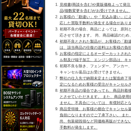
見積書(商談を含む)や業販価格よって発
品(個数変更を含む)がお受けできません。
お客様の「勘違い」や「見込み違い」に
応した買取手数料が発生する場合があり
初期不良の場合、商品によっては、原則
応させて頂きます。 尚、商品確認のため
初期不良とされた製品が、お客様の「勘
は、該当商品の往復の送料はお客様の負
お客様の指定によるオーダーカットされ
ル類及び端子加工、エンジン部品は、キ
初期不良を除き、フェンダー、アンカー
キャンセル返品はお受けできません。
弊社の仕入先で納期未定または製造終了
定になるためお客様の受注がキャンセル
初期不良品の場合であっても、商品到着後
とさせていただきます。 また、商品使用
ません。不具合については、有償対応と
商品受領後、お客様の都合でキャンセル
負担になりますのでご了承下さい。 また
尚、包装箱毀損など同価格再販ができな
手数料が発生します。