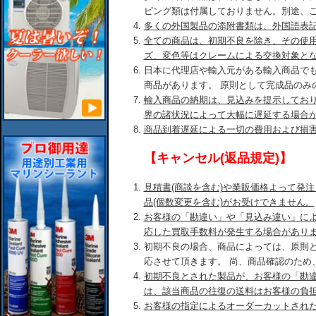
ピング類は付属しておりません。別途、
多くの外国製品の添附書類は、外国語表
全ての商品は、初期不良を除き、その使
ズ、変色等はクレームによる交換対象と
日本に代理店や輸入元がある輸入商品で
商品があります。 原則として完成品のみ
輸入商品の納期は、見込みを提示してお
界の諸状況によって大幅に遅延する場合
商品到着遅延による一切の費用および損
【キャンセル(返品規定)】
見積書(商談を含む)や業販価格よって発
品(個数変更を含む)がお受けできません。
お客様の「勘違い」や「見込み違い」に
応した買取手数料が発生する場合があり
初期不良の場合、商品によっては、原則
応させて頂きます。 尚、商品確認のため
初期不良とされた製品が、お客様の「勘
は、該当商品の往復の送料はお客様の負
お客様の指定によるオーダーカットされ