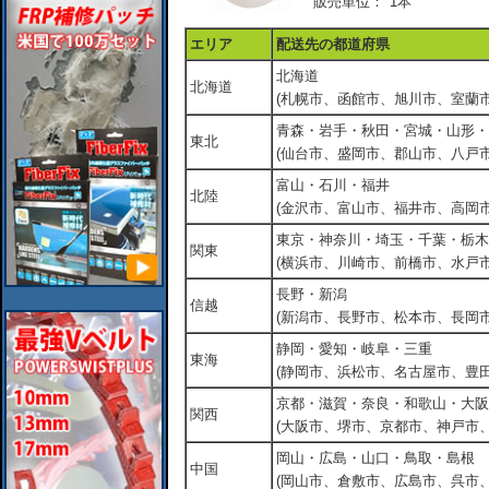
販売単位：
1本
エリア
配送先の都道府県
北海道
北海道
(札幌市、函館市、旭川市、室蘭市
青森・岩手・秋田・宮城・山形・
東北
(仙台市、盛岡市、郡山市、八戸市
富山・石川・福井
北陸
(金沢市、富山市、福井市、高岡市
東京・神奈川・埼玉・千葉・栃木
関東
(横浜市、川崎市、前橋市、水戸市
長野・新潟
信越
(新潟市、長野市、松本市、長岡市
静岡・愛知・岐阜・三重
東海
(静岡市、浜松市、名古屋市、豊田
京都・滋賀・奈良・和歌山・大阪
関西
(大阪市、堺市、京都市、神戸市
岡山・広島・山口・鳥取・島根
中国
(岡山市、倉敷市、広島市、呉市