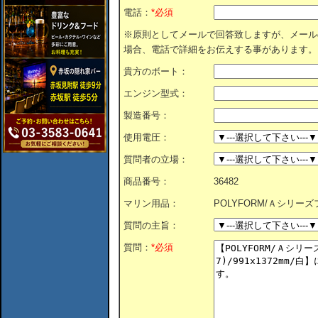
電話：
*必須
※原則としてメールで回答致しますが、メール
場合、電話で詳細をお伝えする事があります。
貴方のボート：
エンジン型式：
製造番号：
使用電圧：
質問者の立場：
商品番号：
36482
マリン用品：
POLYFORM/Ａシリーズフェ
質問の主旨：
質問：
*必須