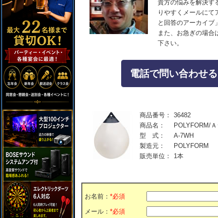
貴方の悩みを解決す
りやすくメールにて
と回答のアーカイブ
また、お急ぎの場合
下さい。
電話で問い合わせる：04
商品番号：
36482
商品名：
POLYFORM/Ａ
型 式：
A-7WH
製造元：
POLYFORM
販売単位：
1本
お名前：
*必須
メール：
*必須