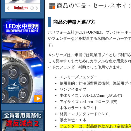
商品の特徴と選び方
ポリフォーム社(POLYFORM)は、プレジャ
やフェンダーなどを製造する米国のメーカーで
す。
Ａシリーズは、米国では漁業用ブイとして利用
して見やすくすめためにカラフルな色が用意さ
イドのフェンダー補助として使用できます。
Ａシリーズフェンダー
使用目的：停泊係留用緩衝材、漁業用ブ
ワンアイタイプ
本体サイズ：991x1372mm (39"x54")
アイサイズ：51mm ※ロープ用穴
本体カラー：ホワイト
材質：マリングレードＰＶＣ
販売単位：１本
フェンダーは、製品個体差があり空気注