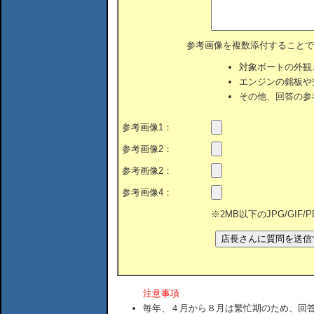
参考画像を複数添付することで
対象ボートの外観
エンジンの銘板や
その他、回答の参
参考画像1：
参考画像2：
参考画像2：
参考画像4：
※2MB以下のJPG/GIF
注意事項
毎年、４月から８月は繁忙期のため、回