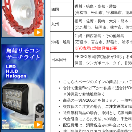
香川・徳島・高知・愛媛
四国
(高松市、松山市、宇和島市、徳島
福岡・佐賀・長崎・大分・熊本・
九州
(北九州市、福岡市、熊本市、佐
沖縄・南西諸島・その他離島
沖縄・離島
(石垣市、宮古市、那覇市、浦添市
※¥0表示は別途見積必要
FEDEX等国際宅配便が対応す
日本国外
韓国、シンガポール、タイ、香港
こちらのページのメインの商品について
合計で重量5kg以下かつ似姿３辺合計80
※沖縄及び僻地離島除く
商品の一辺が160cmを超えると、一般
複数個のご注文の場合、
ご注文画面ST
送料無料商品の場合、原則として該当商
代金引換によるお支払いの場合、手数料
配送費用は、消費税込みの料金となりま
佐川急便及びクロネコ宅急便の選択指定