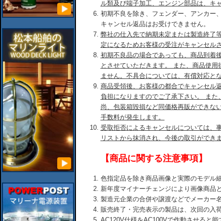
ル類及び端子加工、エンジン部品は、キ
初期不良を除き、フェンダー、アンカー
キャンセル返品はお受けできません。
弊社の仕入先で納期未定または製造終了
定になるためお客様の受注がキャンセル
初期不良品の場合であっても、商品到着後
とさせていただきます。 また、商品使用
ません。不具合については、有償対応と
商品受領後、お客様の都合でキャンセル
負担になりますのでご了承下さい。 また
尚、包装箱毀損など同価格再販ができな
手数料が発生します。
受取拒否によるキャンセルについては、
リストから抹消され、今後の取引ができ
【商品に関する注意事項】
色指定品を除き商品画像と実際のモデル
新年度マイナーチェンジにより画像商品
製造元企業の合併や譲渡などでメーカー
販売終了・完売表示の製品は、次回の入
AC120V仕様をAC100Vで作動させる