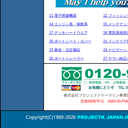
11.電子関連機器
12.フィッシ
14.エンジン系・操舵系
15.メンテナ
17.デッキハードウエア
18.電気系統部
20.ボートシート・カバー
21.インテリア
23.救命・法定備品
24.ナビゲーシ
26.ボートトレーラー
27.ヤマハ純
株式会社プロジェクトケーマリン事業部 横
営業時間/平日 AM9:00-P