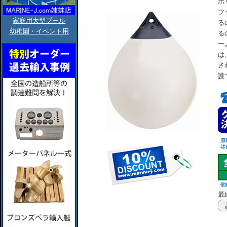
ポ
フ
家庭用大型プール
る
幼稚園・イベント用
る
ー
は
さ
護
最終