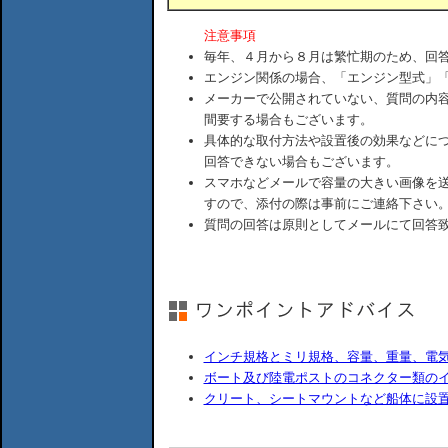
注意事項
毎年、４月から８月は繁忙期のため、回
エンジン関係の場合、「エンジン型式」
メーカーで公開されていない、質問の内
間要する場合もございます。
具体的な取付方法や設置後の効果などに
回答できない場合もございます。
スマホなどメールで容量の大きい画像を
すので、添付の際は事前にご連絡下さい
質問の回答は原則としてメールにて回答
インチ規格とミリ規格、容量、重量、電
ボート及び陸電ポストのコネクター類の
クリート、シートマウントなど船体に設