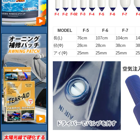
MODEL
F-5
F-6
F-7
長(L)
76cm
107cm
104cm
1
径(Φ)
28cm
28cm
38cm
3
アイ(Φ)
25mm
25mm
25mm
2