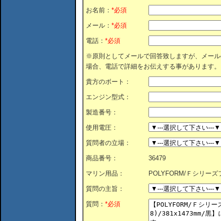
お名前：
*必須
メール：
*必須
電話：
*必須
※原則としてメールで回答致しますが、メール
場合、電話で詳細をお伝えする事があります。
貴方のボート：
エンジン型式：
製造番号：
使用電圧：
質問者の立場：
商品番号：
36479
マリン用品：
POLYFORM/Ｆシリーズフェ
質問の主旨：
質問：
*必須