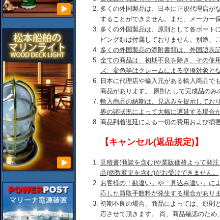
多くの外国製品は、日本に正規代理店が
することができません。また、メーカー
多くの外国製品は、原則として各ボート
ピング類は付属しておりません。別途、
多くの外国製品の添附書類は、外国語表
全ての商品は、初期不良を除き、その使
ズ、変色等はクレームによる交換対象と
日本に代理店や輸入元がある輸入商品で
商品があります。 原則として完成品のみ
輸入商品の納期は、見込みを提示してお
界の諸状況によって大幅に遅延する場合
商品到着遅延による一切の費用および損
【キャンセル(返品規定)】
見積書(商談を含む)や業販価格よって発
品(個数変更を含む)がお受けできません。
お客様の「勘違い」や「見込み違い」に
応した買取手数料が発生する場合があり
初期不良の場合、商品によっては、原則
応させて頂きます。 尚、商品確認のため