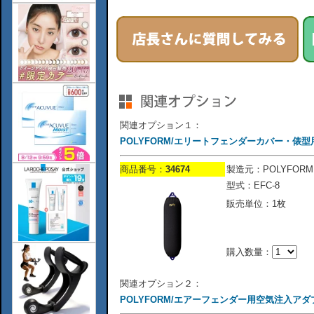
関連オプション１：
POLYFORM/エリートフェンダーカバー・俵型用/
商品番号：
34674
製造元：POLYFORM
型式：EFC-8
販売単位：1枚
購入数量：
関連オプション２：
POLYFORM/エアーフェンダー用空気注入アダ