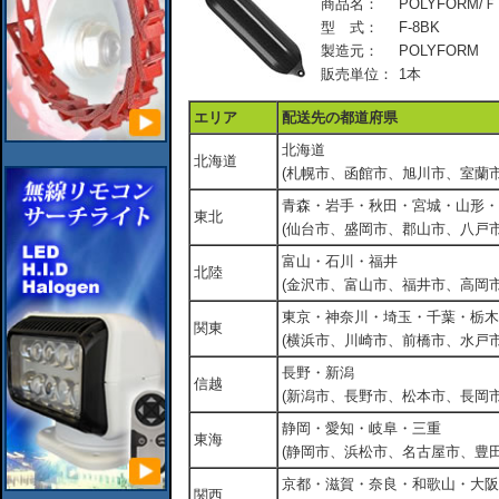
商品名：
POLYFORM/Ｆ
型 式：
F-8BK
製造元：
POLYFORM
販売単位：
1本
エリア
配送先の都道府県
北海道
北海道
(札幌市、函館市、旭川市、室蘭市
青森・岩手・秋田・宮城・山形・
東北
(仙台市、盛岡市、郡山市、八戸市
富山・石川・福井
北陸
(金沢市、富山市、福井市、高岡市
東京・神奈川・埼玉・千葉・栃木
関東
(横浜市、川崎市、前橋市、水戸市
長野・新潟
信越
(新潟市、長野市、松本市、長岡市
静岡・愛知・岐阜・三重
東海
(静岡市、浜松市、名古屋市、豊田
京都・滋賀・奈良・和歌山・大阪
関西