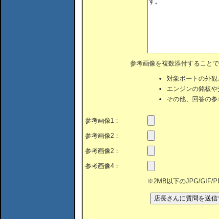
参考画像を複数添付することで
対象ボートの外観
エンジンの銘板や
その他、回答の参
参考画像1：
参考画像2：
参考画像2：
参考画像4：
※2MB以下のJPG/GIF