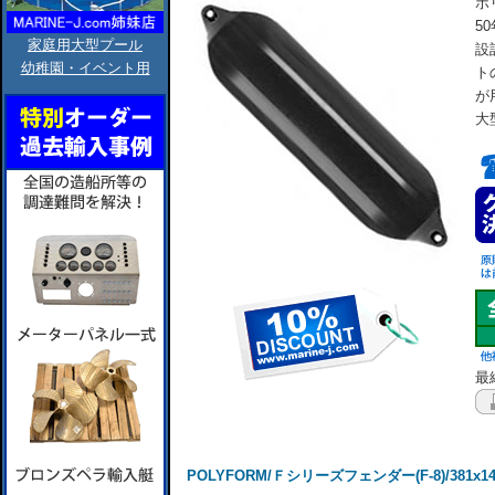
ポ
5
家庭用大型プール
設
幼稚園・イベント用
ト
が
大
最終
POLYFORM/Ｆシリーズフェンダー(F-8)/381x1