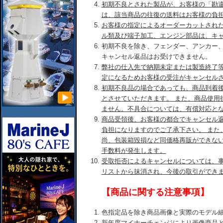
初期不良とされた製品が、お客様の「勘
は、該当商品の往復の送料はお客様の負
お客様の指定によるオーダーカットされ
ル類及び端子加工、エンジン部品は、キ
初期不良を除き、フェンダー、アンカー
キャンセル返品はお受けできません。
弊社の仕入先で納期未定または製造終了
定になるためお客様の受注がキャンセル
初期不良品の場合であっても、商品到着後
とさせていただきます。 また、商品使用
ません。不具合については、有償対応と
商品受領後、お客様の都合でキャンセル
負担になりますのでご了承下さい。 また
尚、包装箱毀損など同価格再販ができな
手数料が発生します。
受取拒否によるキャンセルについては、
リストから抹消され、今後の取引ができ
【商品に関する注意事項】
色指定品を除き商品画像と実際のモデル
新年度マイナーチェンジにより画像商品