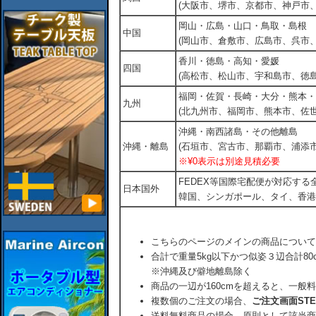
(大阪市、堺市、京都市、神戸市
岡山・広島・山口・鳥取・島根
中国
(岡山市、倉敷市、広島市、呉市
香川・徳島・高知・愛媛
四国
(高松市、松山市、宇和島市、徳島
福岡・佐賀・長崎・大分・熊本・
九州
(北九州市、福岡市、熊本市、佐
沖縄・南西諸島・その他離島
沖縄・離島
(石垣市、宮古市、那覇市、浦添市
※¥0表示は別途見積必要
FEDEX等国際宅配便が対応す
日本国外
韓国、シンガポール、タイ、香港
こちらのページのメインの商品について
合計で重量5kg以下かつ似姿３辺合計80
※沖縄及び僻地離島除く
商品の一辺が160cmを超えると、一般
複数個のご注文の場合、
ご注文画面ST
送料無料商品の場合、原則として該当商