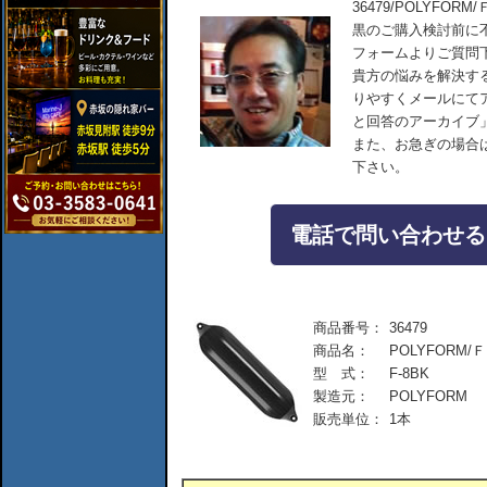
36479/POLYFORM
黒のご購入検討前に
フォームよりご質問
貴方の悩みを解決す
りやすくメールにて
と回答のアーカイブ
また、お急ぎの場合
下さい。
電話で問い合わせる：04
商品番号：
36479
商品名：
POLYFORM/Ｆ
型 式：
F-8BK
製造元：
POLYFORM
販売単位：
1本