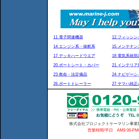
11.電子関連機器
12.フィッシ
14.エンジン系・操舵系
15.メンテナ
17.デッキハードウエア
18.電気系統部
20.ボートシート・カバー
21.インテリア
23.救命・法定備品
24.ナビゲーシ
26.ボートトレーラー
27.ヤマハ純
株式会社プロジェクトケーマリン事業部 横
営業時間/平日 AM9:00-P