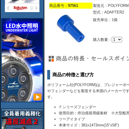
商品番号：
97561
製造元：POLYFORM
型式：ADAPTER2
販売単位：1個
購入数量：
商品の特徴と選び方
ポリフォーム社(POLYFORM)は、プレジャ
やフェンダーなどを製造する米国のメーカーで
す。
Ｆシリーズフェンダー
使用目的：停泊係留用緩衝材 ※大型船
ツーアイタイプ
本体サイズ：381x1473mm(15"x58")