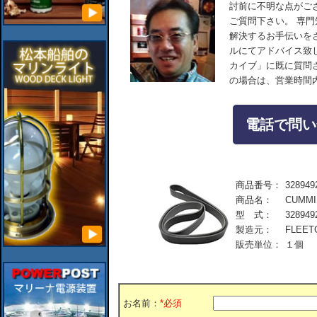
討前に不明な点がご
ご質問下さい。 専
解決するお手伝いを
ルにてアドバイス致
カイブ」に既に質問
の場合は、営業時間
電話で問い合
商品番号：
328949
商品名：
CUMM
型 式：
328949
製造元：
FLEET
販売単位：
１個
お名前：
*必須