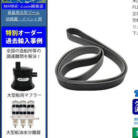
米
F
家庭用大型プール
定
幼稚園・イベント用
型
り
下