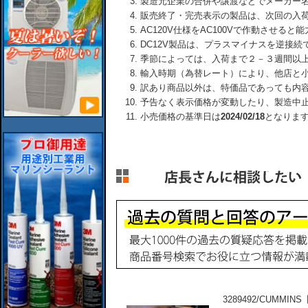
製造元企業の合併や譲渡などでメーカー
販売終了・完売表示の製品は、次回の入
AC120V仕様をAC100Vで作動させる
DC12V製品は、プラスマイナスを逆接
季節によっては、入荷まで２－３週間以
輸入時期（為替レート）により、他店と
訳あり商品以外は、特価品であっても内
予告なく表示価格が変動したり、製造中
小売価格の基準日は
2024/02/18
となりま
3289492/CUMMI