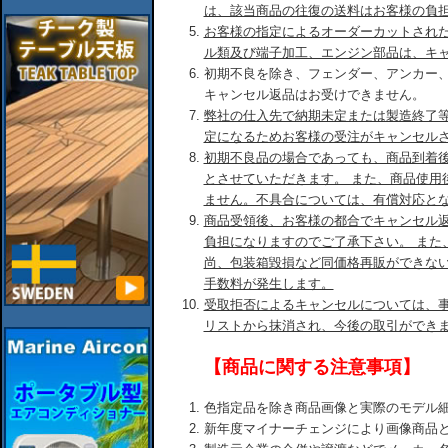
は、該当商品の往復の送料はお客様の負
お客様の指定によるオーダーカットされ
ル類及び端子加工、エンジン部品は、キ
初期不良を除き、フェンダー、アンカー
キャンセル返品はお受けできません。
弊社の仕入先で納期未定または製造終了
定になるためお客様の受注がキャンセル
初期不良品の場合であっても、商品到着後
とさせていただきます。 また、商品使用
ません。不具合については、有償対応と
商品受領後、お客様の都合でキャンセル
負担になりますのでご了承下さい。 また
尚、包装箱毀損など同価格再販ができな
手数料が発生します。
受取拒否によるキャンセルについては、
リストから抹消され、今後の取引ができ
【商品に関する注意事項】
色指定品を除き商品画像と実際のモデル
新年度マイナーチェンジにより画像商品