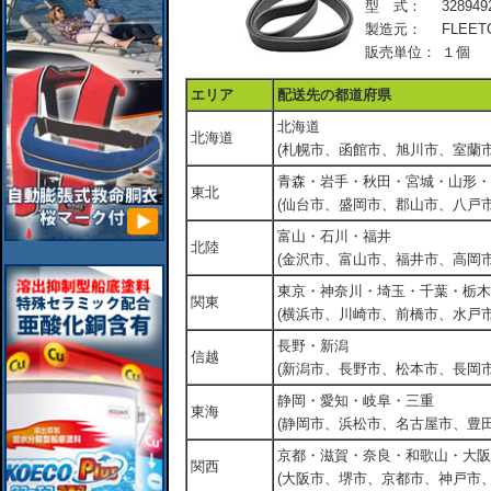
型 式：
328949
製造元：
FLEET
販売単位：
１個
エリア
配送先の都道府県
北海道
北海道
(札幌市、函館市、旭川市、室蘭市
青森・岩手・秋田・宮城・山形・
東北
(仙台市、盛岡市、郡山市、八戸市
富山・石川・福井
北陸
(金沢市、富山市、福井市、高岡市
東京・神奈川・埼玉・千葉・栃木
関東
(横浜市、川崎市、前橋市、水戸市
長野・新潟
信越
(新潟市、長野市、松本市、長岡市
静岡・愛知・岐阜・三重
東海
(静岡市、浜松市、名古屋市、豊田
京都・滋賀・奈良・和歌山・大阪
関西
(大阪市、堺市、京都市、神戸市