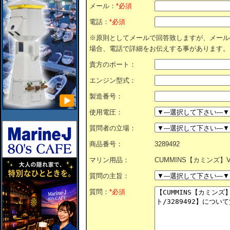
メール：
*必須
電話：
*必須
※原則としてメールで回答致しますが、メール
場合、電話で詳細をお伝えする事があります。
貴方のボート：
エンジン型式：
製造番号：
使用電圧：
質問者の立場：
商品番号：
3289492
マリン用品：
CUMMINS【カミンズ】Vベ
質問の主旨：
質問：
*必須