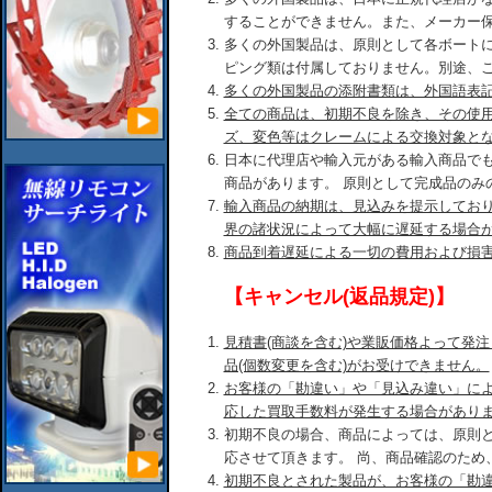
することができません。また、メーカー
多くの外国製品は、原則として各ボート
ピング類は付属しておりません。別途、
多くの外国製品の添附書類は、外国語表
全ての商品は、初期不良を除き、その使
ズ、変色等はクレームによる交換対象と
日本に代理店や輸入元がある輸入商品で
商品があります。 原則として完成品のみ
輸入商品の納期は、見込みを提示してお
界の諸状況によって大幅に遅延する場合
商品到着遅延による一切の費用および損
【キャンセル(返品規定)】
見積書(商談を含む)や業販価格よって発
品(個数変更を含む)がお受けできません。
お客様の「勘違い」や「見込み違い」に
応した買取手数料が発生する場合があり
初期不良の場合、商品によっては、原則
応させて頂きます。 尚、商品確認のため
初期不良とされた製品が、お客様の「勘