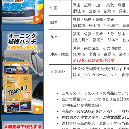
岡山・広島・山口・鳥取・島根
中国
(岡山市、倉敷市、広島市、呉市
香川・徳島・高知・愛媛
四国
(高松市、松山市、宇和島市、徳島
福岡・佐賀・長崎・大分・熊本・
九州
(北九州市、福岡市、熊本市、佐
沖縄・南西諸島・その他離島
沖縄・離島
(石垣市、宮古市、那覇市、浦添市
※¥0表示は別途見積必要
FEDEX等国際宅配便が対応す
日本国外
韓国、シンガポール、タイ、香港
こちらのページのメインの商品について
合計で重量5kg以下かつ似姿３辺合計80
※沖縄及び僻地離島除く
商品の一辺が160cmを超えると、一般
複数個のご注文の場合、
ご注文画面ST
送料無料商品の場合、原則として該当商