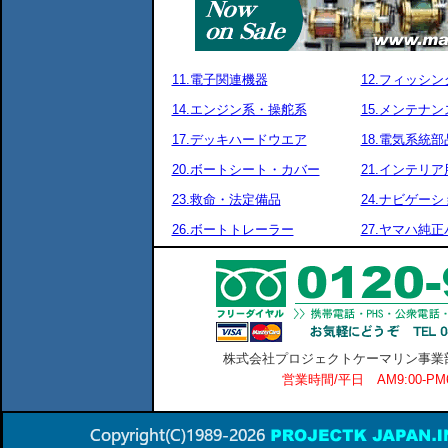
11.電子関連機器
12.フィッシ
14.エンジン系・操舵系
15.メンテナ
17.デッキハードウエア
18.電気系統部
20.ボートシート・カバー
21.インテリア
23.救命・法定備品
24.ナビゲーシ
26.ボートトレーラー
27.ヤマハ純
株式会社プロジェクトケーマリン事業部 横
営業時間/平日 AM9:00-P