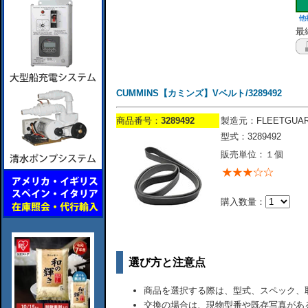
最終
CUMMINS【カミンズ】Vベルト/3289492
商品番号：
3289492
製造元：FLEETGUA
型式：3289492
販売単位：１個
購入数量：
選び方と注意点
商品を選択する際は、型式、スペック、
交換の場合は、現物型番や既存写真があ