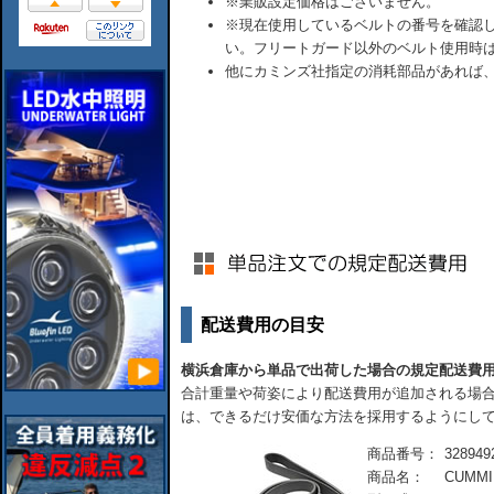
※業販設定価格はございません。
※現在使用しているベルトの番号を確認
い。フリートガード以外のベルト使用時
他にカミンズ社指定の消耗部品があれば
配送費用の目安
横浜倉庫から単品で出荷した場合の規定配送費
合計重量や荷姿により配送費用が追加される場合
は、できるだけ安価な方法を採用するようにし
商品番号：
328949
商品名：
CUMM