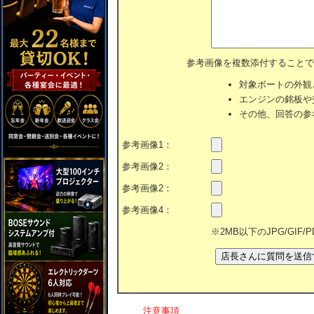
参考画像を複数添付することで
対象ボートの外観
エンジンの銘板や
その他、回答の参
参考画像1：
参考画像2：
参考画像2：
参考画像4：
※2MB以下のJPG/GIF
注意事項