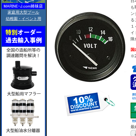
日
も
家庭用大型プール
ン
幼稚園・イベント用
る
１
イ
障
国
※
最終