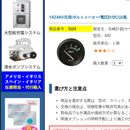
YAZAKI/汎用/ボルトメーター/電圧計/DC12/黒
商品番号：
3124
製造元：矢崎計器(ヤ
型式：420
販売単位：１個
購入数量：
選び方と注意点
商品を選択する際は、型式、スペック、
交換の場合は、現物型番や既存写真があ
類似品でも付属品や接続方式が異なるこ
関連オプションの同時手配により施工や