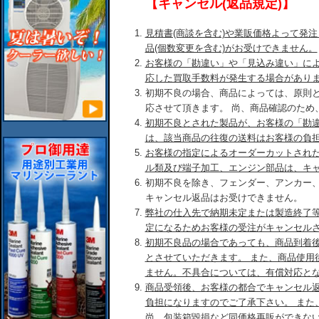
【キャンセル(返品規定)】
見積書(商談を含む)や業販価格よって発
品(個数変更を含む)がお受けできません。
お客様の「勘違い」や「見込み違い」に
応した買取手数料が発生する場合があり
初期不良の場合、商品によっては、原則
応させて頂きます。 尚、商品確認のため
初期不良とされた製品が、お客様の「勘
は、該当商品の往復の送料はお客様の負
お客様の指定によるオーダーカットされ
ル類及び端子加工、エンジン部品は、キ
初期不良を除き、フェンダー、アンカー
キャンセル返品はお受けできません。
弊社の仕入先で納期未定または製造終了
定になるためお客様の受注がキャンセル
初期不良品の場合であっても、商品到着後
とさせていただきます。 また、商品使用
ません。不具合については、有償対応と
商品受領後、お客様の都合でキャンセル
負担になりますのでご了承下さい。 また
尚、包装箱毀損など同価格再販ができな