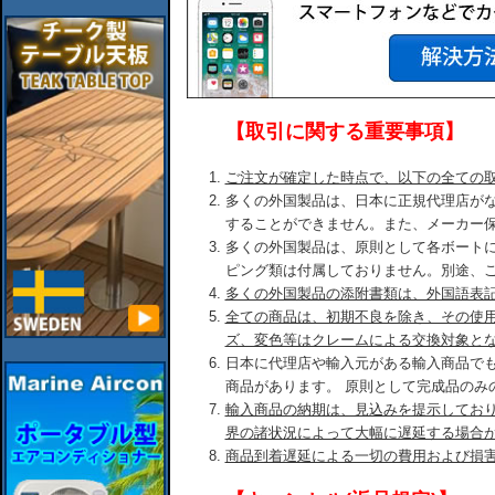
【取引に関する重要事項】
ご注文が確定した時点で、以下の全ての
多くの外国製品は、日本に正規代理店が
することができません。また、メーカー
多くの外国製品は、原則として各ボート
ピング類は付属しておりません。別途、
多くの外国製品の添附書類は、外国語表
全ての商品は、初期不良を除き、その使
ズ、変色等はクレームによる交換対象と
日本に代理店や輸入元がある輸入商品で
商品があります。 原則として完成品のみ
輸入商品の納期は、見込みを提示してお
界の諸状況によって大幅に遅延する場合
商品到着遅延による一切の費用および損