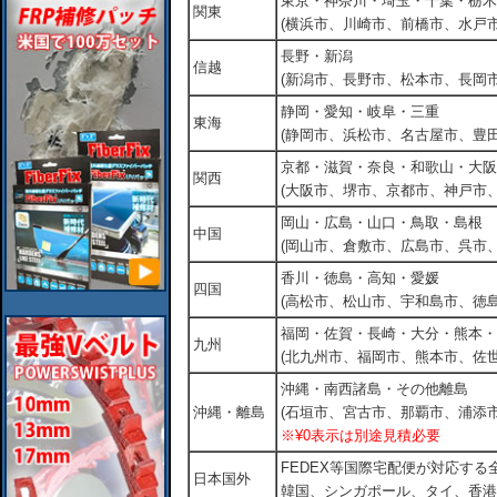
東京・神奈川・埼玉・千葉・栃木
関東
(横浜市、川崎市、前橋市、水戸市
長野・新潟
信越
(新潟市、長野市、松本市、長岡市
静岡・愛知・岐阜・三重
東海
(静岡市、浜松市、名古屋市、豊田
京都・滋賀・奈良・和歌山・大阪
関西
(大阪市、堺市、京都市、神戸市
岡山・広島・山口・鳥取・島根
中国
(岡山市、倉敷市、広島市、呉市
香川・徳島・高知・愛媛
四国
(高松市、松山市、宇和島市、徳島
福岡・佐賀・長崎・大分・熊本・
九州
(北九州市、福岡市、熊本市、佐
沖縄・南西諸島・その他離島
沖縄・離島
(石垣市、宮古市、那覇市、浦添市
※¥0表示は別途見積必要
FEDEX等国際宅配便が対応す
日本国外
韓国、シンガポール、タイ、香港