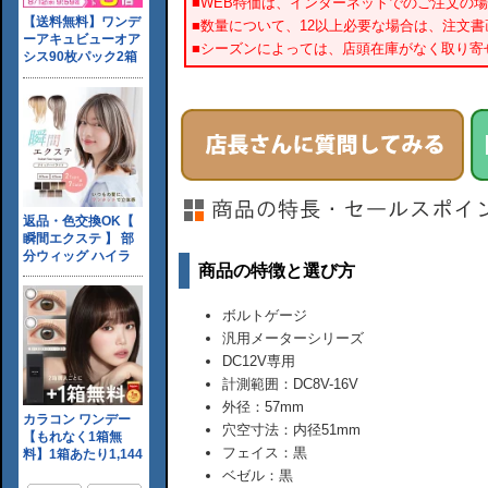
■WEB特価は、インターネットでのご注文の
■数量について、12以上必要な場合は、注文
■シーズンによっては、店頭在庫がなく取り寄
商品の特徴と選び方
ボルトゲージ
汎用メーターシリーズ
DC12V専用
計測範囲：DC8V-16V
外径：57mm
穴空寸法：内径51mm
フェイス：黒
ベゼル：黒