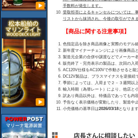
手数料が発生します。
受取拒否によるキャンセルについては、
リストから抹消され、今後の取引ができ
【商品に関する注意事項】
色指定品を除き商品画像と実際のモデル
新年度マイナーチェンジにより画像商品
製造元企業の合併や譲渡などでメーカー
販売終了・完売表示の製品は、次回の入
AC120V仕様をAC100Vで作動させる
DC12V製品は、プラスマイナスを逆接
季節によっては、入荷まで２－３週間以
輸入時期（為替レート）により、他店と
訳あり商品以外は、特価品であっても内
予告なく表示価格が変動したり、製造中
小売価格の基準日は
2026/03/18
となりま