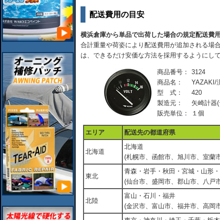
配送費用の目安
横浜倉庫から単品で出荷した場合の規定配送費
合計重量や荷姿により配送費用が追加される場合
は、できるだけ安価な方法を採用するようにし
商品番号：
3124
商品名：
YAZAKI
型 式：
420
製造元：
矢崎計器(
販売単位：
１個
エリア
配送先の都道府県
北海道
北海道
(札幌市、函館市、旭川市、室蘭市
青森・岩手・秋田・宮城・山形・
東北
(仙台市、盛岡市、郡山市、八戸市
富山・石川・福井
北陸
(金沢市、富山市、福井市、高岡市