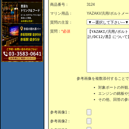
商品番号：
3124
マリン用品：
YAZAKI/汎用/ボルトメー
質問の主旨：
質問：
*必須
参考画像を複数添付することで
対象ボートの外観
エンジンの銘板や
その他、回答の参
参考画像1：
参考画像2：