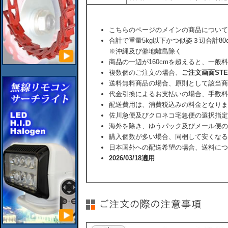
こちらのページのメインの商品について
合計で重量5kg以下かつ似姿３辺合計80
※沖縄及び僻地離島除く
商品の一辺が160cmを超えると、一般
複数個のご注文の場合、
ご注文画面ST
送料無料商品の場合、原則として該当商
代金引換によるお支払いの場合、手数料
配送費用は、消費税込みの料金となりま
佐川急便及びクロネコ宅急便の選択指定
海外を除き、ゆうパック及びメール便の
購入個数が多い場合、同梱して安くなる
日本国外への配送希望の場合、送料につ
2026/03/18適用