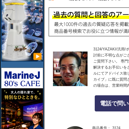
3124/YAZAKI/
討前に不明な点がご
ご質問下さい。 専
解決するお手伝いを
ルにてアドバイス致
カイブ」に既に質問
の場合は、営業時間
電話で問い合
商品番号：
3124