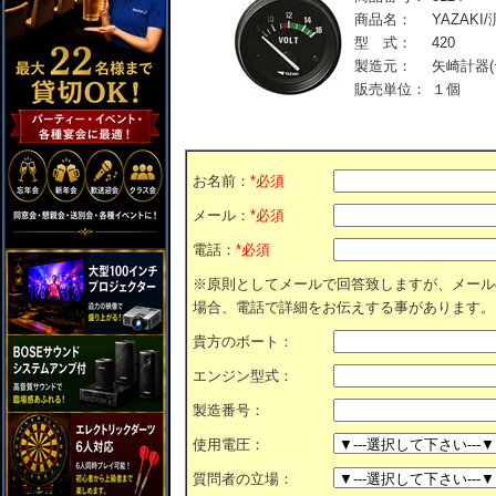
商品名：
YAZAKI
型 式：
420
製造元：
矢崎計器(
販売単位：
１個
お名前：
*必須
メール：
*必須
電話：
*必須
※原則としてメールで回答致しますが、メール
場合、電話で詳細をお伝えする事があります。
貴方のボート：
エンジン型式：
製造番号：
使用電圧：
質問者の立場：