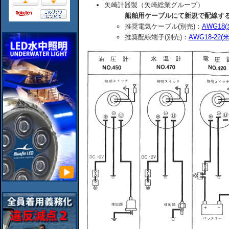
矢崎計器製（矢崎総業グループ）
船舶用ケーブルにて新規で配線す
推奨電気ケーブル(別売)：
AWG1
推奨配線端子(別売)：
AWG18-2