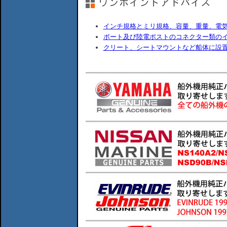
インチ規格とミリ規格、容量、重量、電
ボート及び陸電ポストのコネクター類の
クリート、シートマウントなど船体に設