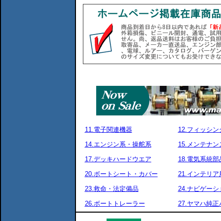
11.電子関連機器
12.フィッシ
14.エンジン系・操舵系
15.メンテナ
17.デッキハードウエア
18.電気系統部
20.ボートシート・カバー
21.インテリア
23.救命・法定備品
24.ナビゲーシ
26.ボートトレーラー
27.ヤマハ純