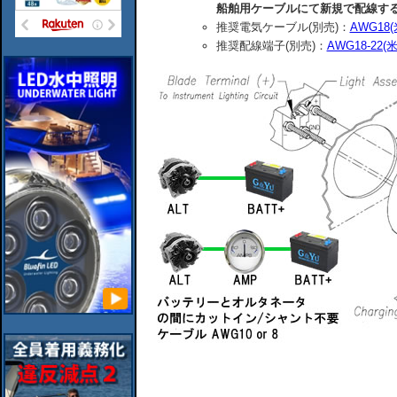
船舶用ケーブルにて新規で配線す
推奨電気ケーブル(別売)：
AWG1
推奨配線端子(別売)：
AWG18-2