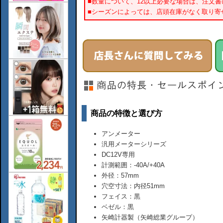
■数量について、12以上必要な場合は、注文
■シーズンによっては、店頭在庫がなく取り寄
商品の特徴と選び方
アンメーター
汎用メーターシリーズ
DC12V専用
計測範囲：-40A/+40A
外径：57mm
穴空寸法：内径51mm
フェイス：黒
ベゼル：黒
矢崎計器製（矢崎総業グループ）