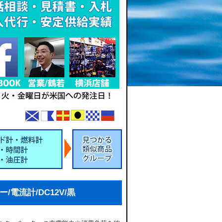
ー/電流計/DC12V/黒