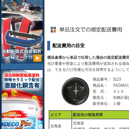
配送費用の目安
横浜倉庫から単品で出荷した場合の規定配送費
合計重量や荷姿により配送費用が追加される場合
は、できるだけ安価な方法を採用するようにし
商品番号：
3123
商品名：
YAZAK
型 式：
４１０
製造元：
矢崎計器(
販売単位：
１個
エリア
配送先の都道府県
北海道
北海道