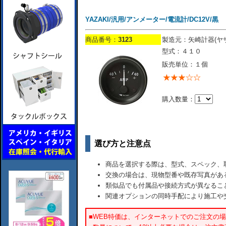
YAZAKI/汎用/アンメーター/電流計/DC12V/黒
商品番号：
3123
製造元：矢崎計器(ヤ
型式：４１０
販売単位：１個
購入数量：
選び方と注意点
商品を選択する際は、型式、スペック、
交換の場合は、現物型番や既存写真があ
類似品でも付属品や接続方式が異なるこ
関連オプションの同時手配により施工や
■WEB特価は、インターネットでのご注文の