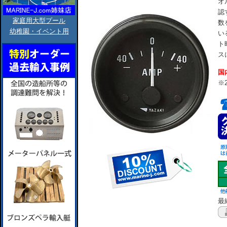
オ
認
家庭用大型プール
数
幼稚園・イベント用
い
ト
スに
国
※
最終