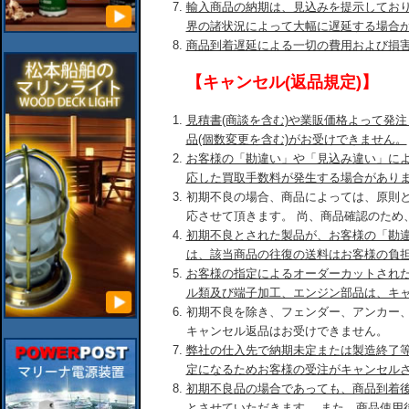
輸入商品の納期は、見込みを提示してお
界の諸状況によって大幅に遅延する場合
商品到着遅延による一切の費用および損
【キャンセル(返品規定)】
見積書(商談を含む)や業販価格よって発
品(個数変更を含む)がお受けできません。
お客様の「勘違い」や「見込み違い」に
応した買取手数料が発生する場合があり
初期不良の場合、商品によっては、原則
応させて頂きます。 尚、商品確認のため
初期不良とされた製品が、お客様の「勘
は、該当商品の往復の送料はお客様の負
お客様の指定によるオーダーカットされ
ル類及び端子加工、エンジン部品は、キ
初期不良を除き、フェンダー、アンカー
キャンセル返品はお受けできません。
弊社の仕入先で納期未定または製造終了
定になるためお客様の受注がキャンセル
初期不良品の場合であっても、商品到着後
とさせていただきます。 また、商品使用