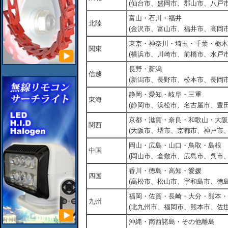
(仙台市、盛岡市、郡山市、八戸市
富山・石川・福井
北陸
(金沢市、富山市、福井市、高岡市
東京・神奈川・埼玉・千葉・栃木
関東
(横浜市、川崎市、前橋市、水戸市
長野・新潟
信越
(新潟市、長野市、松本市、長岡市
静岡・愛知・岐阜・三重
東海
(静岡市、浜松市、名古屋市、豊田
京都・滋賀・奈良・和歌山・大阪
関西
(大阪市、堺市、京都市、神戸市
岡山・広島・山口・鳥取・島根
中国
(岡山市、倉敷市、広島市、呉市
香川・徳島・高知・愛媛
四国
(高松市、松山市、宇和島市、徳島
福岡・佐賀・長崎・大分・熊本・
九州
(北九州市、福岡市、熊本市、佐
沖縄・南西諸島・その他離島