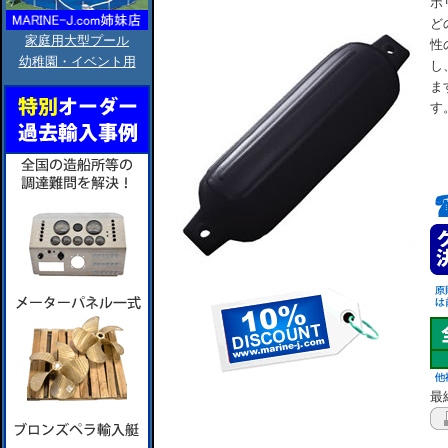
ポ
ど
家庭用大型プール
性
幼稚園・イベント用
し
ま
す
最終