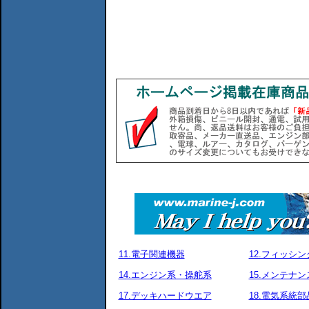
11.電子関連機器
12.フィッシ
14.エンジン系・操舵系
15.メンテナ
17.デッキハードウエア
18.電気系統部