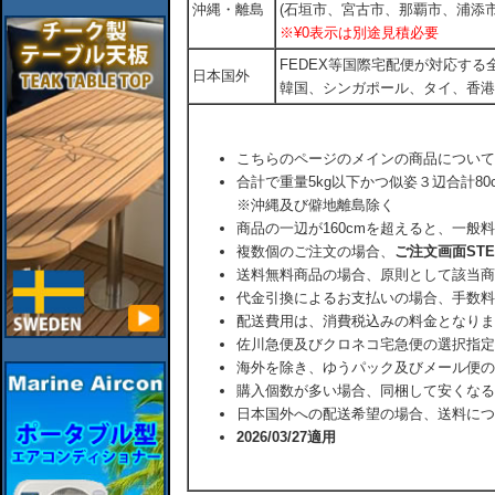
沖縄・離島
(石垣市、宮古市、那覇市、浦添市
※¥0表示は別途見積必要
FEDEX等国際宅配便が対応す
日本国外
韓国、シンガポール、タイ、香港
こちらのページのメインの商品について
合計で重量5kg以下かつ似姿３辺合計80
※沖縄及び僻地離島除く
商品の一辺が160cmを超えると、一般
複数個のご注文の場合、
ご注文画面ST
送料無料商品の場合、原則として該当商
代金引換によるお支払いの場合、手数料
配送費用は、消費税込みの料金となりま
佐川急便及びクロネコ宅急便の選択指定
海外を除き、ゆうパック及びメール便の
購入個数が多い場合、同梱して安くなる
日本国外への配送希望の場合、送料につ
2026/03/27適用