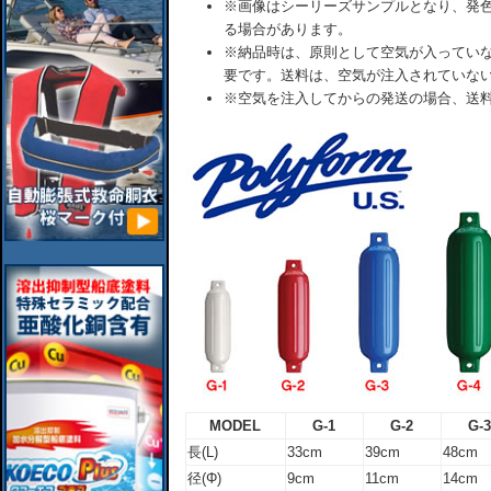
※画像はシーリーズサンプルとなり、発
る場合があります。
※納品時は、原則として空気が入ってい
要です。送料は、空気が注入されていな
※空気を注入してからの発送の場合、送
MODEL
G-1
G-2
G-3
長(L)
33cm
39cm
48cm
径(Φ)
9cm
11cm
14cm