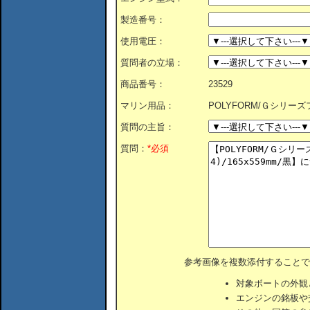
製造番号：
使用電圧：
質問者の立場：
商品番号：
23529
マリン用品：
POLYFORM/Ｇシリーズフェ
質問の主旨：
質問：
*必須
参考画像を複数添付することで
対象ボートの外観
エンジンの銘板や