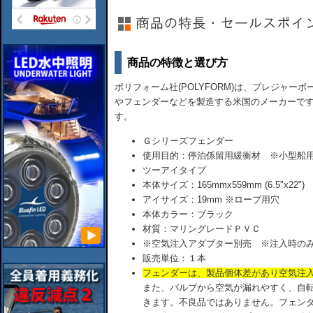
商品の特徴と選び方
ポリフォーム社(POLYFORM)は、プレジャ
やフェンダーなどを製造する米国のメーカーで
す。
Ｇシリーズフェンダー
使用目的：停泊係留用緩衝材 ※小型船
ツーアイタイプ
本体サイズ：165mmx559mm (6.5"x22")
アイサイズ：19mm ※ロープ用穴
本体カラー：ブラック
材質：マリングレードＰＶＣ
※空気注入アダプター別売 ※注入時のみ
販売単位：１本
フェンダーは、製品個体差があり空気注
また、バルブから空気が漏れやすく、自
きます。不良品ではありません。フェン