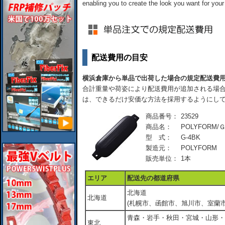
enabling you to create the look you want for your
配送費用の目安
横浜倉庫から単品で出荷した場合の規定配送費
合計重量や荷姿により配送費用が追加される場合
は、できるだけ安価な方法を採用するようにし
商品番号：
23529
商品名：
POLYFORM/
型 式：
G-4BK
製造元：
POLYFORM
販売単位：
1本
エリア
配送先の都道府県
北海道
北海道
(札幌市、函館市、旭川市、室蘭市
青森・岩手・秋田・宮城・山形・
東北