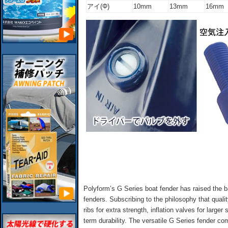
アイ(Φ)
10mm
13mm
16mm
Polyform’s G Series boat fender has raised the bar
fenders. Subscribing to the philosophy that quali
ribs for extra strength, inflation valves for larger
term durability. The versatile G Series fender co