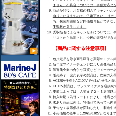
ません。不具合については、有償対応と
商品受領後、お客様の都合でキャンセル
負担になりますのでご了承下さい。 また
尚、包装箱毀損など同価格再販ができな
手数料が発生します。
受取拒否によるキャンセルについては、
リストから抹消され、今後の取引ができ
【商品に関する注意事項】
色指定品を除き商品画像と実際のモデル
新年度マイナーチェンジにより画像商品
製造元企業の合併や譲渡などでメーカー
販売終了・完売表示の製品は、次回の入
AC120V仕様をAC100Vで作動させる
DC12V製品は、プラスマイナスを逆接
季節によっては、入荷まで２－３週間以
輸入時期（為替レート）により、他店と
訳あり商品以外は、特価品であっても内
予告なく表示価格が変動したり、製造中
小売価格の基準日は
2026/03/27
となりま