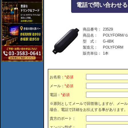
電話で問い合わせる：04
商品番号：
23529
商品名：
POLYFORM/
型 式：
G-4BK
製造元：
POLYFORM
販売単位：
1本
お名前：
*必須
メール：
*必須
電話：
*必須
※原則としてメールで回答致しますが、メール
場合、電話で詳細をお伝えする事があります。
貴方のボート：
エンジン型式：