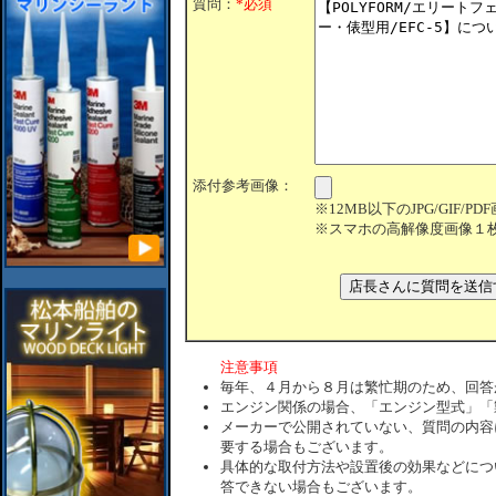
質問：
*必須
添付参考画像：
※12MB以下のJPG/GIF/
※スマホの高解像度画像１
注意事項
毎年、４月から８月は繁忙期のため、回答
エンジン関係の場合、「エンジン型式」「
メーカーで公開されていない、質問の内容
要する場合もございます。
具体的な取付方法や設置後の効果などにつ
答できない場合もございます。