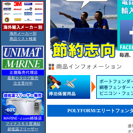
海外メーカー別
商品リスト検索
最新カタログ販売
注文受付中
POLYFORM/エリートフェンダ
マイナス６０度凍結
通
超低温フリーザー
ポ