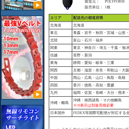
製造元：
POLYFORM
販売単位：
1枚
エリア
配送先の都道府県
北海道
北海道
東北
青森・岩手・秋田・宮城・山形
北陸
富山・石川・福井
関東
東京・神奈川・埼玉・千葉・'栃
信越
長野・新潟
東海
静岡・愛知・岐阜・三重
関西
京都・滋賀・奈良・和歌山・大
中国
岡山・広島・山口・鳥取・島根
四国
香川・徳島・高知・愛媛
九州
福岡・佐賀・長崎・大分・熊本
沖縄・南西諸島・その他離島
沖縄・離島
※\0表示は別途見積必要
日本国外
FEDEX等国際宅配便が対応する