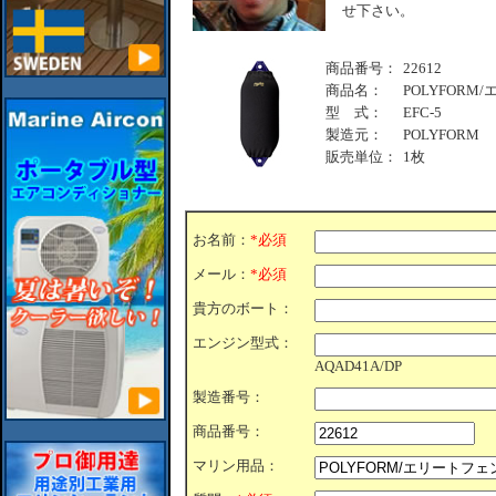
せ下さい。
商品番号：
22612
商品名：
POLYFORM
型 式：
EFC-5
製造元：
POLYFORM
販売単位：
1枚
お名前：
*必須
メール：
*必須
貴方のボート：
エンジン型式：
AQAD41A/DP
製造番号：
商品番号：
マリン用品：