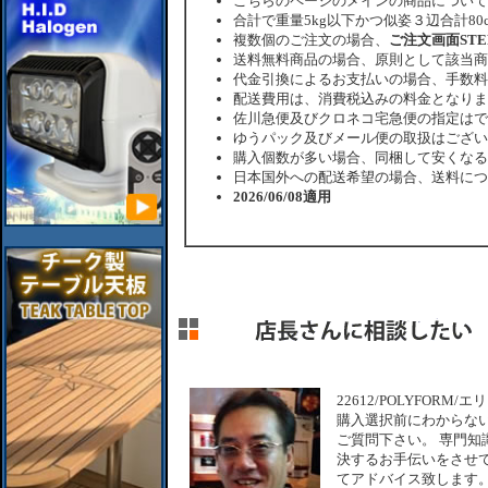
こちらのページのメインの商品について
合計で重量5kg以下かつ似姿３辺合計80
複数個のご注文の場合、
ご注文画面ST
送料無料商品の場合、原則として該当商
代金引換によるお支払いの場合、手数料
配送費用は、消費税込みの料金となりま
佐川急便及びクロネコ宅急便の指定はで
ゆうパック及びメール便の取扱はござい
購入個数が多い場合、同梱して安くなる
日本国外への配送希望の場合、送料につ
2026/06/08適用
22612/POLYFORM
購入選択前にわからな
ご質問下さい。 専門知
決するお手伝いをさせて
てアドバイス致します。