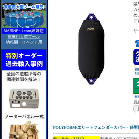
紫
カ
め
に
サ
家庭用大型プール
幼稚園・イベント用
最終
POLYFORM/エリートフェンダーカバー・俵型用/
商品番号：
22612
製造元：POLYFORM