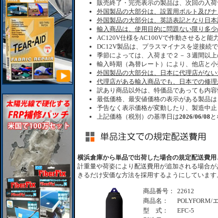
販売終了・完売表示の製品は、次回の入荷
外国製品の大部分は、設置用ボルト及びナ
外国製品の大部分は、英語表記となり日本
輸入商品は、使用目的に問題ない限り多少
AC120V仕様をAC100Vで作動させると
DC12V製品は、プラスマイナスを逆接続
季節によっては、入荷まで２－３週間以上
輸入時期（為替レート）により、他店と小
外国製品の大部分は、日本に代理店がない
代理店がある輸入商品でも、日本での修理
訳あり商品以外は、特価品であっても内容
最低価格、最安値価格の表示がある製品は
予告なく表示価格が変動したり、製造中止
上記価格（税別）の基準日は
2026/06/08
と
横浜倉庫から単品で出荷した場合の規定配送費用
計重量や荷姿により配送費用が追加される場合が
きるだけ安価な方法を採用するようにしています
商品番号：
22612
商品名：
POLYFORM
型 式：
EFC-5