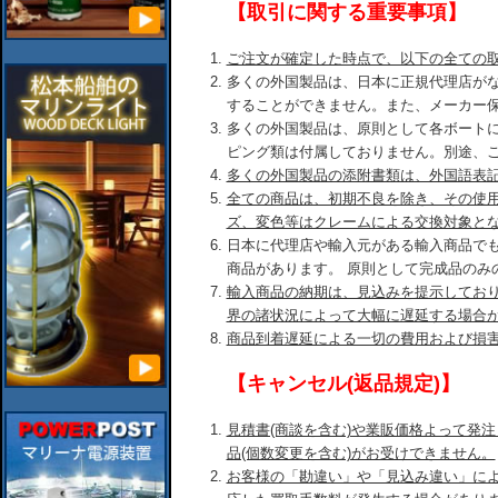
【取引に関する重要事項】
ご注文が確定した時点で、以下の全ての
多くの外国製品は、日本に正規代理店が
することができません。また、メーカー
多くの外国製品は、原則として各ボート
ピング類は付属しておりません。別途、
多くの外国製品の添附書類は、外国語表
全ての商品は、初期不良を除き、その使
ズ、変色等はクレームによる交換対象と
日本に代理店や輸入元がある輸入商品で
商品があります。 原則として完成品のみ
輸入商品の納期は、見込みを提示してお
界の諸状況によって大幅に遅延する場合
商品到着遅延による一切の費用および損
【キャンセル(返品規定)】
見積書(商談を含む)や業販価格よって発
品(個数変更を含む)がお受けできません。
お客様の「勘違い」や「見込み違い」に