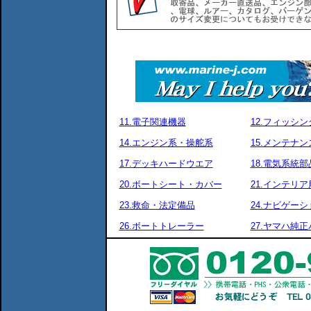
11.電子関連機器
12.フィッシ
14.エンジン系・操舵系
15.メンテナ
17.デッキハードウエア
18.電気系統部
20.ボートシート・カバー
21.インテリア
23.救命・法定備品
24.ナビゲーシ
26.ボートトレーラー
27.ヤマハ純