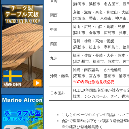
東海
(静岡市、浜松市、名古屋市、豊田
京都・滋賀・奈良・和歌山・大阪
関西
(大阪市、堺市、京都市、神戸市
岡山・広島・山口・鳥取・島根
中国
(岡山市、倉敷市、広島市、呉市
香川・徳島・高知・愛媛
四国
(高松市、松山市、宇和島市、徳島
福岡・佐賀・長崎・大分・熊本・
九州
(北九州市、福岡市、熊本市、佐
沖縄・南西諸島・その他離島
沖縄・離島
(石垣市、宮古市、那覇市、浦添市
※¥0表示は別途見積必要
FEDEX等国際宅配便が対応す
日本国外
韓国、シンガポール、タイ、香港
こちらのページのメインの商品について
合計で重量5kg以下かつ似姿３辺合計80
※沖縄及び僻地離島除く