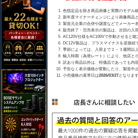
色指定品を除き商品画像と実際のモデル
新年度マイナーチェンジにより画像商品
製造元企業の合併や譲渡などでメーカー
販売終了・完売表示の製品は、次回の入
AC120V仕様をAC100Vで作動させる
DC12V製品は、プラスマイナスを逆接
季節によっては、入荷まで２－３週間以
輸入時期（為替レート）により、他店と
訳あり商品以外は、特価品であっても内
予告なく表示価格が変動したり、製造中
小売価格の基準日は
2026/03/27
となりま