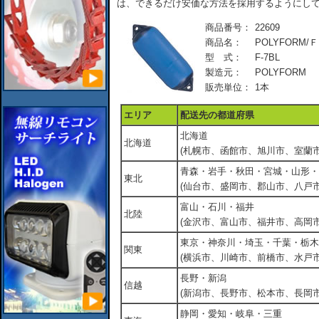
は、できるだけ安価な方法を採用するようにし
商品番号：
22609
商品名：
POLYFORM/Ｆ
型 式：
F-7BL
製造元：
POLYFORM
販売単位：
1本
エリア
配送先の都道府県
北海道
北海道
(札幌市、函館市、旭川市、室蘭市
青森・岩手・秋田・宮城・山形・
東北
(仙台市、盛岡市、郡山市、八戸市
富山・石川・福井
北陸
(金沢市、富山市、福井市、高岡市
東京・神奈川・埼玉・千葉・栃木
関東
(横浜市、川崎市、前橋市、水戸市
長野・新潟
信越
(新潟市、長野市、松本市、長岡市
静岡・愛知・岐阜・三重