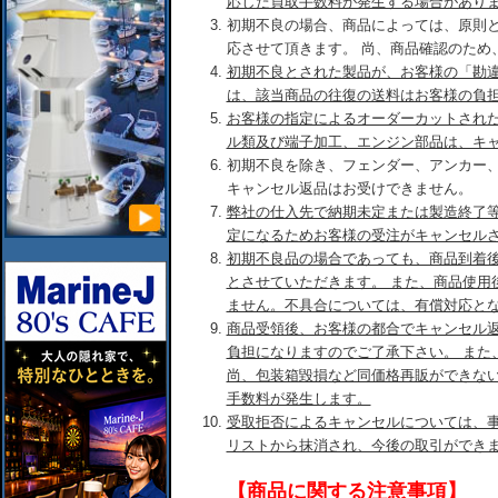
応した買取手数料が発生する場合があり
初期不良の場合、商品によっては、原則
応させて頂きます。 尚、商品確認のため
初期不良とされた製品が、お客様の「勘
は、該当商品の往復の送料はお客様の負
お客様の指定によるオーダーカットされ
ル類及び端子加工、エンジン部品は、キ
初期不良を除き、フェンダー、アンカー
キャンセル返品はお受けできません。
弊社の仕入先で納期未定または製造終了
定になるためお客様の受注がキャンセル
初期不良品の場合であっても、商品到着後
とさせていただきます。 また、商品使用
ません。不具合については、有償対応と
商品受領後、お客様の都合でキャンセル
負担になりますのでご了承下さい。 また
尚、包装箱毀損など同価格再販ができな
手数料が発生します。
受取拒否によるキャンセルについては、
リストから抹消され、今後の取引ができ
【商品に関する注意事項】