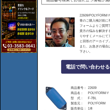
22609/POLYFORM
青のご購入検討前に
フォームよりご質問
貴方の悩みを解決す
りやすくメールにて
と回答のアーカイブ
また、お急ぎの場合
下さい。
電話で問い合わせる：04
商品番号：
22609
商品名：
POLYFORM/Ｆ
型 式：
F-7BL
製造元：
POLYFORM
販売単位：
1本