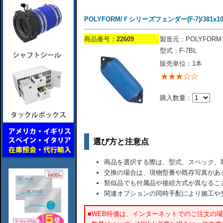
POLYFORM/Ｆシリーズフェンダー(F-7)/381x1
商品番号：
22609
製造元：POLYFORM
型式：F-7BL
販売単位：1本
購入数量：
選び方と注意点
商品を選択する際は、型式、スペック、
交換の場合は、現物型番や既存写真があ
類似品でも付属品や接続方式が異なるこ
関連オプションの同時手配により施工や
■WEB特価は、インターネットでのご注文の