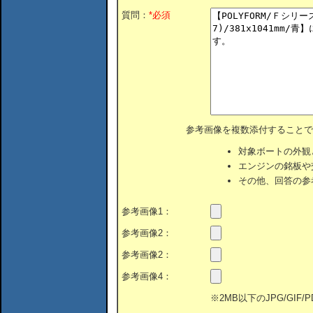
質問：
*必須
参考画像を複数添付することで
対象ボートの外観
エンジンの銘板や
その他、回答の参
参考画像1：
参考画像2：
参考画像2：
参考画像4：
※2MB以下のJPG/GIF