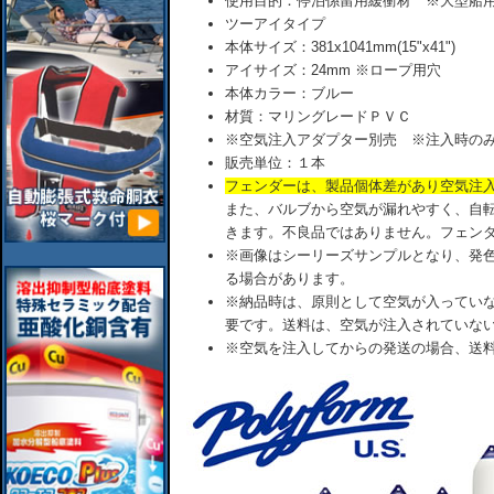
使用目的：停泊係留用緩衝材 ※大型船
ツーアイタイプ
本体サイズ：381x1041mm(15"x41")
アイサイズ：24mm ※ロープ用穴
本体カラー：ブルー
材質：マリングレードＰＶＣ
※空気注入アダプター別売 ※注入時のみ
販売単位：１本
フェンダーは、製品個体差があり空気注
また、バルブから空気が漏れやすく、自
きます。不良品ではありません。フェン
※画像はシーリーズサンプルとなり、発
る場合があります。
※納品時は、原則として空気が入ってい
要です。送料は、空気が注入されていな
※空気を注入してからの発送の場合、送