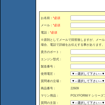
お名前：
*必須
メール：
*必須
電話：
*必須
※原則としてメールで回答致しますが、メール
場合、電話で詳細をお伝えする事があります。
貴方のボート：
エンジン型式：
製造番号：
使用電圧：
質問者の立場：
商品番号：
22609
マリン用品：
POLYFORM/Ｆシリーズフェ
質問の主旨：