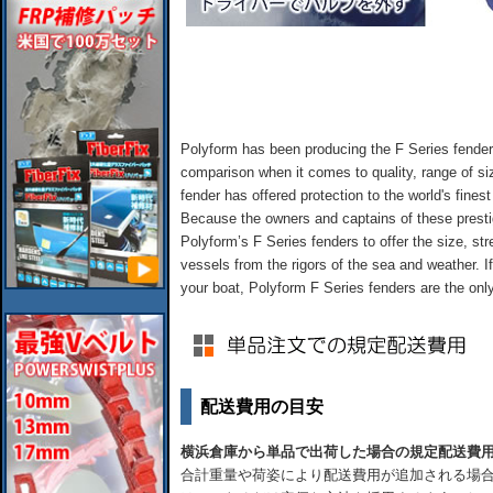
Polyform has been producing the F Series fender 
comparison when it comes to quality, range of si
fender has offered protection to the world's fine
Because the owners and captains of these presti
Polyform’s F Series fenders to offer the size, str
vessels from the rigors of the sea and weather. If
your boat, Polyform F Series fenders are the onl
配送費用の目安
横浜倉庫から単品で出荷した場合の規定配送費
合計重量や荷姿により配送費用が追加される場合