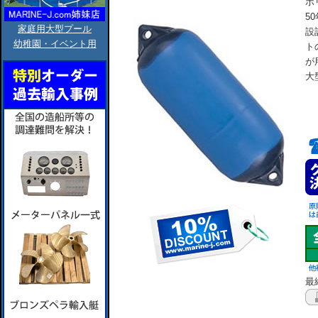
ポ
5
家庭用大型プール
設
幼稚園・イベント用
ト
が
大
最終