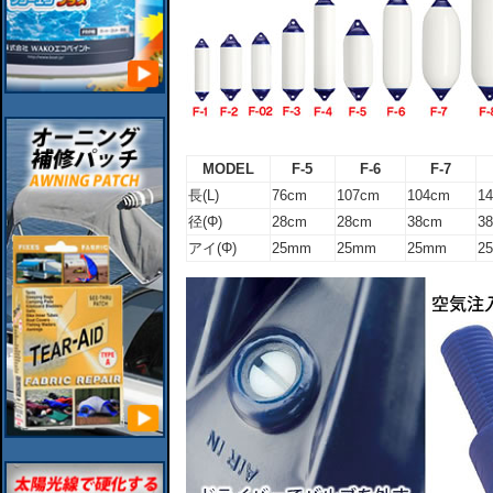
MODEL
F-5
F-6
F-7
長(L)
76cm
107cm
104cm
1
径(Φ)
28cm
28cm
38cm
3
アイ(Φ)
25mm
25mm
25mm
2