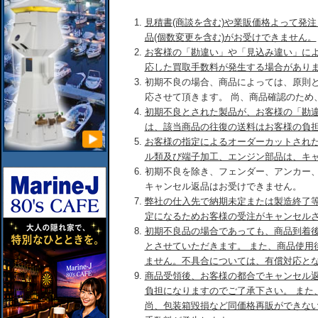
見積書(商談を含む)や業販価格よって発
品(個数変更を含む)がお受けできません。
お客様の「勘違い」や「見込み違い」に
応した買取手数料が発生する場合があり
初期不良の場合、商品によっては、原則
応させて頂きます。 尚、商品確認のため
初期不良とされた製品が、お客様の「勘
は、該当商品の往復の送料はお客様の負
お客様の指定によるオーダーカットされ
ル類及び端子加工、エンジン部品は、キ
初期不良を除き、フェンダー、アンカー
キャンセル返品はお受けできません。
弊社の仕入先で納期未定または製造終了
定になるためお客様の受注がキャンセル
初期不良品の場合であっても、商品到着後
とさせていただきます。 また、商品使用
ません。不具合については、有償対応と
商品受領後、お客様の都合でキャンセル
負担になりますのでご了承下さい。 また
尚、包装箱毀損など同価格再販ができな