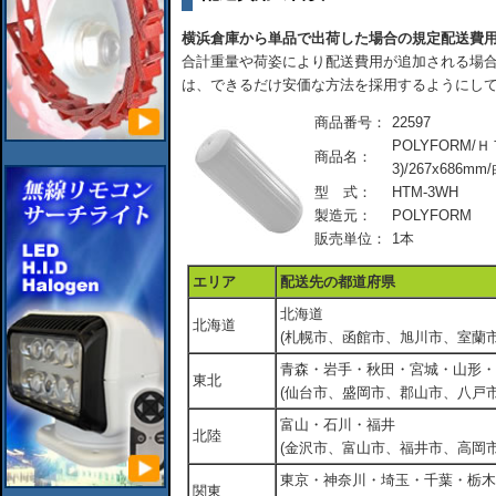
横浜倉庫から単品で出荷した場合の規定配送費
合計重量や荷姿により配送費用が追加される場合
は、できるだけ安価な方法を採用するようにし
商品番号：
22597
POLYFORM/
商品名：
3)/267x686mm
型 式：
HTM-3WH
製造元：
POLYFORM
販売単位：
1本
エリア
配送先の都道府県
北海道
北海道
(札幌市、函館市、旭川市、室蘭市
青森・岩手・秋田・宮城・山形・
東北
(仙台市、盛岡市、郡山市、八戸市
富山・石川・福井
北陸
(金沢市、富山市、福井市、高岡市
東京・神奈川・埼玉・千葉・栃木
関東