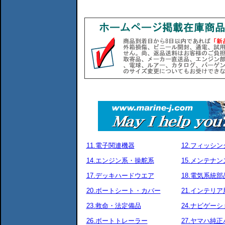
11.電子関連機器
12.フィッシ
14.エンジン系・操舵系
15.メンテナ
17.デッキハードウエア
18.電気系統部
20.ボートシート・カバー
21.インテリア
23.救命・法定備品
24.ナビゲーシ
26.ボートトレーラー
27.ヤマハ純