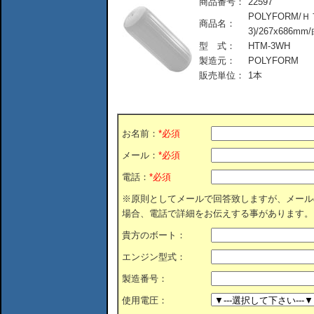
商品番号：
22597
POLYFORM/
商品名：
3)/267x686mm
型 式：
HTM-3WH
製造元：
POLYFORM
販売単位：
1本
お名前：
*必須
メール：
*必須
電話：
*必須
※原則としてメールで回答致しますが、メール
場合、電話で詳細をお伝えする事があります。
貴方のボート：
エンジン型式：
製造番号：
使用電圧：