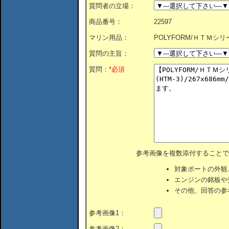
質問者の立場：
商品番号：
22597
マリン用品：
POLYFORM/ＨＴＭシリー
質問の主旨：
質問：
*必須
参考画像を複数添付することで
対象ボートの外観
エンジンの銘板や
その他、回答の参
参考画像1：
参考画像2：