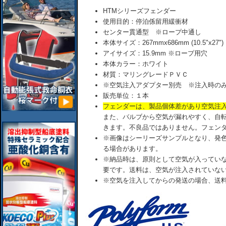
HTMシリーズフェンダー
使用目的：停泊係留用緩衝材
センター貫通型 ※ロープ中通し
本体サイズ：267mmx686mm (10.5"x27")
アイサイズ：15.9mm ※ロープ用穴
本体カラー：ホワイト
材質：マリングレードＰＶＣ
※空気注入アダプター別売 ※注入時のみ
販売単位：１本
フェンダーは、製品個体差があり空気注
また、バルブから空気が漏れやすく、自
きます。不良品ではありません。フェン
※画像はシーリーズサンプルとなり、発
る場合があります。
※納品時は、原則として空気が入ってい
要です。送料は、空気が注入されていな
※空気を注入してからの発送の場合、送