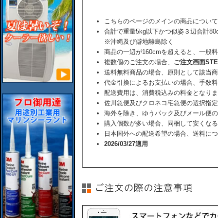
こちらのページのメインの商品について
合計で重量5kg以下かつ似姿３辺合計80
※沖縄及び僻地離島除く
商品の一辺が160cmを超えると、一般
複数個のご注文の場合、
ご注文画面ST
送料無料商品の場合、原則として該当商
代金引換によるお支払いの場合、手数料
配送費用は、消費税込みの料金となりま
佐川急便及びクロネコ宅急便の選択指定
海外を除き、ゆうパック及びメール便の
購入個数が多い場合、同梱して安くなる
日本国外への配送希望の場合、送料につ
2026/03/27適用