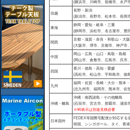
(横浜市、川崎市、前橋市、水戸市
長野・新潟
信越
(新潟市、長野市、松本市、長岡市
静岡・愛知・岐阜・三重
東海
(静岡市、浜松市、名古屋市、豊田
京都・滋賀・奈良・和歌山・大阪
関西
(大阪市、堺市、京都市、神戸市
岡山・広島・山口・鳥取・島根
中国
(岡山市、倉敷市、広島市、呉市
香川・徳島・高知・愛媛
四国
(高松市、松山市、宇和島市、徳島
福岡・佐賀・長崎・大分・熊本・
九州
(北九州市、福岡市、熊本市、佐
沖縄・南西諸島・その他離島
沖縄・離島
(石垣市、宮古市、那覇市、浦添市
※¥0表示は別途見積必要
FEDEX等国際宅配便が対応す
日本国外
韓国、シンガポール、タイ、香港