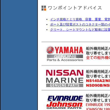
インチ規格とミリ規格、容量、重量、電
ボート及び陸電ポストのコネクター類の
クリート、シートマウントなど船体に設