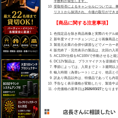
手数料が発生します。
受取拒否によるキャンセルについては、
リストから抹消され、今後の取引ができ
【商品に関する注意事項】
色指定品を除き商品画像と実際のモデル
新年度マイナーチェンジにより画像商品
製造元企業の合併や譲渡などでメーカー
販売終了・完売表示の製品は、次回の入
AC120V仕様をAC100Vで作動させる
DC12V製品は、プラスマイナスを逆接
季節によっては、入荷まで２－３週間以
輸入時期（為替レート）により、他店と
訳あり商品以外は、特価品であっても内
予告なく表示価格が変動したり、製造中
小売価格の基準日は
2026/03/27
となりま