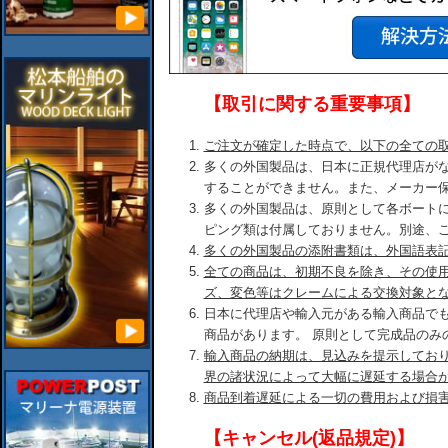
【取引に関する重要事項】
ご注文が確定した時点で、以下の全ての
多くの外国製品は、日本に正規代理店が
することができません。また、メーカー
多くの外国製品は、原則として各ボート
ピング類は付属しておりません。別途、
多くの外国製品の添附書類は、外国語表
全ての商品は、初期不良を除き、その使
ズ、変色等はクレームによる交換対象と
日本に代理店や輸入元がある輸入商品で
商品があります。 原則として完成品のみ
輸入商品の納期は、見込みを提示してお
界の諸状況によって大幅に遅延する場合
商品到着遅延による一切の費用および損
【キャンセル(返品規定)】