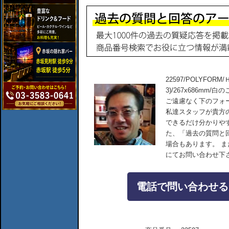
22597/POLYFO
3)/267x686m
ご遠慮なく下のフォ
私達スタッフが貴方
できるだけ分かりや
た、「過去の質問と
場合もあります。 
にてお問い合わせ下
電話で問い合わせる：04