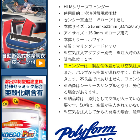
HTMシリーズフェンダー
使用目的：停泊係留用緩衝材
センター貫通型 ※ロープ中通し
本体サイズ：216mmx521mm (8.5"x20.5")
アイサイズ：15.9mm ※ロープ用穴
本体カラー：ホワイト
材質：マリングレードＰＶＣ
※空気注入アダプター別売 ※注入時のみ
販売単位：１本
フェンダーは、製品個体差があり空気注
また、バルブから空気が漏れやすく、自
きます。不良品ではありません。フェン
※画像はシーリーズサンプルとなり、発
る場合があります。
※納品時は、原則として空気が入ってい
要です。送料は、空気が注入されていな
※空気を注入してからの発送の場合、送