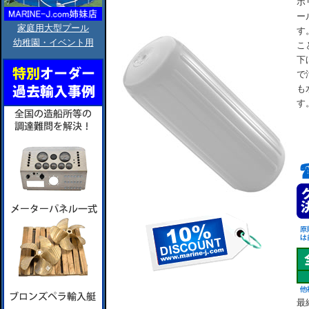
ポ
ー
家庭用大型プール
す
幼稚園・イベント用
こ
下
で
も
す
最終