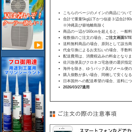
こちらのページのメインの商品について
合計で重量5kg以下かつ似姿３辺合計80
※沖縄及び僻地離島除く
商品の一辺が160cmを超えると、一般
複数個のご注文の場合、
ご注文画面ST
送料無料商品の場合、原則として該当商
代金引換によるお支払いの場合、手数料
配送費用は、消費税込みの料金となりま
佐川急便及びクロネコ宅急便の選択指定
海外を除き、ゆうパック及びメール便の
購入個数が多い場合、同梱して安くなる
日本国外への配送希望の場合、送料につ
2026/03/27適用