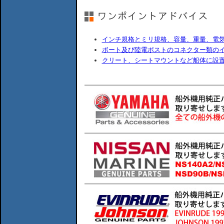
インチ規格とミリ規格、容量、重量、電
ボート及び陸電ポストのコネクター類の
クリート、シートマウントなど船体に設