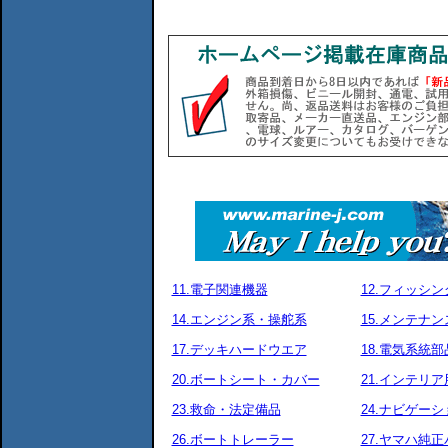
11.電子関連機器
12.フィッシ
14.エンジン系・操舵系
15.メンテナ
17.デッキハードウエア
18.電気系統部
20.ボートシート・カバー
21.インテリア
23.救命・法定備品
24.ナビゲーシ
26.ボートトレーラー
27.ヤマハ純