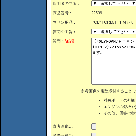
質問者の立場：
商品番号：
22596
マリン用品：
POLYFORM/ＨＴＭシリー
質問の主旨：
質問：
*必須
参考画像を複数添付することで
対象ボートの外観
エンジンの銘板や
その他、回答の参
参考画像1：
参考画像2：