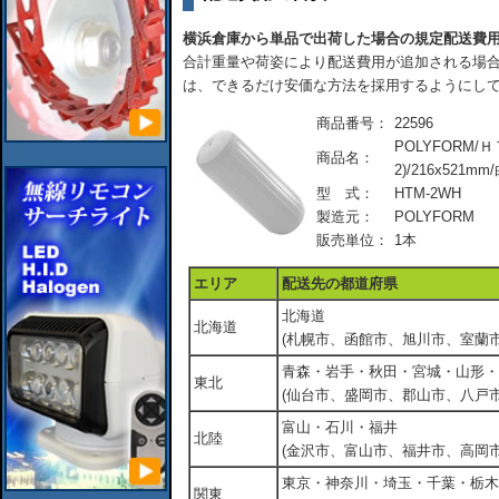
横浜倉庫から単品で出荷した場合の規定配送費
合計重量や荷姿により配送費用が追加される場合
は、できるだけ安価な方法を採用するようにし
商品番号：
22596
POLYFORM/
商品名：
2)/216x521mm
型 式：
HTM-2WH
製造元：
POLYFORM
販売単位：
1本
エリア
配送先の都道府県
北海道
北海道
(札幌市、函館市、旭川市、室蘭市
青森・岩手・秋田・宮城・山形・
東北
(仙台市、盛岡市、郡山市、八戸市
富山・石川・福井
北陸
(金沢市、富山市、福井市、高岡市
東京・神奈川・埼玉・千葉・栃木
関東