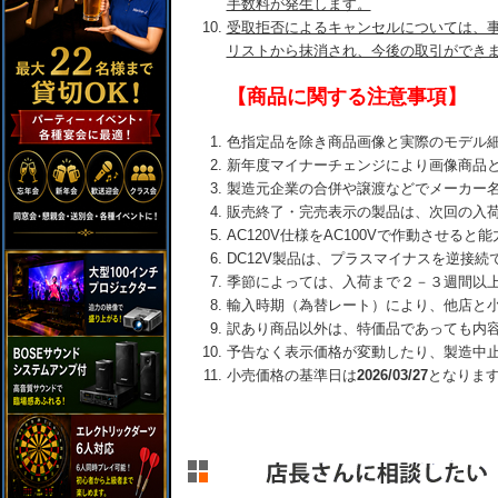
手数料が発生します。
受取拒否によるキャンセルについては、
リストから抹消され、今後の取引ができ
【商品に関する注意事項】
色指定品を除き商品画像と実際のモデル
新年度マイナーチェンジにより画像商品
製造元企業の合併や譲渡などでメーカー
販売終了・完売表示の製品は、次回の入
AC120V仕様をAC100Vで作動させる
DC12V製品は、プラスマイナスを逆接
季節によっては、入荷まで２－３週間以
輸入時期（為替レート）により、他店と
訳あり商品以外は、特価品であっても内
予告なく表示価格が変動したり、製造中
小売価格の基準日は
2026/03/27
となりま