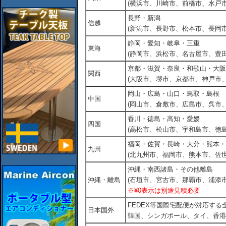
(横浜市、川崎市、前橋市、水戸市
長野・新潟
信越
(新潟市、長野市、松本市、長岡市
静岡・愛知・岐阜・三重
東海
(静岡市、浜松市、名古屋市、豊田
京都・滋賀・奈良・和歌山・大阪
関西
(大阪市、堺市、京都市、神戸市
岡山・広島・山口・鳥取・島根
中国
(岡山市、倉敷市、広島市、呉市
香川・徳島・高知・愛媛
四国
(高松市、松山市、宇和島市、徳島
福岡・佐賀・長崎・大分・熊本・
九州
(北九州市、福岡市、熊本市、佐
沖縄・南西諸島・その他離島
沖縄・離島
(石垣市、宮古市、那覇市、浦添市
※¥0表示は別途見積必要
FEDEX等国際宅配便が対応す
日本国外
韓国、シンガポール、タイ、香港