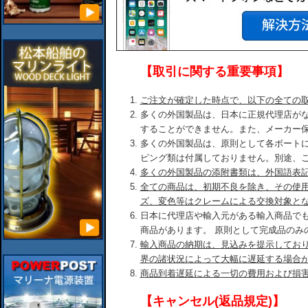
【取引に関する重要事項】
ご注文が確定した時点で、以下の全ての
多くの外国製品は、日本に正規代理店が
することができません。また、メーカー
多くの外国製品は、原則として各ボート
ピング類は付属しておりません。別途、
多くの外国製品の添附書類は、外国語表
全ての商品は、初期不良を除き、その使
ズ、変色等はクレームによる交換対象と
日本に代理店や輸入元がある輸入商品で
商品があります。 原則として完成品のみ
輸入商品の納期は、見込みを提示してお
界の諸状況によって大幅に遅延する場合
商品到着遅延による一切の費用および損
【キャンセル(返品規定)】