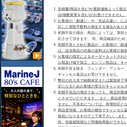
見積書(商談を含む)や業販価格よって発
品(個数変更を含む)がお受けできません。
お客様の「勘違い」や「見込み違い」に
応した買取手数料が発生する場合があり
初期不良の場合、商品によっては、原則
応させて頂きます。 尚、商品確認のため
初期不良とされた製品が、お客様の「勘
は、該当商品の往復の送料はお客様の負
お客様の指定によるオーダーカットされ
ル類及び端子加工、エンジン部品は、キ
初期不良を除き、フェンダー、アンカー
キャンセル返品はお受けできません。
弊社の仕入先で納期未定または製造終了
定になるためお客様の受注がキャンセル
初期不良品の場合であっても、商品到着後
とさせていただきます。 また、商品使用
ません。不具合については、有償対応と
商品受領後、お客様の都合でキャンセル
負担になりますのでご了承下さい。 また
尚、包装箱毀損など同価格再販ができな