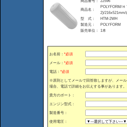
商品番号：
22596
POLYFORM/
商品名：
2)/216x521mm
型 式：
HTM-2WH
製造元：
POLYFORM
販売単位：
1本
お名前：
*必須
メール：
*必須
電話：
*必須
※原則としてメールで回答致しますが、メール
場合、電話で詳細をお伝えする事があります。
貴方のボート：
エンジン型式：
製造番号：
使用電圧：