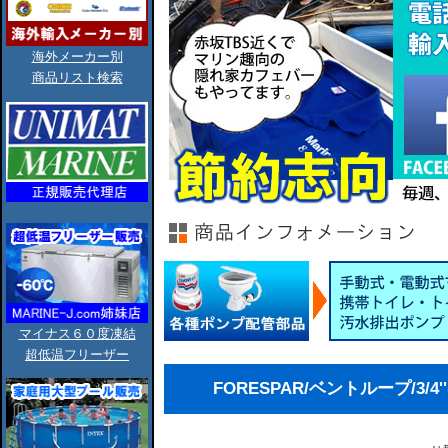
海外メーカー別
商品リスト検索
マイナス６０度凍結
超低温フリーザー
FORESPAR/ベントループ/3/4''