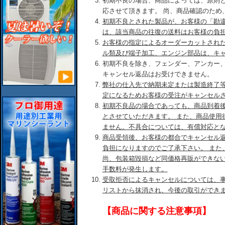
初期不良の場合、商品によっては、原則
応させて頂きます。 尚、商品確認のため
初期不良とされた製品が、お客様の「勘
は、該当商品の往復の送料はお客様の負
お客様の指定によるオーダーカットされ
ル類及び端子加工、エンジン部品は、キ
初期不良を除き、フェンダー、アンカー
キャンセル返品はお受けできません。
弊社の仕入先で納期未定または製造終了
定になるためお客様の受注がキャンセル
初期不良品の場合であっても、商品到着後
とさせていただきます。 また、商品使用
ません。不具合については、有償対応と
商品受領後、お客様の都合でキャンセル
負担になりますのでご了承下さい。 また
尚、包装箱毀損など同価格再販ができな
手数料が発生します。
受取拒否によるキャンセルについては、
リストから抹消され、今後の取引ができ
【商品に関する注意事項】