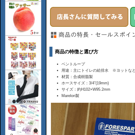
商品の特徴と選び方
ベントループ
用途：主にトイレの給排水 ※ヨットな
材質：合成樹脂製
ホースサイズ：3/4”(19mm)
サイズ：約H102×W95.2mm
Marelon製