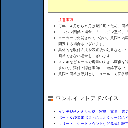
注意事項
毎年、４月から８月は繁忙期のため、回
エンジン関係の場合、「エンジン型式」
メーカーで公開されていない、質問の内
間要する場合もございます。
具体的な取付方法や設置後の効果などに
回答できない場合もございます。
スマホなどメールで容量の大きい画像を
すので、添付の際は事前にご連絡下さい
質問の回答は原則としてメールにて回答
インチ規格とミリ規格、容量、重量、電
ボート及び陸電ポストのコネクター類の
クリート、シートマウントなど船体に設