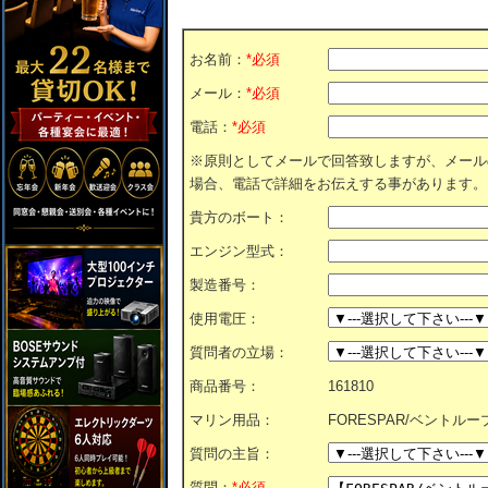
お名前：
*必須
メール：
*必須
電話：
*必須
※原則としてメールで回答致しますが、メール
場合、電話で詳細をお伝えする事があります。
貴方のボート：
エンジン型式：
製造番号：
使用電圧：
質問者の立場：
商品番号：
161810
マリン用品：
FORESPAR/ベントループ/3
質問の主旨：
質問：
*必須