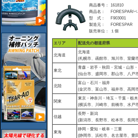
商品番号：
161810
商品名：
FORESPAR/ベ
型 式：
F903001
製造元：
FORESPAR
販売単位：
１個
エリア
配送先の都道府県
北海道
北海道
(札幌市、函館市、旭川市、室蘭市
青森・岩手・秋田・宮城・山形・
東北
(仙台市、盛岡市、郡山市、八戸市
富山・石川・福井
北陸
(金沢市、富山市、福井市、高岡市
東京・神奈川・埼玉・千葉・栃木
関東
(横浜市、川崎市、前橋市、水戸市
長野・新潟
信越
(新潟市、長野市、松本市、長岡市
静岡・愛知・岐阜・三重
東海
(静岡市、浜松市、名古屋市、豊田