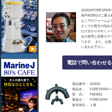
161810/FORESPA
用/F903001の
なく下のフォームよ
タッフが貴方の悩み
だけ分かりやすくメ
去の質問と回答のア
ります。 また、お
い合わせ下さい。
電話で問い合わせる：04
商品番号：
161810
商品名：
FORESPAR/ベ
型 式：
F903001
製造元：
FORESPAR
販売単位：
１個