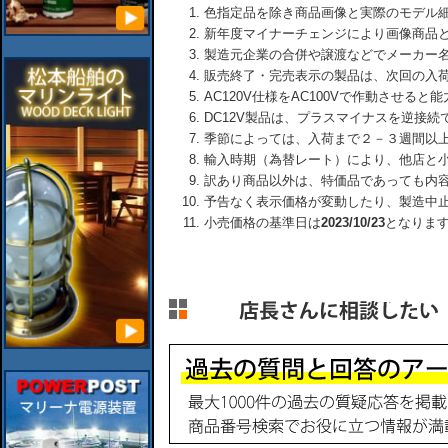
色指定品を除き商品画像と実際のモデル
新年度マイナーチェンジにより画像商品
製造元企業の合併や譲渡などでメーカー
販売終了・完売表示の製品は、次回の入
AC120V仕様をAC100Vで作動させる
DC12V製品は、プラスマイナスを逆接
季節によっては、入荷まで２－３週間以
輸入時期（為替レート）により、他店と
訳あり商品以外は、特価品であっても内
予告なく表示価格が変動したり、製造中
小売価格の基準日は
2023/10/23
となりま