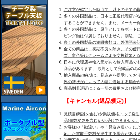
ご注文が確定した時点で、以下の全ての
多くの外国製品は、日本に正規代理店が
することができません。また、メーカー
多くの外国製品は、原則として各ボート
ピング類は付属しておりません。別途、
多くの外国製品の添附書類は、外国語表
全ての商品は、初期不良を除き、その使
ズ、変色等はクレームによる交換対象と
日本に代理店や輸入元がある輸入商品で
商品があります。 原則として完成品のみ
輸入商品の納期は、見込みを提示してお
界の諸状況によって大幅に遅延する場合
商品到着遅延による一切の費用および損
【キャンセル(返品規定)】
見積書(商談を含む)や業販価格よって発
品(個数変更を含む)がお受けできません。
お客様の「勘違い」や「見込み違い」に
応した買取手数料が発生する場合があり