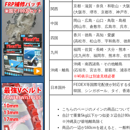
京都・滋賀・奈良・和歌山・大阪
関西
(大阪市、堺市、京都市、神戸市
岡山・広島・山口・鳥取・島根
中国
(岡山市、倉敷市、広島市、呉市
香川・徳島・高知・愛媛
四国
(高松市、松山市、宇和島市、徳島
福岡・佐賀・長崎・大分・熊本・
九州
(北九州市、福岡市、熊本市、佐
沖縄・南西諸島・その他離島
沖縄・離島
(石垣市、宮古市、那覇市、浦添市
※¥0表示は別途見積必要
FEDEX等国際宅配便が対応す
日本国外
韓国、シンガポール、タイ、香港
こちらのページのメインの商品について
合計で重量5kg以下かつ似姿３辺合計80
※沖縄及び僻地離島除く
商品の一辺が160cmを超えると、一般