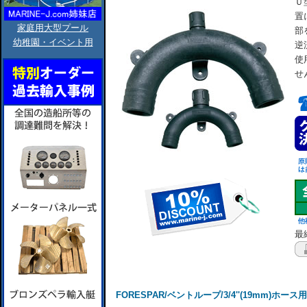
Ｕ
置
家庭用大型プール
部
幼稚園・イベント用
逆
使
せ
最終
FORESPAR/ベントループ/3/4''(19mm)ホース用/