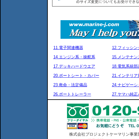
11.電子関連機器
12.フィッシ
14.エンジン系・操舵系
15.メンテナ
17.デッキハードウエア
18.電気系統部
20.ボートシート・カバー
21.インテリア
23.救命・法定備品
24.ナビゲーシ
26.ボートトレーラー
27.ヤマハ純
株式会社プロジェクトケーマリン事業部 横