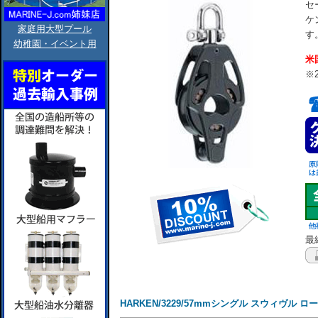
セ
ケ
家庭用大型プール
す
幼稚園・イベント用
米
※
最終
HARKEN/3229/57mmシングル スウィヴル 