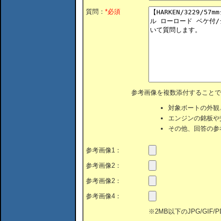
質問：
*必須
参考画像を複数添付することで
対象ボートの外観
エンジンの銘板や
その他、回答の参
参考画像1：
参考画像2：
参考画像2：
参考画像4：
※2MB以下のJPG/GIF