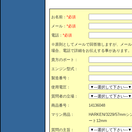
お名前：
*必須
メール：
*必須
電話：
*必須
※原則としてメールで回答致しますが、メール
場合、電話で詳細をお伝えする事があります。
貴方のボート：
エンジン型式：
製造番号：
使用電圧：
質問者の立場：
商品番号：
14136048
マリン用品：
HARKEN/3229/57
ート12mm
質問の主旨：