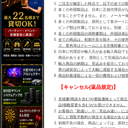
ご注文が確定した時点で、以下の全ての
多くの外国製品は、日本に正規代理店が
することができません。また、メーカー
多くの外国製品は、原則として各ボート
ピング類は付属しておりません。別途、
多くの外国製品の添附書類は、外国語表
全ての商品は、初期不良を除き、その使
ズ、変色等はクレームによる交換対象と
日本に代理店や輸入元がある輸入商品で
商品があります。 原則として完成品のみ
輸入商品の納期は、見込みを提示してお
界の諸状況によって大幅に遅延する場合
商品到着遅延による一切の費用および損
【キャンセル(返品規定)】
見積書(商談を含む)や業販価格よって発
品(個数変更を含む)がお受けできません。
お客様の「勘違い」や「見込み違い」に
応した買取手数料が発生する場合があり
初期不良の場合、商品によっては、原則