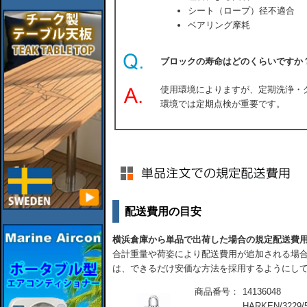
シート（ロープ）径不適合
ベアリング摩耗
ブロックの寿命はどのくらいですか
使用環境によりますが、定期洗浄・
環境では定期点検が重要です。
配送費用の目安
横浜倉庫から単品で出荷した場合の規定配送費
合計重量や荷姿により配送費用が追加される場合
は、できるだけ安価な方法を採用するようにし
商品番号：
14136048
HARKEN/32