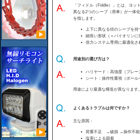
「フィドル（Fiddle）」とは、ヨ
異なる2つのシーブ（滑車）が一体
を指します。
上下に異なる径のシーブを持
細長い形状（＝バイオリンに似てい
倍力システム専用に最適化さ
用途別の選び方は？
ハリヤード：高強度（プレー
シート：操作性重視（ボール
用途により最適な構造が異なります
よくあるトラブルは何ですか？
主な原因：
荷重不足 →破損 →操作不能
塩害による固着