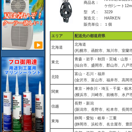
商品名：
ケ付/シート12m
型 式：
3229
製造元：
HARKEN
販売単位：
１個
エリア
配送先の都道府県
北海道
北海道
(札幌市、函館市、旭川市、室蘭市
青森・岩手・秋田・宮城・山形・
東北
(仙台市、盛岡市、郡山市、八戸市
富山・石川・福井
北陸
(金沢市、富山市、福井市、高岡市
東京・神奈川・埼玉・千葉・栃木
関東
(横浜市、川崎市、前橋市、水戸市
長野・新潟
信越
(新潟市、長野市、松本市、長岡市
静岡・愛知・岐阜・三重
東海
(静岡市、浜松市、名古屋市、豊田