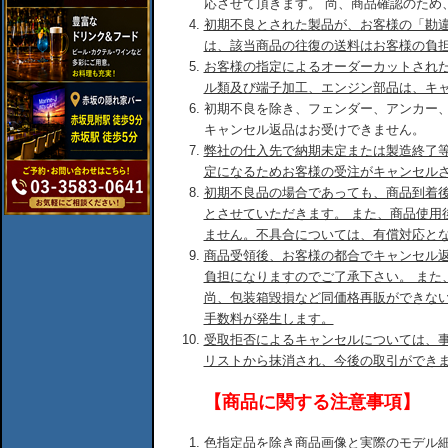
応させて頂きます。 尚、商品確認のため
初期不良とされた製品が、お客様の「勘
は、該当商品の往復の送料はお客様の負
お客様の指定によるオーダーカットされ
ル類及び端子加工、エンジン部品は、キ
初期不良を除き、フェンダー、アンカー
キャンセル返品はお受けできません。
弊社の仕入先で納期未定または製造終了
定になるためお客様の受注がキャンセル
初期不良品の場合であっても、商品到着後
とさせていただきます。 また、商品使用
ません。不具合については、有償対応と
商品受領後、お客様の都合でキャンセル
負担になりますのでご了承下さい。 また
尚、包装箱毀損など同価格再販ができな
手数料が発生します。
受取拒否によるキャンセルについては、
リストから抹消され、今後の取引ができ
【商品に関する注意事項】
色指定品を除き商品画像と実際のモデル