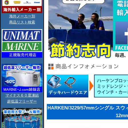
海外メーカー別
商品リスト検索
マイナス６０度凍結
超低温フリーザー
HARKEN/3229/57mmシングル 
12m