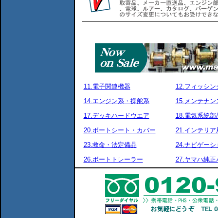
11.電子関連機器
12.フィッシ
14.エンジン系・操舵系
15.メンテナ
17.デッキハードウエア
18.電気系統部
20.ボートシート・カバー
21.インテリア
23.救命・法定備品
24.ナビゲーシ
26.ボートトレーラー
27.ヤマハ純