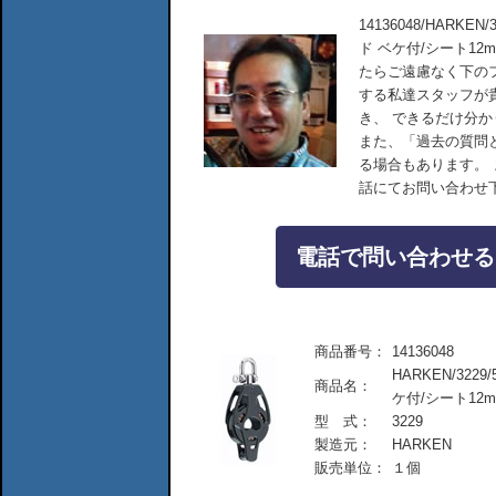
14136048/HARK
ド ベケ付/シート1
たらご遠慮なく下の
する私達スタッフが
き、 できるだけ分
また、「過去の質問
る場合もあります。
話にてお問い合わせ
電話で問い合わせる：04
商品番号：
14136048
HARKEN/32
商品名：
ケ付/シート12m
型 式：
3229
製造元：
HARKEN
販売単位：
１個