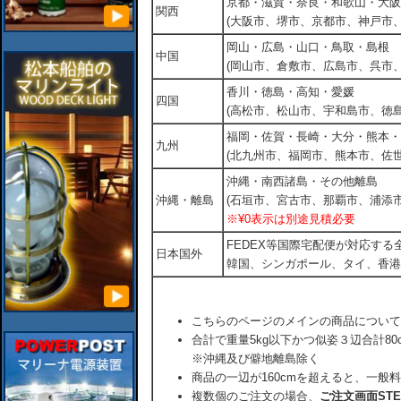
京都・滋賀・奈良・和歌山・大阪
関西
(大阪市、堺市、京都市、神戸市
岡山・広島・山口・鳥取・島根
中国
(岡山市、倉敷市、広島市、呉市
香川・徳島・高知・愛媛
四国
(高松市、松山市、宇和島市、徳島
福岡・佐賀・長崎・大分・熊本・
九州
(北九州市、福岡市、熊本市、佐
沖縄・南西諸島・その他離島
沖縄・離島
(石垣市、宮古市、那覇市、浦添市
※¥0表示は別途見積必要
FEDEX等国際宅配便が対応す
日本国外
韓国、シンガポール、タイ、香港
こちらのページのメインの商品について
合計で重量5kg以下かつ似姿３辺合計80
※沖縄及び僻地離島除く
商品の一辺が160cmを超えると、一般
複数個のご注文の場合、
ご注文画面ST