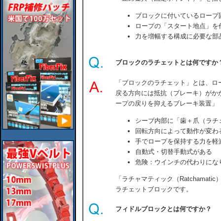
ブロックに付いているロープ
ロープの「スタート地点」を
力を増幅する構成に必要な部
ブロックのラチェットとは何ですか
「ブロックのラチェット」とは、ロ
戻る方向には抵抗（ブレーキ）がか
ープの戻りを抑えるブレーキ装置」
シーブ内部に「歯＋爪（ラチ
回転方向によって動作が変わ
手でロープを保持する力を軽
自動式・切替手動式がある
危険：ウインチの代わりにな
「ラチャマティック（Ratchamati
ラチェットブロックです。
フィドルブロックとは何ですか？