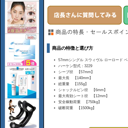
商品の特徴と選び方
57mmシングル スウィヴル ローロード 
ハーケン型式：3229
シーブ径 【57mm】
最大長 【140mm】
総重量 【155g】
シャックルピン径 【6mm】
最大有効シート径 【12mm】
安全稼動荷重 【750kg】
破断荷重 【1500kg】