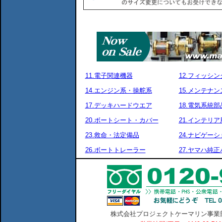
11.電子関連機器
12.フィッシ
14.エンジン系・操舵系
15.メンテナ
17.デッキハードウエア
18.電気系統部
20.ボートシート・カバー
21.インテリア
23.救命・法定備品
24.ナビゲーシ
26.ボートトレーラー
27.ヤマハ純
株式会社プロジェクトケーマリン事業部 横