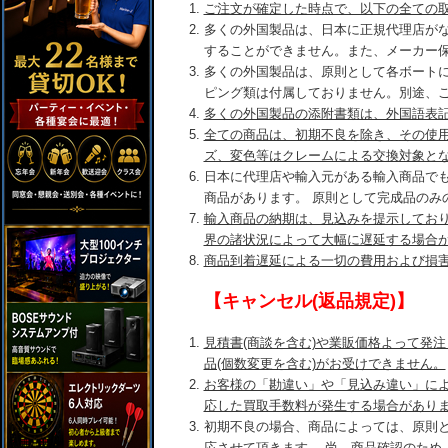
ご注文が確定した時点で、以下の全ての
多くの外国製品は、日本に正規代理店が
することができません。また、メーカー
多くの外国製品は、原則として各ボート
ピング類は付属しておりません。別途、
多くの外国製品の添附書類は、外国語表
全ての商品は、初期不良を除き、その使
ズ、変色等はクレームによる交換対象と
日本に代理店や輸入元がある輸入商品で
商品があります。 原則として完成品のみ
輸入商品の納期は、見込みを提示してお
界の諸状況によって大幅に遅延する場合
商品到着遅延による一切の費用および損
【キャンセル(返品規定)】
見積書(商談を含む)や業販価格よって発
品(個数変更を含む)がお受けできません。
お客様の「勘違い」や「見込み違い」に
応した買取手数料が発生する場合があり
初期不良の場合、商品によっては、原則
応させて頂きます。 尚、商品確認のため