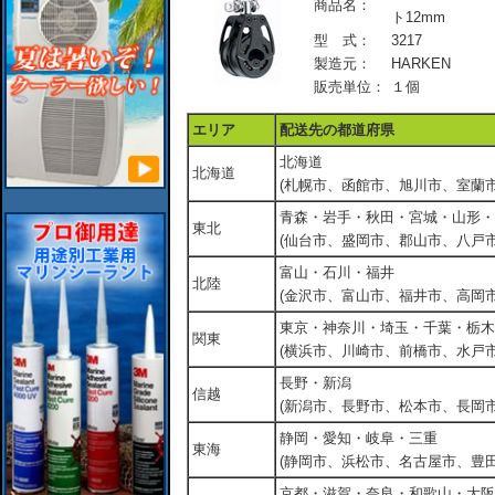
商品名：
ト12mm
型 式：
3217
製造元：
HARKEN
販売単位：
１個
エリア
配送先の都道府県
北海道
北海道
(札幌市、函館市、旭川市、室蘭市
青森・岩手・秋田・宮城・山形・
東北
(仙台市、盛岡市、郡山市、八戸市
富山・石川・福井
北陸
(金沢市、富山市、福井市、高岡市
東京・神奈川・埼玉・千葉・栃木
関東
(横浜市、川崎市、前橋市、水戸市
長野・新潟
信越
(新潟市、長野市、松本市、長岡市
静岡・愛知・岐阜・三重
東海
(静岡市、浜松市、名古屋市、豊田
京都・滋賀・奈良・和歌山・大阪