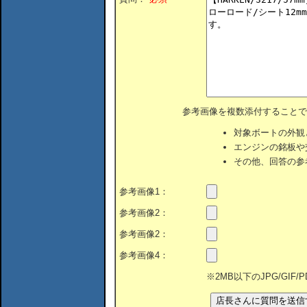
参考画像を複数添付することで
対象ボートの外観
エンジンの銘板や
その他、回答の参
参考画像1：
参考画像2：
参考画像2：
参考画像4：
※2MB以下のJPG/GIF