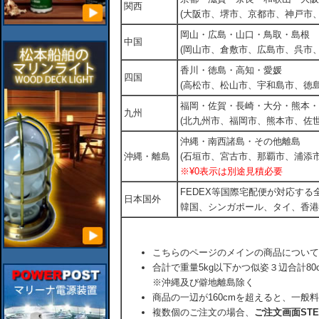
関西
(大阪市、堺市、京都市、神戸市
岡山・広島・山口・鳥取・島根
中国
(岡山市、倉敷市、広島市、呉市
香川・徳島・高知・愛媛
四国
(高松市、松山市、宇和島市、徳島
福岡・佐賀・長崎・大分・熊本・
九州
(北九州市、福岡市、熊本市、佐
沖縄・南西諸島・その他離島
沖縄・離島
(石垣市、宮古市、那覇市、浦添市
※¥0表示は別途見積必要
FEDEX等国際宅配便が対応す
日本国外
韓国、シンガポール、タイ、香港
こちらのページのメインの商品について
合計で重量5kg以下かつ似姿３辺合計80
※沖縄及び僻地離島除く
商品の一辺が160cmを超えると、一般
複数個のご注文の場合、
ご注文画面ST