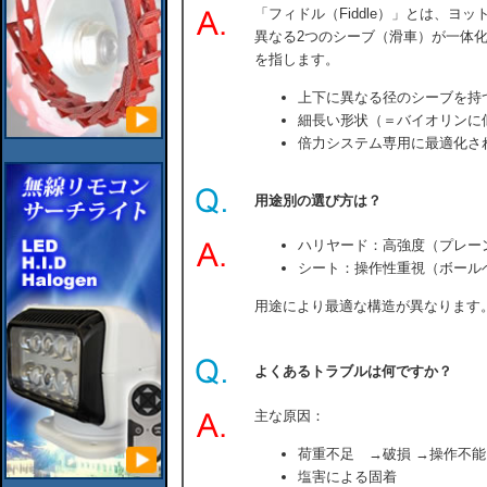
「フィドル（Fiddle）」とは、ヨ
異なる2つのシーブ（滑車）が一体
を指します。
上下に異なる径のシーブを持
細長い形状（＝バイオリンに似てい
倍力システム専用に最適化さ
用途別の選び方は？
ハリヤード：高強度（プレー
シート：操作性重視（ボール
用途により最適な構造が異なります
よくあるトラブルは何ですか？
主な原因：
荷重不足 →破損 →操作不能
塩害による固着