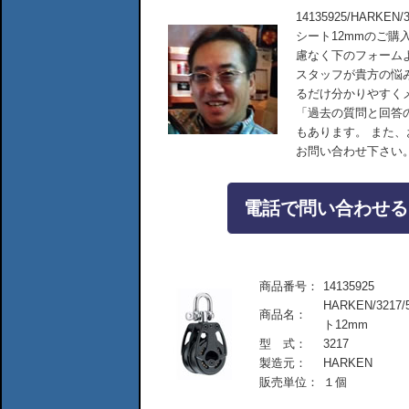
14135925/HARK
シート12mmのご購
慮なく下のフォーム
スタッフが貴方の悩
るだけ分かりやすく
「過去の質問と回答
もあります。 また
お問い合わせ下さい
電話で問い合わせる：04
商品番号：
14135925
HARKEN/32
商品名：
ト12mm
型 式：
3217
製造元：
HARKEN
販売単位：
１個