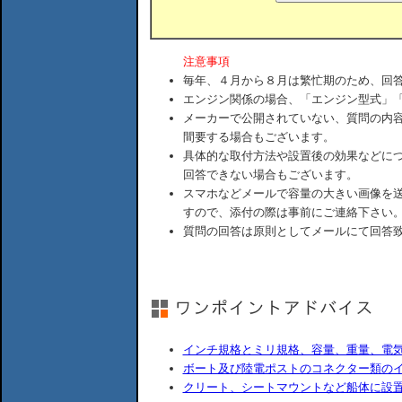
注意事項
毎年、４月から８月は繁忙期のため、回
エンジン関係の場合、「エンジン型式」
メーカーで公開されていない、質問の内
間要する場合もございます。
具体的な取付方法や設置後の効果などに
回答できない場合もございます。
スマホなどメールで容量の大きい画像を
すので、添付の際は事前にご連絡下さい
質問の回答は原則としてメールにて回答
インチ規格とミリ規格、容量、重量、電
ボート及び陸電ポストのコネクター類の
クリート、シートマウントなど船体に設