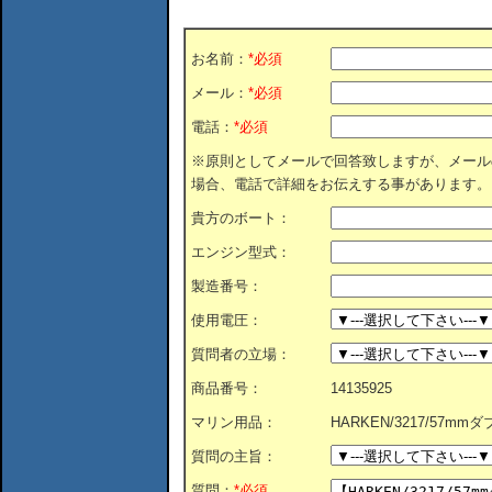
お名前：
*必須
メール：
*必須
電話：
*必須
※原則としてメールで回答致しますが、メール
場合、電話で詳細をお伝えする事があります。
貴方のボート：
エンジン型式：
製造番号：
使用電圧：
質問者の立場：
商品番号：
14135925
マリン用品：
HARKEN/3217/57m
質問の主旨：
質問：
*必須