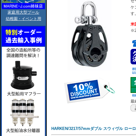
セ
ケ
家庭用大型プール
す
幼稚園・イベント用
米
※
最終
HARKEN/3217/57mmダブル スウィヴル ロー