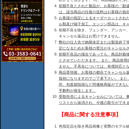
初期不良とされた製品が、お客様の「勘
は、該当商品の往復の送料はお客様の負
お客様の指定によるオーダーカットされ
ル類及び端子加工、エンジン部品は、キ
初期不良を除き、フェンダー、アンカー
キャンセル返品はお受けできません。
弊社の仕入先で納期未定または製造終了
定になるためお客様の受注がキャンセル
初期不良品の場合であっても、商品到着後
とさせていただきます。 また、商品使用
ません。不具合については、有償対応と
商品受領後、お客様の都合でキャンセル
負担になりますのでご了承下さい。 また
尚、包装箱毀損など同価格再販ができな
手数料が発生します。
受取拒否によるキャンセルについては、
リストから抹消され、今後の取引ができ
【商品に関する注意事項】
色指定品を除き商品画像と実際のモデル