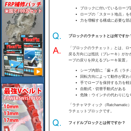
ブロックに付いているロープ
ロープの「スタート地点」を
力を増幅する構成に必要な部
ブロックのラチェットとは何ですか
「ブロックのラチェット」とは、ロ
戻る方向には抵抗（ブレーキ）がか
ープの戻りを抑えるブレーキ装置」
シーブ内部に「歯＋爪（ラチ
回転方向によって動作が変わ
手でロープを保持する力を軽
自動式・切替手動式がある
危険：ウインチの代わりにな
「ラチャマティック（Ratchamati
ラチェットブロックです。
フィドルブロックとは何ですか？