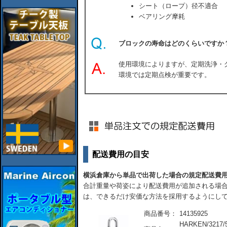
シート（ロープ）径不適合
ベアリング摩耗
ブロックの寿命はどのくらいですか
使用環境によりますが、定期洗浄・
環境では定期点検が重要です。
配送費用の目安
横浜倉庫から単品で出荷した場合の規定配送費
合計重量や荷姿により配送費用が追加される場合
は、できるだけ安価な方法を採用するようにし
商品番号：
14135925
HARKEN/32