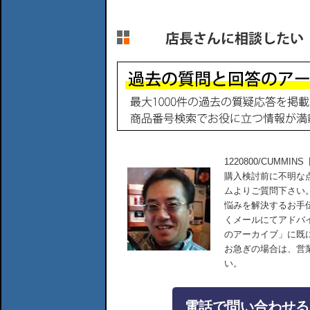
1220800/CUMM
購入検討前に不明な
ムよりご質問下さい
悩みを解決するお手
くメールにてアドバ
のアーカイブ」に既
お急ぎの場合は、営
い。
電話で問い合わせる：04