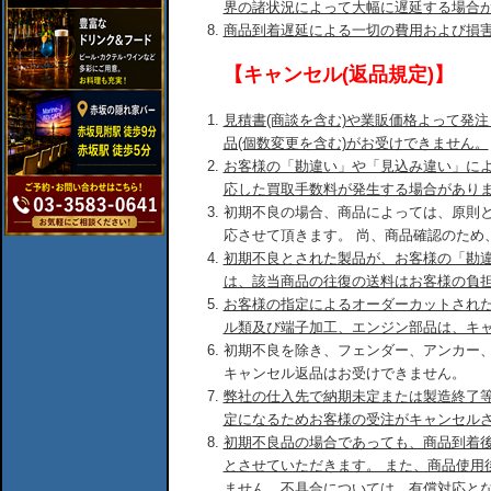
界の諸状況によって大幅に遅延する場合
商品到着遅延による一切の費用および損
【キャンセル(返品規定)】
見積書(商談を含む)や業販価格よって発
品(個数変更を含む)がお受けできません。
お客様の「勘違い」や「見込み違い」に
応した買取手数料が発生する場合があり
初期不良の場合、商品によっては、原則
応させて頂きます。 尚、商品確認のため
初期不良とされた製品が、お客様の「勘
は、該当商品の往復の送料はお客様の負
お客様の指定によるオーダーカットされ
ル類及び端子加工、エンジン部品は、キ
初期不良を除き、フェンダー、アンカー
キャンセル返品はお受けできません。
弊社の仕入先で納期未定または製造終了
定になるためお客様の受注がキャンセル
初期不良品の場合であっても、商品到着後
とさせていただきます。 また、商品使用
ません。不具合については、有償対応と