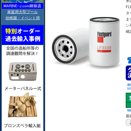
米
F
家庭用大型プール
タ
幼稚園・イベント用
ま
ン
確
最終