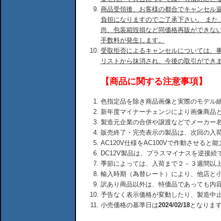
商品受領後、お客様の都合でキャンセル
負担になりますのでご了承下さい。 また
尚、包装箱毀損など同価格再販ができな
手数料が発生します。
受取拒否によるキャンセルについては、
リストから抹消され、今後の取引ができ
【商品に関する注意事項】
色指定品を除き商品画像と実際のモデル
新年度マイナーチェンジにより画像商品
製造元企業の合併や譲渡などでメーカー
販売終了・完売表示の製品は、次回の入
AC120V仕様をAC100Vで作動させる
DC12V製品は、プラスマイナスを逆接
季節によっては、入荷まで２－３週間以
輸入時期（為替レート）により、他店と
訳あり商品以外は、特価品であっても内
予告なく表示価格が変動したり、製造中
小売価格の基準日は
2024/02/18
となりま