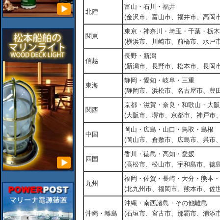
富山・石川・福井
北陸
(金沢市、富山市、福井市、高岡市
東京・神奈川・埼玉・千葉・栃木
関東
(横浜市、川崎市、前橋市、水戸市
長野・新潟
信越
(新潟市、長野市、松本市、長岡市
静岡・愛知・岐阜・三重
東海
(静岡市、浜松市、名古屋市、豊田
京都・滋賀・奈良・和歌山・大阪
関西
(大阪市、堺市、京都市、神戸市
岡山・広島・山口・鳥取・島根
中国
(岡山市、倉敷市、広島市、呉市
香川・徳島・高知・愛媛
四国
(高松市、松山市、宇和島市、徳島
福岡・佐賀・長崎・大分・熊本・
九州
(北九州市、福岡市、熊本市、佐
沖縄・南西諸島・その他離島
沖縄・離島
(石垣市、宮古市、那覇市、浦添市