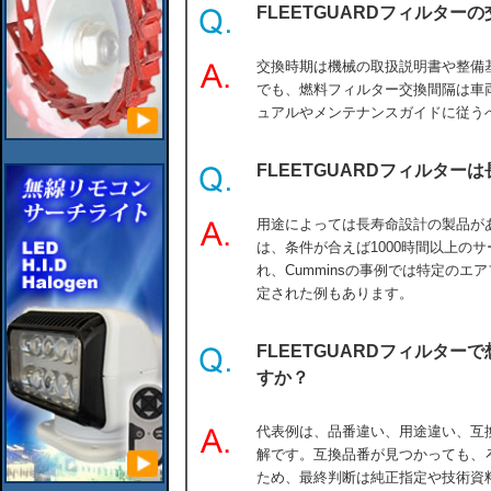
FLEETGUARDフィルタ
交換時期は機械の取扱説明書や整備基準が
でも、燃料フィルター交換間隔は車
ュアルやメンテナンスガイドに従う
FLEETGUARDフィルター
用途によっては長寿命設計の製品がありま
は、条件が合えば1000時間以上の
れ、Cumminsの事例では特定のエ
定された例もあります。
FLEETGUARDフィルタ
すか？
代表例は、品番違い、用途違い、互
解です。互換品番が見つかっても、
ため、最終判断は純正指定や技術資