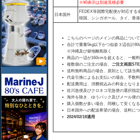
※¥0表示は別途見積必要
FEDEX等国際宅配便が対応す
日本国外
韓国、シンガポール、タイ、香港
こちらのページのメインの商品について
合計で重量5kg以下かつ似姿３辺合計80
※沖縄及び僻地離島除く
商品の一辺が160cmを超えると、一般
複数個のご注文の場合、
ご注文画面ST
送料無料商品の場合、原則として該当商
代金引換によるお支払いの場合、手数料
配送費用は、消費税込みの料金となりま
佐川急便及びクロネコ宅急便の選択指定
海外を除き、ゆうパック及びメール便の
購入個数が多い場合、同梱して安くなる
日本国外への配送希望の場合、送料につ
2024/02/18適用