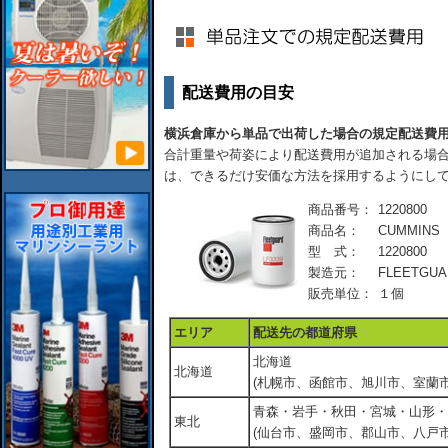
配送費用の目安
横浜倉庫から単品で出荷した場合の規定配送費
合計重量や荷姿により配送費用が追加される場合
は、できるだけ安価な方法を採用するようにし
商品番号：
1220800
商品名：
CUMMIN
型 式：
1220800
製造元：
FLEETGUA
販売単位：
１個
エリア
配送先の都道府県
北海道
北海道
(札幌市、函館市、旭川市、室蘭市
青森・岩手・秋田・宮城・山形・
東北
(仙台市、盛岡市、郡山市、八戸市