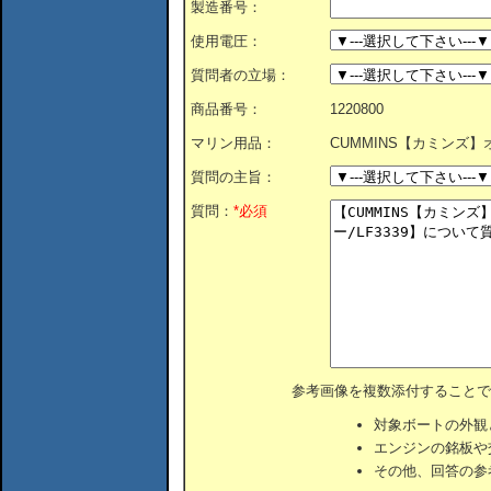
製造番号：
使用電圧：
質問者の立場：
商品番号：
1220800
マリン用品：
CUMMINS【カミンズ】オ
質問の主旨：
質問：
*必須
参考画像を複数添付することで
対象ボートの外観
エンジンの銘板や
その他、回答の参