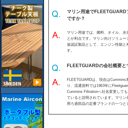
マリン用途でFLEETGUA
ですか？
マリン用途では、燃料、オイル、水
とが利点です。マリン向けソリューション
途認証製品として、エンジン性能と
す。
FLEETGUARDの会社概
FLEETGUARDは、現在はCumm
り、流通資料では1963年にFleetgu
Cummins Filtrationへ社名変更
ていると説明されています。マリン分
用ろ過部品の定番ブランドの一つと