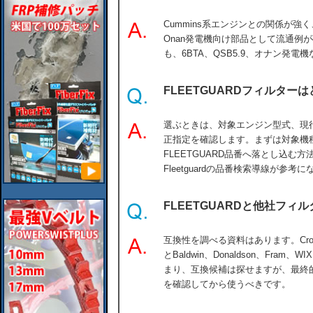
Cummins系エンジンとの関係が強く
Onan発電機向け部品として流通例
も、6BTA、QSB5.9、オナン発電機な
FLEETGUARDフィルタ
選ぶときは、対象エンジン型式、現
正指定を確認します。まずは対象機
FLEETGUARD品番へ落とし込む方
Fleetguardの品番検索導線が参考
FLEETGUARDと他社フ
互換性を調べる資料はあります。Cross Ref
とBaldwin、Donaldson、Fr
まり、互換候補は探せますが、最終
を確認してから使うべきです。