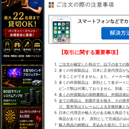
【取引に関する重要事項】
ご注文が確定した時点で、以下の全ての
多くの外国製品は、日本に正規代理店が
することができません。また、メーカー
多くの外国製品は、原則として各ボート
ピング類は付属しておりません。別途、
多くの外国製品の添附書類は、外国語表
全ての商品は、初期不良を除き、その使
ズ、変色等はクレームによる交換対象と
日本に代理店や輸入元がある輸入商品で
商品があります。 原則として完成品のみ
輸入商品の納期は、見込みを提示してお