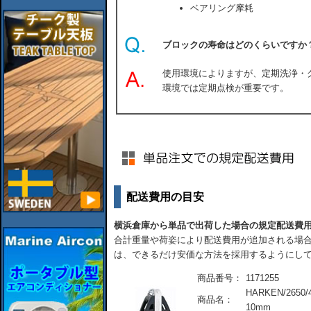
ベアリング摩耗
ブロックの寿命はどのくらいですか
使用環境によりますが、定期洗浄・
環境では定期点検が重要です。
配送費用の目安
横浜倉庫から単品で出荷した場合の規定配送費
合計重量や荷姿により配送費用が追加される場合
は、できるだけ安価な方法を採用するようにし
商品番号：
1171255
HARKEN/26
商品名：
10mm