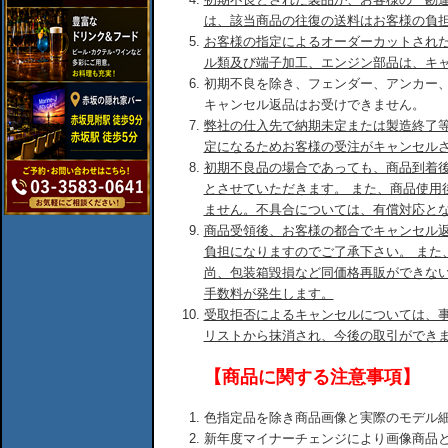
は、該当商品の往復の送料はお客様の負
お客様の指定によるオーダーカットされ
ル類及び端子加工、エンジン部品は、キ
初期不良を除き、フェンダー、アンカー
キャンセル返品はお受けできません。
弊社の仕入先で納期未定または製造終了
定になるためお客様の受注がキャンセル
初期不良品の場合であっても、商品到着後
とさせていただきます。 また、商品使用
ません。不具合については、有償対応と
商品受領後、お客様の都合でキャンセル
負担になりますのでご了承下さい。 また
尚、包装箱毀損など同価格再販ができな
手数料が発生します。
受取拒否によるキャンセルについては、
リストから抹消され、今後の取引ができ
【商品に関する注意事項】
色指定品を除き商品画像と実際のモデル
新年度マイナーチェンジにより画像商品