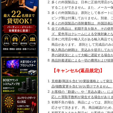
多くの外国製品は、日本に正規代理店が
することができません。また、メーカー
多くの外国製品は、原則として各ボート
ピング類は付属しておりません。別途、
多くの外国製品の添附書類は、外国語表
全ての商品は、初期不良を除き、その使
ズ、変色等はクレームによる交換対象と
日本に代理店や輸入元がある輸入商品で
商品があります。 原則として完成品のみ
輸入商品の納期は、見込みを提示してお
界の諸状況によって大幅に遅延する場合
商品到着遅延による一切の費用および損
【キャンセル(返品規定)】
見積書(商談を含む)や業販価格よって発
品(個数変更を含む)がお受けできません。
お客様の「勘違い」や「見込み違い」に
応した買取手数料が発生する場合があり
初期不良の場合、商品によっては、原則
応させて頂きます。 尚、商品確認のため
初期不良とされた製品が、お客様の「勘