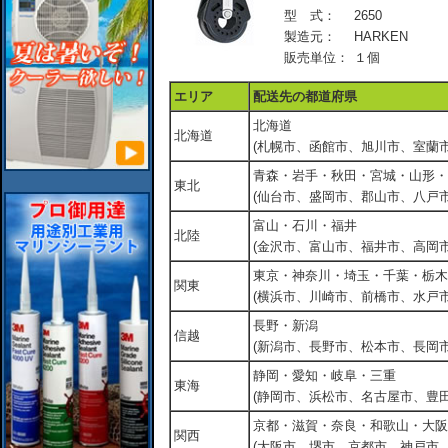
型 式：
2650
製造元：
HARKEN
販売単位：
１個
エリア
配送先の都道府県
北海道
北海道
(札幌市、函館市、旭川市、室蘭市
青森・岩手・秋田・宮城・山形・
東北
(仙台市、盛岡市、郡山市、八戸市
富山・石川・福井
北陸
(金沢市、富山市、福井市、高岡市
東京・神奈川・埼玉・千葉・栃木
関東
(横浜市、川崎市、前橋市、水戸市
長野・新潟
信越
(新潟市、長野市、松本市、長岡市
静岡・愛知・岐阜・三重
東海
(静岡市、浜松市、名古屋市、豊田
京都・滋賀・奈良・和歌山・大阪
関西
(大阪市、堺市、京都市、神戸市