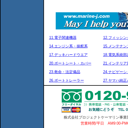
11.電子関連機器
12.フィッシ
14.エンジン系・操舵系
15.メンテナ
17.デッキハードウエア
18.電気系統部
20.ボートシート・カバー
21.インテリア
23.救命・法定備品
24.ナビゲーシ
26.ボートトレーラー
27.ヤマハ純
株式会社プロジェクトケーマリン事業部 横
営業時間/平日 AM9:00-P