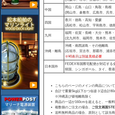
岡山・広島・山口・鳥取・島根
中国
(岡山市、倉敷市、広島市、呉市
香川・徳島・高知・愛媛
四国
(高松市、松山市、宇和島市、徳島
福岡・佐賀・長崎・大分・熊本・
九州
(北九州市、福岡市、熊本市、佐
沖縄・南西諸島・その他離島
沖縄・離島
(石垣市、宮古市、那覇市、浦添市
※¥0表示は別途見積必要
FEDEX等国際宅配便が対応す
日本国外
韓国、シンガポール、タイ、香港
こちらのページのメインの商品について
合計で重量5kg以下かつ似姿３辺合計80
※沖縄及び僻地離島除く
商品の一辺が160cmを超えると、一般
複数個のご注文の場合、
ご注文画面ST
送料無料商品の場合、原則として該当商