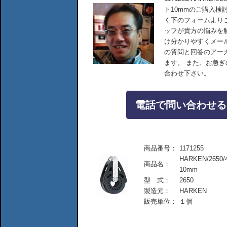
ト10mmのご購入検
く下のフォームより
ッフが貴方の悩みを
け分かりやすくメー
の質問と回答のアー
ます。 また、お急
合わせ下さい。
電話で問い合わせる：04
商品番号：
1171255
HARKEN/26
商品名：
10mm
型 式：
2650
製造元：
HARKEN
販売単位：
１個