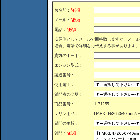
お名前：
*必須
メール：
*必須
電話：
*必須
※原則としてメールで回答致しますが、メール
場合、電話で詳細をお伝えする事があります。
貴方のボート：
エンジン型式：
製造番号：
使用電圧：
質問者の立場：
商品番号：
1171255
マリン用品：
HARKEN/2650/40
質問の主旨：
質問：
*必須