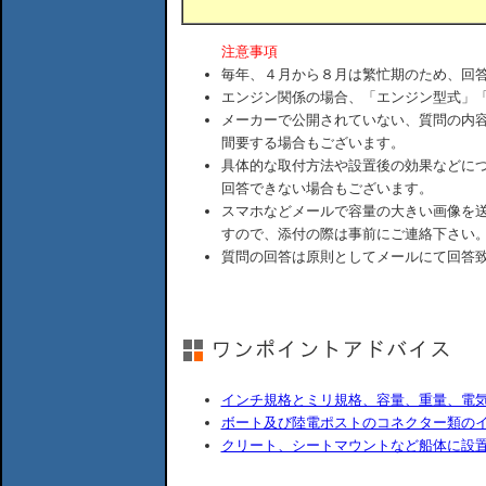
注意事項
毎年、４月から８月は繁忙期のため、回
エンジン関係の場合、「エンジン型式」
メーカーで公開されていない、質問の内
間要する場合もございます。
具体的な取付方法や設置後の効果などに
回答できない場合もございます。
スマホなどメールで容量の大きい画像を
すので、添付の際は事前にご連絡下さい
質問の回答は原則としてメールにて回答
インチ規格とミリ規格、容量、重量、電
ボート及び陸電ポストのコネクター類の
クリート、シートマウントなど船体に設