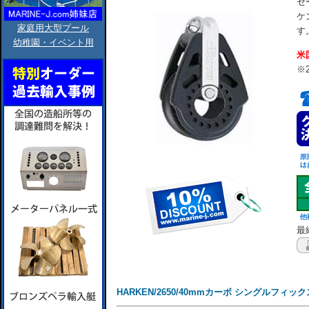
セ
ケ
家庭用大型プール
す
幼稚園・イベント用
米
※
最終
HARKEN/2650/40mmカーボ シングルフィック