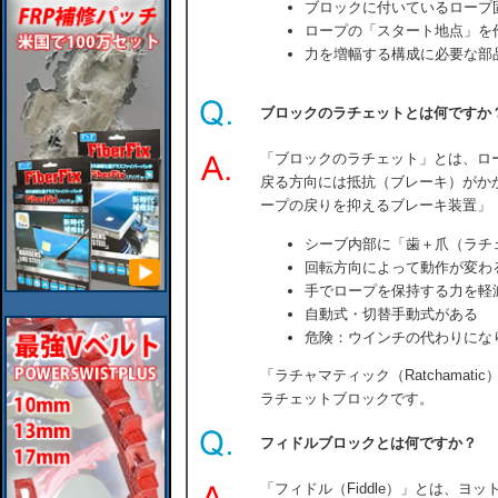
ブロックに付いているロープ
ロープの「スタート地点」を
力を増幅する構成に必要な部
ブロックのラチェットとは何ですか
「ブロックのラチェット」とは、ロ
戻る方向には抵抗（ブレーキ）がか
ープの戻りを抑えるブレーキ装置」
シーブ内部に「歯＋爪（ラチ
回転方向によって動作が変わ
手でロープを保持する力を軽
自動式・切替手動式がある
危険：ウインチの代わりにな
「ラチャマティック（Ratchamati
ラチェットブロックです。
フィドルブロックとは何ですか？
「フィドル（Fiddle）」とは、ヨ