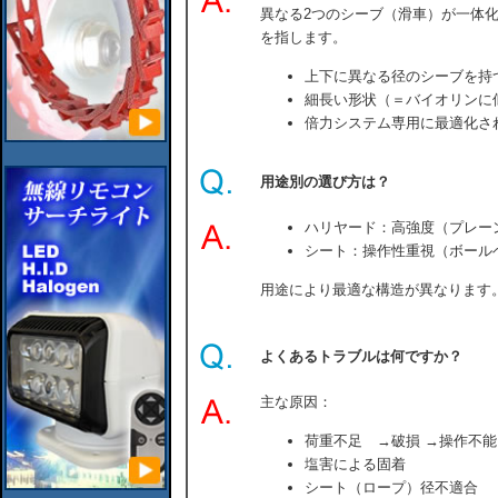
異なる2つのシーブ（滑車）が一体
を指します。
上下に異なる径のシーブを持
細長い形状（＝バイオリンに似てい
倍力システム専用に最適化さ
用途別の選び方は？
ハリヤード：高強度（プレー
シート：操作性重視（ボール
用途により最適な構造が異なります
よくあるトラブルは何ですか？
主な原因：
荷重不足 →破損 →操作不能
塩害による固着
シート（ロープ）径不適合