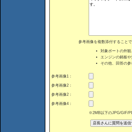
参考画像を複数添付することで
対象ボートの外観
エンジンの銘板や
その他、回答の参
参考画像1：
参考画像2：
参考画像2：
参考画像4：
※2MB以下のJPG/GIF