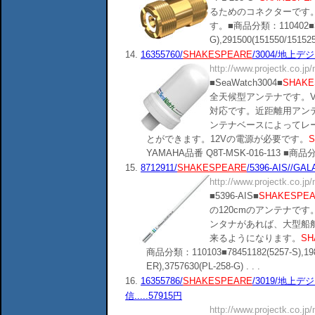
るためのコネクターです
す。■商品分類：110402■375
G),291500(151550/151525),(
14.
16355760/
SHAKESPEARE
/3004/地上デ
http://www.projectk.co.jp
■SeaWatch3004■
SHAKE
全天候型アンテナです。V
対応です。近距離用アン
ンテナベースによってレ
とができます。12Vの電源が必要です。
S
YAMAHA品番 Q8T-MSK-016-113 ■商品分類
15.
8712911/
SHAKESPEARE
/5396-AIS//G
http://www.projectk.co.jp
■5396-AIS■
SHAKESPE
の120cmのアンテナで
ンタナがあれば、大型船舶
来るようになります。
SH
商品分類：110103■78451182(5257-S),19868
ER),3757630(PL-258-G) . . .
16.
16355786/
SHAKESPEARE
/3019/地上
信.....57915円
http://www.projectk.co.jp