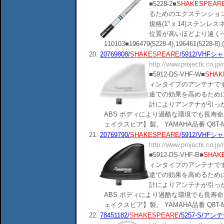
■5228-2■
SHAKESPEAR
るためのエクステンショ
規格(1" x 14)ステ
位置が高いほどより遠く
110103■196479(5228-4),196461(5228-8),(),(
20.
20769808/
SHAKESPEARE
/5912/VHF
http://www.projectk.co.jp
■5912-DS-VHF-W■
SHAK
ィンタイプのアンテナで
途での効果を高めるため
計によりアンテナが引っ
ABS ボディにより過酷な環境でも長寿
ェイクスピア】製。 YAMAHA品番 Q8T-MSK
21.
20769790/
SHAKESPEARE
/5912/VHF
http://www.projectk.co.jp
■5912-DS-VHF-B■
SHAK
ィンタイプのアンテナで
途での効果を高めるため
計によりアンテナが引っ
ABS ボディにより過酷な環境でも長寿
ェイクスピア】製。 YAMAHA品番 Q8T-MSK
22.
78451182/
SHAKESPEARE
/5257-S/アンテ