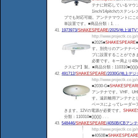
テナに対応しているマウ
1inch/14pitchの
プでも対応可能。アンテナマウントにこ
単設置です。■商品分類：1. . .
41.
1973973/
SHAKESPEARE
/2025/地上波
http://www.projectk.co.jp
■2025■
SHAKESPEARE
す。別売りのアンテナベ
プに設置することができま
必要です。キー局より48
クスピア】製。■商品分類：110310■()()()() .
42.
491712/
SHAKESPEARE
/2030G/地上デ
http://www.projectk.co.jp
■2030-G■
SHAKESPEAR
アンテナです。VHF、U
す。遠距離用アンテナと
ベースによってレーダー
きます。12Vの電源が必要です。
SHAKE
分類：110310■()()()() . . .
43.
548446/
SHAKESPEARE
/4050B/CBアン
http://www.projectk.co.jp
■4050B■
SHAKESPEAR