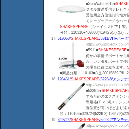
■SeaWatch3019■
SHAKE
ジタル放送受信テレビ全天
受信用全方位無指向性対
てレーダーアーチやハー
SHAKESPEARE
【シェイクスピア】製。 YAM
分類：110310■409888(4194SS),(),(),() . . 
17.
519058/
SHAKESPEARE
/5911/VHFポー
http://www.projectk.co.jp
■5911■
SHAKESPEARE
何かの事情でボートから
合、レンタルボートで使
の場合に役に立ちます。
■商品分類：110103■(),(),20015889(PIII-20-
18.
196461/
SHAKESPEARE
/5228-8/アンテナ
http://www.projectk.co.jp
■5228-8■
SHAKESPEAR
するためのエクステンシ
際規格(1" x 14)ス
置位置が高いほどより遠
類：110103■329724(5228-2),196479(5228-4),
19.
329724/
SHAKESPEARE
/5228-2/アンテナ
http://www.projectk.co.jp