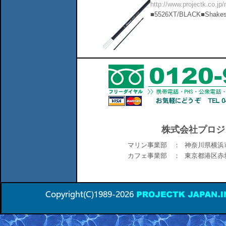
http://www.projectk.co.jp
■5526XT/BLACK■Shakesp
株式会社プロジ
マリン事業部 ：
神奈川県横浜市
カフェ事業部 ：
東京都港区赤坂6