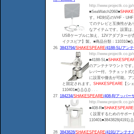
http://www.projectk.co.jp
■SeaWatch2060■
SHAKE
す。HD対応のVHF・UH
てのテレビと互換性があ
なアイテムです。設置は
USBケーブルに加え、12Vアダプターが
イクスピア】製。■商品分類：110310■(),().
26.
3843794/
SHAKESPEARE
/4188-SL/ア
http://www.projectk.co.jp
■4188-SL■
SHAKESPEA
のアンテナマウントです
レバー付。ラチェット式
に設置や撤去が可能。ア
と固定されます。
SHAKESPEARE
【シ
110401■(),(),(),() . . .
27.
184234/
SHAKESPEARE
/408-R/アッパ
http://www.projectk.co.jp
■408-R■
SHAKESPEARE
く設置するためのサポー
110401■3843828(4191),(),()
28.
3843828/
SHAKESPEARE
/4191/アンテナ