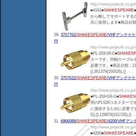
http://www.projectk.co.jp
■4191■
SHAKESPEARE
から離してサポートする
共に使用します■商品分類：110401■
29.
3757762/
SHAKESPEARE
/VHFアンテナケー
円
http://www.projectk.co.jp
■PL-259-58-G■
SHAKES
ターです。同軸ケーブル
必要です。■商品分類：110402
(),351379(150525),() . . .
30.
3757622/
SHAKESPEARE
/VHFアンテナケー
円
http://www.projectk.co.jp
■PL-259-GR-G■
SHAKES
用のPL529コネクター
に接続するために必要です。■商
G),(),129876(151725),() . .
31.
6966089/
SHAKESPEARE
/4200/VHFア
http://www.projectk.co.jp
■4200■
SHAKESPEARE