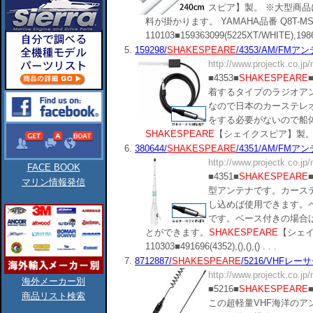
スピア】製。 ※大型商
料が掛かります。 YAMAHA品番 Q8T-MSK
110103■159363099(5225XT/WHITE),19868
5.
159298/
SHAKESPEARE
/4353/AM/FMアン
http://www.projectk.co.jp
■4353■
SHAKESPEARE
着するタイプのラジオア
なので日本のカーステレ
をする必要がないので船
SHAKESPEARE
【シェイクスピア】製。■商品分類：
6.
380644/
SHAKESPEARE
/4351/AM/FMアンテ
http://www.projectk.co.jp
FACE BOOK
■4351■
SHAKESPEARE
マリン情報発信
型アンテナです。カース
し込めば使用できます。
です。ベース付きの場合
とができます。
SHAKESPEARE
【シェ
110303■491696(4352),(),(),() . . .
7.
8712887/
SHAKESPEARE
/5216/VHFレー
http://www.projectk.co.jp
海外メーカー別
■5216■
SHAKESPEARE
商品リスト検索
この超軽量VHF海洋の