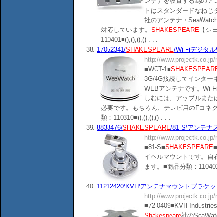
ンテナを設置する為のア
トはスタンダードなねじタイプ(
社のアンテナ・SeaWatchシ
対応しています。
SHAKESPEARE
【シ
110401■(),(),(),() . . .
38.
17052341/
SHAKESPEARE
/Wi-Fiデジタル
http://www.projectk.co.jp
■WCT-1■
SHAKESPEAR
3G/4G接続してインタ
WEBアンテナです。Wi
しむには、アップルまた
必要です。もちろん、テレビ用のFコネ
類：110310■(),(),(),() . . .
39.
8838476/
SHAKESPEARE
/81-S/アンテナ
http://www.projectk.co.jp
■81-S■
SHAKESPEARE
イベルマウントです。自
ます。■商品分類：110401■(),()
40.
11212420/KVH/アンテナマウントブラケッ
http://www.projectk.co.jp
■72-0409■KVH Indust
Shakespeare
社のSeaWa