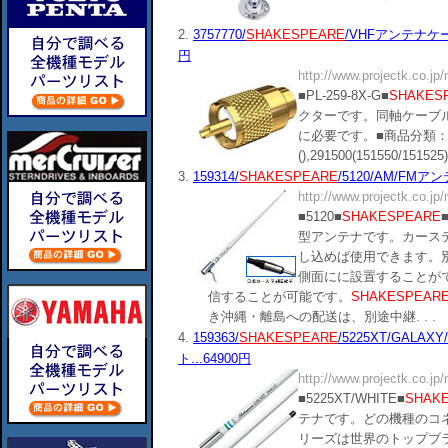
2.
3757770/
SHAKESPEARE
/VHFアンテナケーブ
円
http://www.projectk.co.jp
■PL-259-8X-G■
SHAKES
クターです。同軸ケーブ
に必要です。■商品分類：11040
(),291500(151550/151525),(
3.
159314/
SHAKESPEARE
/5120/AM/FMアンテ
http://www.projectk.co.jp
■5120■
SHAKESPEARE
型アンテナです。カース
し込めば使用できます。
側面にに設置することが
信することが可能です。
SHAKESPEAR
き沖縄・離島への配送は、別途中継. . .
4.
159363/
SHAKESPEARE
/5225XT/GALAX
ト...64900円
http://www.projectk.co.jp
■5225XT/WHITE■
SHAK
テナです。どの機種のコ
リーズは世界のトップブ