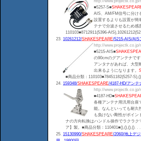
http://www.projectk.co.jp
■5257-S■
SHAKESPEAR
AIS、AM/FM信号に
設置するよりも設置が簡
テナで分波させるため感
110103■8712911(5396-AIS),10261212(5215-
23.
10261212/
SHAKESPEARE
/5215-AIS/
http://www.projectk.co.jp
■5215-AIS■
SHAKESPE
の90cmのグアンテナで
アンタナがあれば、大型船
出来るようになります。
■商品分類：110103■78451182(5257-S),(),(),
24.
159348/
SHAKESPEARE
/4187-HD/アン
http://www.projectk.co.jp
■4187-HD■
SHAKESPEA
各種アンテナ用汎用台座
能。なんといっても耐久
も負けない剛性がポイン
ナの方向転換はハンドル操作でラクラク
ア】製。■商品分類：110401■(),(),(),(). . .
25.
15130990/
SHAKESPEARE
/2060/地上
用...19800円