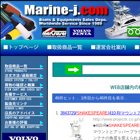
46件ヒット． 1件目から46件目を表示．
1.
3843729/
SHAKESPEARE
/410-R/マウン
http://www.projectk.co.jp
■410-R■
SHAKESPEARE
マウントとアッパーブラ
ンテナの角度を変えられます。■商品