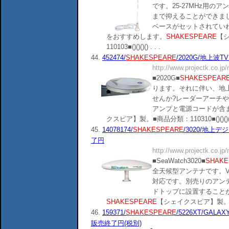
です。25-27MHz用の
まで抑えることができま
ベースがセットされてい
をおすすめします。
SHAKESPEARE
【
110103■()()()() . . .
44.
452474/
SHAKESPEARE
/2020G/地上波
http://www.projectk.co.jp
■2020G■
SHAKESPEAR
ります。それに伴い、地
せんか?レーダーアーチ
アンプと電源コードが含
クスピア】製。■商品分類：110310■()()()() .
45.
14078174/
SHAKESPEARE
/3020/地上
了円
http://www.projectk.co.jp
■SeaWatch3020■
SHAKE
全天候型アンテナです。V
対応です。別売りのアン
ドトップに設置することが
SHAKESPEARE
【シェイクスピア】製。■商品分類
46.
159371/
SHAKESPEARE
/5226XT/GALAX
販売終了円(税別)