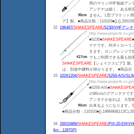
用のマリンVHF無線アン
アンテナは細く、ある程
ません。L型ブラケット
ア】製。■商品分類：110103■(),(),20015889(PI
32.
196487/
SHAKESPEARE
/5230/VHFアンテナ1
http://www.projectk.co.jp
■5230■
SHAKESPEARE
テナです。外洋トローリ
きます。ロングレンジで
でもご利用できる最も効
SHAKESPEARE
【シェイクスピア】製。
は、別途中継料が掛かります。 ■商品分. .
33.
10261204/
SHAKESPEARE
/5250-AIS/S
http://www.projectk.co.jp
■5250-AIS■
SHAKESPE
の90cmのグアンテナで
アンタナがあれば、大型船
出来るようになります。
■商品分類：110103■(),1986868(113C),20015
. .
34.
20015889/
SHAKESPEARE
/PIII-20-E
6m...12870円