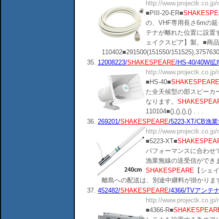
http://www.projectk.co.jp
■PIII-20-ER■
SHAKESPE
の、VHF専用長さ6mの
テナが離れた位置に設置
ェイクスピア】製。■商
110402■291500(151550/151525),3757630(P
35.
12008223/
SHAKESPEARE
/HS-40/40W
http://www.projectk.co.jp
■HS-40■
SHAKESPEAR
た全天候型の部スピーカ
なります。
SHAKESPEA
110104■(),(),(),() . . .
36.
269201/
SHAKESPEARE
/5223-XT/CB
http://www.projectk.co.jp
■5223-XT■
SHAKESPEA
パフォーマンスに合わせて
漁業無線の送受信ができ
SHAKESPEARE
【シェイ
離島への配送は、別途中継料が掛かります。 ■商品分類
37.
452482/
SHAKESPEARE
/4366/TVアンテ
http://www.projectk.co.jp
■4366-R■
SHAKESPEAR