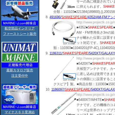
サーの為に構築されてい
に抑えられます。
SHAKE
分類：110103■221384(189800),(),20015889(
8.
491696/
SHAKESPEARE
/4352/AM-FMア
http://www.projectk.co.jp
■4352■
SHAKESPEARE
航空部品インテリア
AM・FM専用長さ3mの
ファーストシート販売
ナが離れた位置に設置す
ット対応です。
SHAKES
類：110303■11040201(FP-4C),11040202(FA-
9.
1186311/
SHAKESPEARE
/5420XT/GALAX
http://www.projectk.co.jp
■5420XT■
SHAKESPEA
天候型アンテナです。カ
最新カタログ販売
に差し込めば使用できま
注文受付中
トの側面にに設置するこ
クスピア】製。■商品分類：110303■159314(5120)
10.
1186097/
SHAKESPEARE
/5400XT/GALA
http://www.projectk.co.jp
■5400XT/WHITE■
SHAK
テナです。どの機種のコ
リーズは世界のトップブ
マイナス６０度凍結