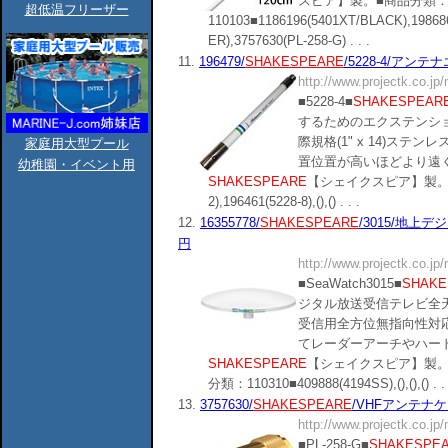
スピア】製。■商品分類
超低温フリーザー
110103■1186196(5401XT/BLACK),1986868
ER),3757630(PL-258-G) . . .
11.
196479/
SHAKESPEARE
/5228-4/アンテナ
http://www.projectk.co.jp
■5228-4■
SHAKESPEAR
するためのエクステンシ
際規格(1" x 14)ス
家庭用大型プール
置位置が高いほどより遠
幼稚園・イベント用
SHAKESPEARE
【シェイクスピア】製。■商品
2),196461(5228-8),(),() . . .
12.
16355778/
SHAKESPEARE
/3015/地上デ
円
http://www.projectk.co.jp
■SeaWatch3015■
SHAKE
ジタル放送受信テレビ全天
受信用全方位無指向性対
てレーダーアーチやハー
SHAKESPEARE
【シェイクスピア】製。 YAM
分類：110310■409888(4194SS),(),(),() . . 
13.
3757630/
SHAKESPEARE
/VHFアンテナケー
http://www.projectk.co.jp
■PL-258-G■
SHAKESPE